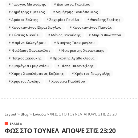
Γιώργος Μπινιάρης
Δέσποινα Γκάτζιου
Δημήτρης Ήμελλος
Δημήτρης Ξανθόπουλος
Δρόσος Σκώτης
Ζαχαρίας Γουέλα
Θανάσης Ζερίτης
Κωνσταντίνος Ελματζίογλου
Κωνσταντίνος Πασσάς
Κώστας Νικούλι
Μάνος Βακούσης
Μαρία Φιλίππου
Μαρίνα Καλογήρου
Νικήτας Τσακίρογλου
Νικόλαος Χανακούλας
Νικορέστης Χανιωτάκης
Πέτρος Ξεκούκης
Προκόπης Αγαθοκλέους
Σμαράγδα Σμυρναίου
Τάσος Παλαντζίδης
Χάρης Χαραλάμπους-Καζέπης
Χρήστος Γεωργαλής
Χρήστος Λούλης
Χριστίνα Παυλίδου
Layout
>
Blog
>
Ελλάδα
>
ΦΩΣ ΣΤΟ ΤΟΥΝΕΛ_ΑΠΟΨΕ ΣΤΙΣ 23:20
Ελλάδα
ΦΩΣ ΣΤΟ ΤΟΥΝΕΛ_ΑΠΟΨΕ ΣΤΙΣ 23:20