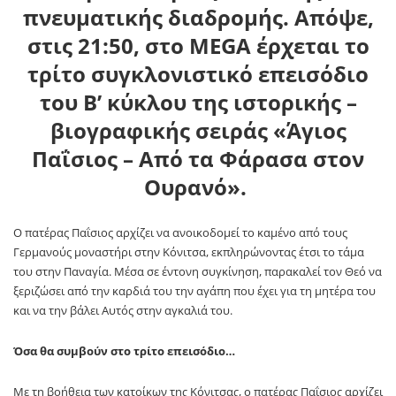
πνευματικής διαδρομής.
Απόψε
,
στις
21:50
, στο
MEGA
έρχεται το
τρίτο συγκλονιστικό επεισόδιο
του Β’ κύκλου
της ιστορικής –
βιογραφικής σειράς «
Άγιος
Παΐσιος – Από τα Φάρασα στον
Ουρανό
».
Ο πατέρας
Παΐσιος αρχίζει να ανοικοδομεί
το καμένο από τους
Γερμανούς μοναστήρι στην Κόνιτσα
, εκπληρώνοντας έτσι το τάμα
του στην Παναγία. Μέσα σε έντονη συγκίνηση, παρακαλεί τον Θεό να
ξεριζώσει από την καρδιά του την αγάπη που έχει για τη μητέρα του
και να την βάλει Αυτός στην αγκαλιά του.
Όσα θα συμβούν στο τρίτο επεισόδιο…
Με τη βοήθεια των κατοίκων της Κόνιτσας, ο πατέρας Παΐσιος αρχίζει