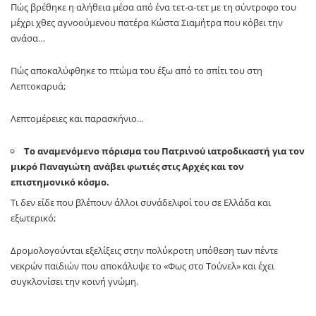
Πώς βρέθηκε η αλήθεια μέσα από ένα τετ-α-τετ με τη σύντροφο του
μέχρι χθες αγνοούμενου πατέρα Κώστα Σιαμήτρα που κόβει την
ανάσα…
Πώς αποκαλύφθηκε το πτώμα του έξω από το σπίτι του στη
Λεπτοκαρυά;
Λεπτομέρειες και παρασκήνιο…
Το αναμενόμενο πόρισμα του Πατρινού ιατροδικαστή για τον
μικρό Παναγιώτη ανάβει φωτιές στις Αρχές και τον
επιστημονικό κόσμο.
Τι δεν είδε που βλέπουν άλλοι συνάδελφοί του σε Ελλάδα και
εξωτερικό;
Δρομολογούνται εξελίξεις στην πολύκροτη υπόθεση των πέντε
νεκρών παιδιών που αποκάλυψε το «Φως στο Τούνελ» και έχει
συγκλονίσει την κοινή γνώμη.