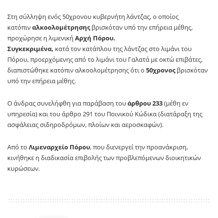
Στη σύλληψη ενός 50χρονου κυβερνήτη λάντζας, ο οποίος
κατόπιν
αλκοολομέτρησης
βρισκόταν υπό την επήρεια μέθης,
προχώρησε η λιμενική
Αρχή Πόρου.
Συγκεκριμένα,
κατά τον κατάπλου της λάντζας στο λιμάνι του
Πόρου, προερχόμενης από το λιμάνι του Γαλατά με οκτώ επιβάτες,
διαπιστώθηκε κατόπιν αλκοολομέτρησης ότι ο
50χρονος
βρισκόταν
υπό την επήρεια μέθης.
Ο άνδρας συνελήφθη για παράβαση του
άρθρου 233
(μέθη εν
υπηρεσία) και του άρθρο 291 του Ποινικού Κώδικα (διατάραξη της
ασφάλειας σιδηροδρόμων, πλοίων και αεροσκαφών).
Από το
Λιμεναρχείο Πόρου
, που διενεργεί την προανάκριση,
κινήθηκε η διαδικασία επιβολής των προβλεπόμενων διοικητικών
κυρώσεων.