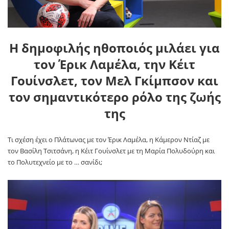
Η δημοφιλής ηθοποιός μιλάει για
τον Έρικ Λαμέλα, την Κέιτ
Γουίνσλετ, τον Μελ Γκίμπσον και
τον σημαντικότερο ρόλο της ζωής
της
Τι σχέση έχει ο Πλάτωνας με τον Έρικ Λαμέλα, η Κάμερον Ντίαζ με
τον Βασίλη Τσιτσάνη, η Κέιτ Γουίνσλετ με τη Μαρία Πολυδούρη και
το Πολυτεχνείο με το … σανίδι;