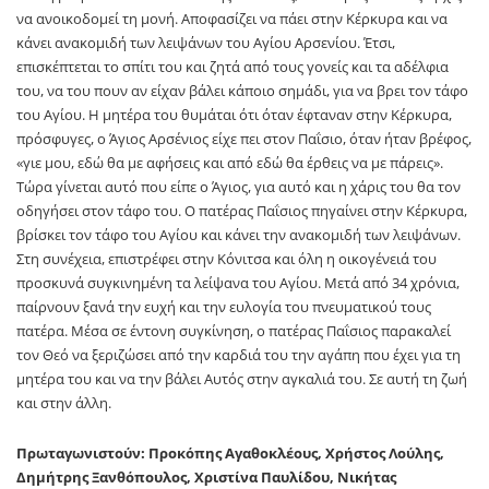
να ανοικοδομεί τη μονή. Αποφασίζει να πάει στην Κέρκυρα και να
κάνει ανακομιδή των λειψάνων του Αγίου Αρσενίου. Έτσι,
επισκέπτεται το σπίτι του και ζητά από τους γονείς και τα αδέλφια
του, να του πουν αν είχαν βάλει κάποιο σημάδι, για να βρει τον τάφο
του Αγίου. Η μητέρα του θυμάται ότι όταν έφταναν στην Κέρκυρα,
πρόσφυγες, ο Άγιος Αρσένιος είχε πει στον Παΐσιο, όταν ήταν βρέφος,
«γιε μου, εδώ θα με αφήσεις και από εδώ θα έρθεις να με πάρεις».
Τώρα γίνεται αυτό που είπε ο Άγιος, για αυτό και η χάρις του θα τον
οδηγήσει στον τάφο του. Ο πατέρας Παΐσιος πηγαίνει στην Κέρκυρα,
βρίσκει τον τάφο του Αγίου και κάνει την ανακομιδή των λειψάνων.
Στη συνέχεια, επιστρέφει στην Κόνιτσα και όλη η οικογένειά του
προσκυνά συγκινημένη τα λείψανα του Αγίου. Μετά από 34 χρόνια,
παίρνουν ξανά την ευχή και την ευλογία του πνευματικού τους
πατέρα. Μέσα σε έντονη συγκίνηση, ο πατέρας Παΐσιος παρακαλεί
τον Θεό να ξεριζώσει από την καρδιά του την αγάπη που έχει για τη
μητέρα του και να την βάλει Αυτός στην αγκαλιά του. Σε αυτή τη ζωή
και στην άλλη.
Πρωταγωνιστούν: Προκόπης Αγαθοκλέους, Χρήστος Λούλης,
Δημήτρης Ξανθόπουλος, Χριστίνα Παυλίδου, Νικήτας