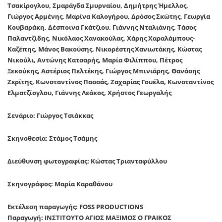
Τσακίρογλου, Σμαράγδα Σμυρναίου, Δημήτρης Ήμελλος,
Γιώργος Αρμένης, Μαρίνα Καλογήρου, Δρόσος Σκώτης, Γεωργία
Κουβαράκη, Δέσποινα Γκάτζιου, Γιάννης Νταλιάνης, Τάσος
Παλαντζίδης, Νικόλαος Χανακούλας,
Χάρης Χαραλάμπους-
Καζέπης, Μάνος Βακούσης, Νικορέστης Χανιωτάκης, Κώστας
Νικούλι, Αντώνης Κατσαρής, Μαρία Φιλίππου, Πέτρος
Ξεκούκης, Αστέριος Πελτέκης,
Γιώργος Μπινιάρης, Θανάσης
Ζερίτης, Κωνσταντίνος Πασσάς,
Ζαχαρίας
Γουέλα, Κωνσταντίνος
Ελματζίογλου, Γιάννης Λεάκος, Χρήστος Γεωργαλής
Σενάριο: Γιώργος Τσιάκκας
Σκηνοθεσία: Στάμος Τσάμης
Διεύθυνση φωτογραφίας: Κώστας Τριανταφύλλου
Σκηνογράφος: Μαρία Καραθάνου
Εκτέλεση παραγωγής:
FOSS PRODUCTIONS
Παραγωγή: ΙΝΣΤΙΤΟΥΤΟ ΑΓΙΟΣ ΜΑΞΙΜΟΣ Ο ΓΡΑΙΚΟΣ