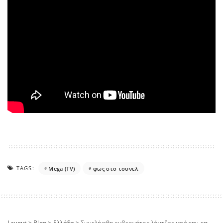
TAGS:
Mega (TV)
φως στο τουνελ
Layout
>
Blog
>
Ελλάδα
>
Συνελήφθη κυβερνήτης λάντζας υπό την επήρεια μέθης στον Πόρο