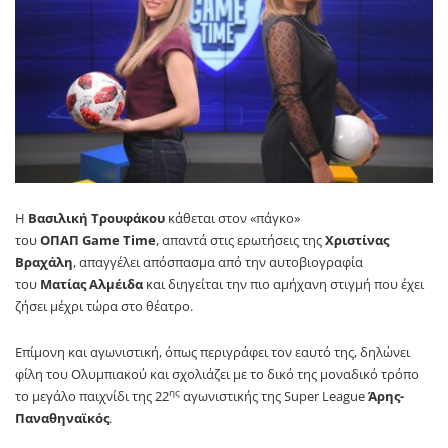
Η
Βασιλική Τρουφάκου
κάθεται στον «πάγκο»
του
ΟΠΑΠ
Game
Time
, απαντά στις ερωτήσεις της
Χριστίνας
Βραχάλη
, απαγγέλει απόσπασμα από την αυτοβιογραφία
του
Ματίας Αλμέιδα
και διηγείται την πιο αμήχανη στιγμή που έχει
ζήσει μέχρι τώρα στο θέατρο.
Επίμονη και αγωνιστική, όπως περιγράφει τον εαυτό της, δηλώνει
φίλη του Ολυμπιακού και σχολιάζει με το δικό της μοναδικό τρόπο
ης
το μεγάλο παιχνίδι της 22
αγωνιστικής της
Super
League
Άρης-
Παναθηναϊκός
.