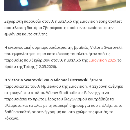
Ξεχωριστή παρουσία στον Α’ ημιτελικό της
Eurovision Song Contest
αποτέλεσε η
Βικτόρια Σβαρόφσκι
, η οποία εντυπωσίασε με την
εμφάνιση και το στιλ της.
Η εντυπωσιακή συμπαρουσιάστρια της βραδιάς, Victoria Swarovski,
που εμφανίστηκε με μια κατακόκκινη τουαλέτα, ήταν από τις
παρουσίες που ξεχώρισαν στον Α’ ημιτελικό της
Eurovision 2026
, το
βράδυ της Τρίτης (12.05.2026).
Η Victoria Swarovski και ο Michael Ostrowski
ήταν οι
παρουσιαστές του Α’ Ημιτελικού της Eurovision. Η 32χρονη ανέβηκε
στη σκηνή του σταδίου Wiener Stadthalle της Βιέννης για να
παρουσιάσει το πρώτο μέρος του διαγωνισμού και τράβηξε τα
βλέμματα και τα φλας με τη λαμπερή δημιουργία που επέλεξε, με το
βαθύ ντεκολτέ, σε στενή γραμμή και στο χρώμα της φωτιάς, το
κόκκινο.