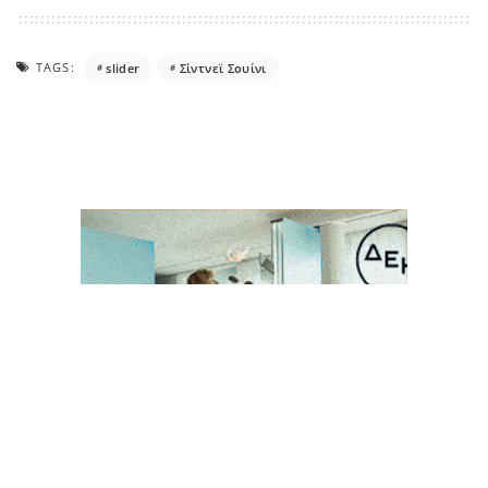
TAGS:
slider
Σίντνεϊ Σουίνι