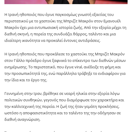
Η Ιρανή ηθοποιός που έγινε παγκοσμίως γνωστή εξαιτίας του
περιστατικού με το χαστούκι της Μπριζίτ Μακρόν στον Εμανουέλ
Μακρόν έχει μια εντυπωσιακή ιστορία ζωής. Από την εξορία μέχρι τη
διεθνή σκηνή, η πορεία της συνδυάζει θάρρος, ταλέντο και μια
ιδιαίτερη ικανότητα να προκαλεί έντονες αντιδράσεις.
Η Ιρανή ηθοποιός που προκάλεσε το χαστούκι της Μπριζίτ Μακρόν
στον Γάλλο πρόεδρο έγινε ξαφνικά το επίκεντρο των διεθνών μέσων
ενημέρωσης. Το περιστατικό, που έγινε viral, ανέδειξε τη φήμη και
την προσωπικότητά της, ενώ παράλληλα τράβηξε το ενδιαφέρον για
την ίδια και το έργο της.
Γεννημένη στην Ιραν, βρέθηκε σε νεαρή ηλικία στην εξορία λόγω
πολιτικών συνθηκών, γεγονός που διαμόρφωσε τον χαρακτήρα και
την καλλιτεχνική της πορεία. Η ζωή της ήταν γεμάτη προκλήσεις,
ωστόσο η αποφασιστικότητα και το ταλέντο της την οδήγησαν σε
διεθνή αναγνώριση.