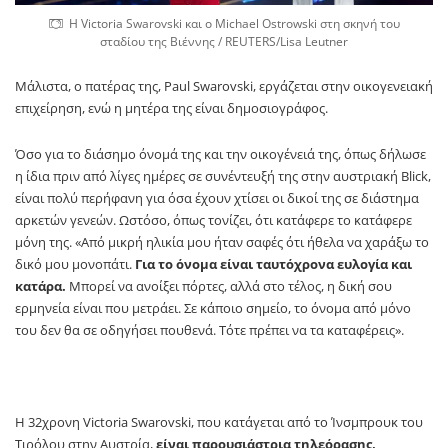
Η Victoria Swarovski και ο Michael Ostrowski στη σκηνή του
σταδίου της Βιέννης / REUTERS/Lisa Leutner
Μάλιστα, ο πατέρας της, Paul Swarovski, εργάζεται στην οικογενειακή
επιχείρηση, ενώ η μητέρα της είναι δημοσιογράφος.
Όσο για το διάσημο όνομά της και την οικογένειά της, όπως δήλωσε
η ίδια πριν από λίγες ημέρες σε συνέντευξή της στην αυστριακή Blick,
είναι πολύ περήφανη για όσα έχουν χτίσει οι δικοί της σε διάστημα
αρκετών γενεών. Ωστόσο, όπως τονίζει, ότι κατάφερε το κατάφερε
μόνη της. «Από μικρή ηλικία μου ήταν σαφές ότι ήθελα να χαράξω το
δικό μου μονοπάτι.
Για το όνομα είναι ταυτόχρονα ευλογία και
κατάρα.
Μπορεί να ανοίξει πόρτες, αλλά στο τέλος, η δική σου
ερμηνεία είναι που μετράει. Σε κάποιο σημείο, το όνομα από μόνο
του δεν θα σε οδηγήσει πουθενά. Τότε πρέπει να τα καταφέρεις».
Η 32χρονη Victoria Swarovski, που κατάγεται από το Ίνσμπρουκ του
Τιρόλου στην Αυστρία,
είναι παρουσιάστρια τηλεόρασης,