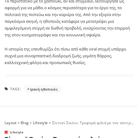
Το περιστατικό με το χαστούκι, αν και στιγμιαίο, λειτούργησε ως
αφορμή για να μάθει ο κόσμος περισσότερα για το έργο της, τα
πολιτικά της πιστεύω και την καριέρα της. Από την εξορία στην
παγκόσμια σκηνή, η ηθοποιός κατάφερε να μετατρέψει μια
αμφιλεγόμενη στιγμή σε διεθνή προβολή, ενισχύοντας την επιρροή
της στον κινηματογράφο και την κοινωνική σφαίρα.
Η ιστορία της υπενθυμίζει ότι πίσω από κάθε viral στιγμή υπάρχει
συχνά μια συναρπαστική διαδρομή ζωής, γεμάτη θάρρος,
καλλιτεχνική φλόγα και προσωπικές θυσίες.
TAGS:
Ιρανή ηθοποιός
Layout
>
Blog
>
Lifestyle
>
Σίντνεϊ Σουίνι: Τρυφερά φιλιά με τον σύντροφό της στην Αυστραλία – το βίντεο που «έλιωσε» το διαδίκτυο
Lifestyle