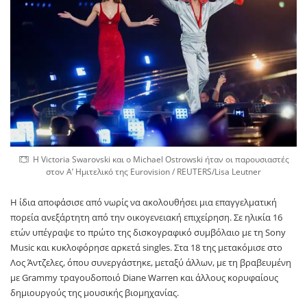
Η Victoria Swarovski και ο Michael Ostrowski ήταν οι παρουσιαστές
στον Α’ Ημιτελικό της Eurovision / REUTERS/Lisa Leutner
Η ίδια αποφάσισε από νωρίς να ακολουθήσει μια επαγγελματική
πορεία ανεξάρτητη από την οικογενειακή επιχείρηση. Σε ηλικία 16
ετών υπέγραψε το πρώτο της δισκογραφικό συμβόλαιο με τη Sony
Music και κυκλοφόρησε αρκετά singles. Στα 18 της μετακόμισε στο
Λος Άντζελες, όπου συνεργάστηκε, μεταξύ άλλων, με τη βραβευμένη
με Grammy τραγουδοποιό Diane Warren και άλλους κορυφαίους
δημιουργούς της μουσικής βιομηχανίας.