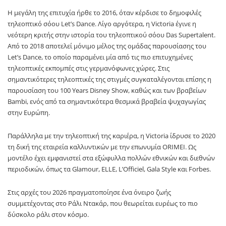
Η μεγάλη της επιτυχία ήρθε το 2016, όταν κέρδισε το δημοφιλές
τηλεοπτικό σόου Let’s Dance. Λίγο αργότερα, η Victoria έγινε η
νεότερη κριτής στην ιστορία του τηλεοπτικού σόου Das Supertalent.
Από το 2018 αποτελεί μόνιμο μέλος της ομάδας παρουσίασης του
Let’s Dance, το οποίο παραμένει μία από τις πιο επιτυχημένες
τηλεοπτικές εκπομπές στις γερμανόφωνες χώρες. Στις
σημαντικότερες τηλεοπτικές της στιγμές συγκαταλέγονται επίσης η
παρουσίαση του 100 Years Disney Show, καθώς και των βραβείων
Bambi, ενός από τα σημαντικότερα θεσμικά βραβεία ψυχαγωγίας
στην Ευρώπη.
Παράλληλα με την τηλεοπτική της καριέρα, η Victoria ίδρυσε το 2020
τη δική της εταιρεία καλλυντικών με την επωνυμία ORIMEI. Ως
μοντέλο έχει εμφανιστεί στα εξώφυλλα πολλών εθνικών και διεθνών
περιοδικών, όπως τα Glamour, ELLE, L’Officiel, Gala Style και Forbes.
Στις αρχές του 2026 πραγματοποίησε ένα όνειρο ζωής
συμμετέχοντας στο Ράλι Ντακάρ, που θεωρείται ευρέως το πιο
δύσκολο ράλι στον κόσμο.