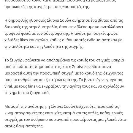
ενθουσίασε το κοινό και απέδειξε πόσο ανοιχτά μοιράζεται τις
προσωπικές της στιγμές με τους θαυμαστές της.
Η δημοφιλής ηθοποιός Σίντνεϊ Σουίνι ανήρτησε ένα βίντεο από τις
διακοπές της στην Αυστραλία, όπου την βλέπουμε να ανταλλάσσει
τρυφερά φιλιά με τον σύντροφό της. Η ανάρτηση συγκέντρωσε
χιλιάδες likes και σχόλια, καθώς οι θαυμαστές ενθουσιάστηκαν με
την απλότητα και τη γλυκύτητα της στιγμής.
Το ζευγάρι φαίνεται να απολαμβάνει τις κοινές του στιγμές, μακριά
από τα φώτα της δημοσιότητας, και η Σουίνι δεν δίστασε να
μοιραστεί αυτή την προσωπική στιγμή με το κοινό της, δείχνοντας
μια πιο ανθρώπινη και ζεστή πλευρά της. Το βίντεο έγινε γρήγορα
viral, με τους fans να εκφράζουν την αγάπη τους και να σχολιάζουν
τη χημεία του ζευγαριού.
Με αυτή την ανάρτηση, η Σίντνεϊ Σουίνι δείχνει ότι, πέρα από τις
κινηματογραφικές της επιτυχίες, εκτιμά και τις απλές, καθημερινές
στιγμές με τον άνθρωπο που αγαπά, προσφέροντας μια γλυκιά νότα
στους θαυμαστές της.