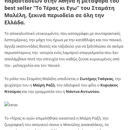
παραστάσεων στην Αθήνα η μεταφορά του
best seller “Το Τέρας κι Εγω” του Σταμάτη
Μαλέλη, ξεκινά περιοδεία σε όλη την
Ελλάδα.
Το αποκαλυπτικό ντοκουμέντο, που καταγράφει με συνταρακτικές
λεπτομέρειες, την μάχη του ήρωα με την κατάθλιψη και τον πανικό,
άγγιξε εκατοντάδες θεατές και ταξιδεύει για να ξεδιπλώσει σε ακόμα
περισσότερους την ιστορία ενός λαμπρού επαγγελματία που δεν
απολάμβανε ποτέ την επιτυχία του καθώς ζούσε κυριευμένος από
την , μελαγχολία και τον πανικό.
Το ρόλο του Σταμάτη Μαλέλη υποδύεται ο
Σωτήρης Τσόγκας,
την
ψυχίατρο του η
Μαίρη Ραζή
, τον αδελφικό του φίλο ο
Κυριάκος
Ντούμος
και την γραμματέα του η
Νάντια Αντωνίου.
Το «Τέρας κι εγώ» επιμελήθηκε εικαστικά η Μαίρη Ραζή, την
ζωγραφική του σκηνικού έκανε ο Μανώλης Δασκαλάκης, τα