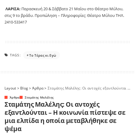
ΛΑΡΙΣΑ:
Παρασκευή 20 & Σάββατο 21 Μαΐου στο Θέατρο Μύλου,
στις 9 το βράδυ. Προπώληση – Πληροφορίες: Θέατρο Μύλου ΤΗΛ.
2410-533417
TAGS:
Το Τέρας κι Εγώ
Layout
>
Blog
>
Άρθρα
>
Σταμάτης Μαλέλης: Οι αντοχές εξαντλούνται – Η κοινωνία πίστεψε σε μια ελπίδα η οποία μεταβλήθηκε σε ψέμα
Άρθρα
Σταμάτης Μαλέλης
Σταμάτης Μαλέλης: Οι αντοχές
εξαντλούνται – Η κοινωνία πίστεψε σε
μια ελπίδα η οποία μεταβλήθηκε σε
ψέμα