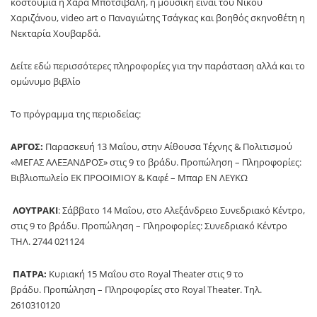
κοστούμια η Χαρά Μποτσιβάλη, η μουσική είναι του Νίκου
Χαριζάνου, video art o Παναγιώτης Τσάγκας και βοηθός σκηνοθέτη η
Νεκταρία Χουβαρδά.
Δείτε εδώ περισσότερες πληροφορίες για την παράσταση αλλά και το
ομώνυμο βιβλίο
Το πρόγραμμα της περιοδείας:
ΑΡΓΟΣ:
Παρασκευή 13 Μαΐου, στην Αίθουσα Τέχνης & Πολιτισμού
«ΜΕΓΑΣ ΑΛΕΞΑΝΔΡΟΣ» στις 9 το βράδυ. Προπώληση – Πληροφορίες:
Βιβλιοπωλείο ΕΚ ΠΡΟΟΙΜΙΟΥ & Καφέ – Μπαρ ΕΝ ΛΕΥΚΩ
ΛΟΥΤΡΑΚΙ
: Σάββατο 14 Μαΐου, στο Αλεξάνδρειο Συνεδριακό Κέντρο,
στις 9 το βράδυ. Προπώληση – Πληροφορίες: Συνεδριακό Κέντρο
ΤΗΛ. 2744 021124
ΠΑΤΡΑ:
Κυριακή 15 Μαΐου στο Royal Theater στις 9 το
βράδυ. Προπώληση – Πληροφορίες στο Royal Theater. Τηλ.
2610310120