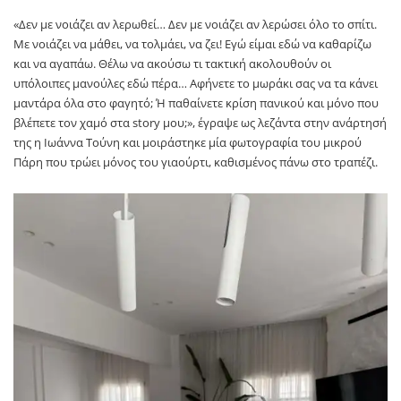
«Δεν με νοιάζει αν λερωθεί… Δεν με νοιάζει αν λερώσει όλο το σπίτι.
Με νοιάζει να μάθει, να τολμάει, να ζει! Εγώ είμαι εδώ να καθαρίζω
και να αγαπάω. Θέλω να ακούσω τι τακτική ακολουθούν οι
υπόλοιπες μανούλες εδώ πέρα… Αφήνετε το μωράκι σας να τα κάνει
μαντάρα όλα στο φαγητό; Ή παθαίνετε κρίση πανικού και μόνο που
βλέπετε τον χαμό στα story μου;», έγραψε ως λεζάντα στην ανάρτησή
της η Ιωάννα Τούνη και μοιράστηκε μία φωτογραφία του μικρού
Πάρη που τρώει μόνος του γιαούρτι, καθισμένος πάνω στο τραπέζι.