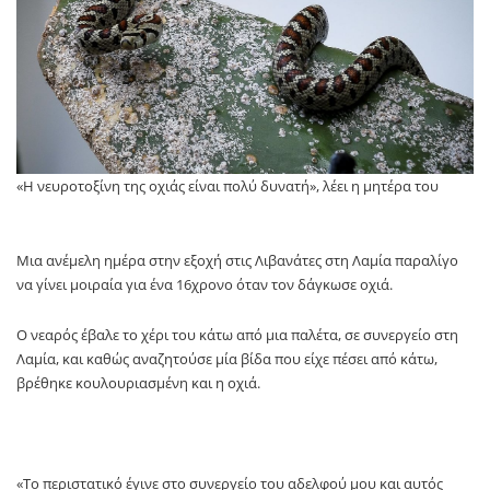
«Η νευροτοξίνη της οχιάς είναι πολύ δυνατή», λέει η μητέρα του
Μια ανέμελη ημέρα στην εξοχή στις Λιβανάτες στη Λαμία παραλίγο
να γίνει μοιραία για ένα 16χρονο όταν τον δάγκωσε οχιά.
Ο νεαρός έβαλε το χέρι του κάτω από μια παλέτα, σε συνεργείο στη
Λαμία, και καθώς αναζητούσε μία βίδα που είχε πέσει από κάτω,
βρέθηκε κουλουριασμένη και η οχιά.
«To περιστατικό έγινε στο συνεργείο του αδελφού μου και αυτός