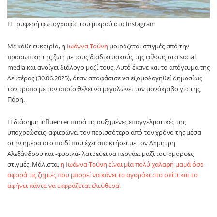
Η τρυφερή φωτογραφία του μικρού στο Instagram
Με κάθε ευκαιρία, η
Ιωάννα Τούνη
μοιράζεται στιγμές από την
προσωπική της ζωή με τους διαδικτυακούς της φίλους στα social
media και ανοίγει διάλογο μαζί τους. Αυτό έκανε και το απόγευμα της
Δευτέρας (30.06.2025), όταν αποφάσισε να εξομολογηθεί δημοσίως
τον τρόπο με τον οποίο θέλει να μεγαλώνει τον μονάκριβο γιο της,
Πάρη.
Η διάσημη influencer παρά τις αυξημένες επαγγελματικές της
υποχρεώσεις, αφιερώνει τον περισσότερο από τον χρόνο της μέσα
στην ημέρα στο παιδί που έχει αποκτήσει με τον Δημήτρη
Αλεξάνδρου και -φυσικά- λατρεύει να περνάει μαζί του όμορφες
στιγμές. Μάλιστα,
η Ιωάννα Τούνη είναι μία πολύ χαλαρή μαμά όσο
αφορά τις ζημιές που μπορεί να κάνει το αγοράκι στο σπίτι και το
αφήνει πάντα να εκφράζεται ελεύθερα
.