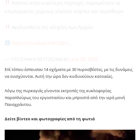
Καπνοί στην ευρύτερη περιοχή, παραμείνετε σε
εσωτερικούς χώρους, κλείστε πόρτες και παράθυρα
Ακολουθείτε τις οδηγίες των Αρχών
https://t.co/kexUnlnGMV
…
— 112 Greece (@112Greece)
June 30, 2025
Επί τόπου έσπευσαν 14 οχήματα με 30 πυροσβέστες, με τις δυνάμεις
να ενισχύονται. Αυτή την ώρα δεν κινδυνεύουν κατοικίες.
Λόγω της πυρκαγιάς γίνονται εκτροπές της κυκλοφορίας
παραπλεύρως του εργοστασίου και μπροστά από την ιερά μονή
Παναχράντου.
Δείτε βίντεο και φωτογραφίες από τη φωτιά