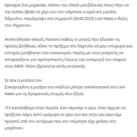
έφτιαχνε ένα μηχανάκι. Κάπου του έπεσε μια βίδα και όπως πήγε να
την πιάσει έβαλε το χέρι του τον τσίμπησε η οχιά στο μεγάλο
δάχτυλο», περιέγραψε στο σημερινό (30.06.2025) Live News ο θείος
του 16χρονου.
Ακολούθησαν σκηνές πανικού καθώς οι γονείς που έδωσαν τις
πρώτες βοήθειες, είδαν το πρήξιμο στο δάχτυλο να μην υποχωρεί και
ευτυχώς μετέβησαν στο νοσοκομείο Λαμίας με τους γιατρούς να
αποφασίζουν για προληπτικούς λόγους την εισαγωγή του νεαρού
στην ΜΕΘ- πλέον βρίσκεται εκτός εντατικής.
Σε σοκ η μητέρα του
Σοκαρισμένη η μητέρα του παιδιού μίλησε αποκλειστικά στο Live
News για τις δραματικές στιγμές που έζησε.
«Το καταλάβαμε στην πορεία, όσο πέρναγε η ώρα, όταν άρχισε να
πρήζεται πάρα πολύ γρήγορα το χέρι του και στην μία ώρα είχε
πρηστεί από τον αντίχειρα που τον τσίμπησε είχε φτάσει στο
μπράτσο».