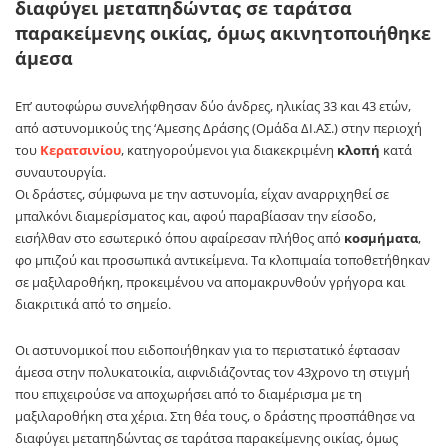
διαφύγει μεταπηδώντας σε ταράτσα
παρακείμενης οικίας, όμως ακινητοποιήθηκε
άμεσα
Επ’ αυτοφώρω συνελήφθησαν δύο άνδρες, ηλικίας 33 και 43 ετών,
από αστυνομικούς της ‘Αμεσης Δράσης (Ομάδα ΔΙ.ΑΣ.) στην περιοχή
του
Κερατσινίου
, κατηγορούμενοι για διακεκριμένη
κλοπή
κατά
συναυτουργία.
Οι δράστες, σύμφωνα με την αστυνομία, είχαν αναρριχηθεί σε
μπαλκόνι διαμερίσματος και, αφού παραβίασαν την είσοδο,
εισήλθαν στο εσωτερικό όπου αφαίρεσαν πλήθος από
κοσμήματα
,
φο μπιζού και προσωπικά αντικείμενα. Τα κλοπιμαία τοποθετήθηκαν
σε μαξιλαροθήκη, προκειμένου να απομακρυνθούν γρήγορα και
διακριτικά από το σημείο.
Οι αστυνομικοί που ειδοποιήθηκαν για το περιστατικό έφτασαν
άμεσα στην πολυκατοικία, αιφνιδιάζοντας τον 43χρονο τη στιγμή
που επιχειρούσε να αποχωρήσει από το διαμέρισμα με τη
μαξιλαροθήκη στα χέρια. Στη θέα τους, ο δράστης προσπάθησε να
διαφύγει μεταπηδώντας σε ταράτσα παρακείμενης οικίας, όμως