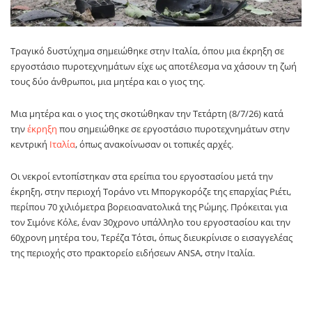
Τραγικό δυστύχημα σημειώθηκε στην Ιταλία, όπου μια έκρηξη σε
εργοστάσιο πυροτεχνημάτων είχε ως αποτέλεσμα να χάσουν τη ζωή
τους δύο άνθρωποι, μια μητέρα και ο γιος της.
Μια μητέρα και ο γιος της σκοτώθηκαν την Τετάρτη (8/7/26) κατά
την
έκρηξη
που σημειώθηκε σε εργοστάσιο πυροτεχνημάτων στην
κεντρική
Ιταλία
, όπως ανακοίνωσαν οι τοπικές αρχές.
Οι νεκροί εντοπίστηκαν στα ερείπια του εργοστασίου μετά την
έκρηξη, στην περιοχή Τοράνο ντι Μποργκορόζε της επαρχίας Ριέτι,
περίπου 70 χιλιόμετρα βορειοανατολικά της Ρώμης. Πρόκειται για
τον Σιμόνε Κόλε, έναν 30χρονο υπάλληλο του εργοστασίου και την
60χρονη μητέρα του, Τερέζα Τότσι, όπως διευκρίνισε ο εισαγγελέας
της περιοχής στο πρακτορείο ειδήσεων ANSA, στην Ιταλία.