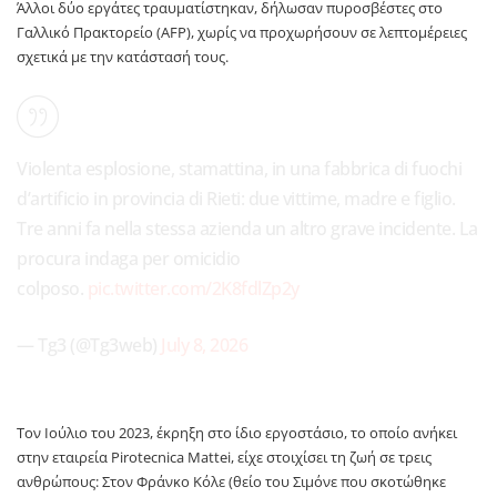
Άλλοι δύο εργάτες τραυματίστηκαν, δήλωσαν πυροσβέστες στο
Γαλλικό Πρακτορείο (AFP), χωρίς να προχωρήσουν σε λεπτομέρειες
σχετικά με την κατάστασή τους.
Violenta esplosione, stamattina, in una fabbrica di fuochi
d’artificio in provincia di Rieti: due vittime, madre e figlio.
Tre anni fa nella stessa azienda un altro grave incidente. La
procura indaga per omicidio
colposo.
pic.twitter.com/2K8fdlZp2y
— Tg3 (@Tg3web)
July 8, 2026
Τον Ιούλιο του 2023, έκρηξη στο ίδιο εργοστάσιο, το οποίο ανήκει
στην εταιρεία Pirotecnica Mattei, είχε στοιχίσει τη ζωή σε τρεις
ανθρώπους: Στον Φράνκο Κόλε (θείο του Σιμόνε που σκοτώθηκε