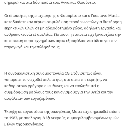
σήμερα) και στα δύο παιδιά του, Άννα και Κλαούντιο.
Οι ιδιοκτήτες της επιχείρησης, ο Φαμπρίτσιο και ο Γκαετάνο Ματέι,
καταδικάστηκαν πέρυσι σε φυλάκιση τεσσάρων ετών για διατήρηση
εκρηκτικών υλών σε μη αδειοδοτημένο χώρο, αδήλωτη εργασία και
ανθρωποκτονία εξ αμελείας. Ωστόσο, η εταιρεία είχε ξαναρχίσει την
κατασκευή πυροτεχνημάτων, αφού εξασφάλισε νέα άδεια για την
παραγωγή και την πώλησή τους.
Η συνδικαλιστική συνομοσπονδία CGIL τόνισε πως είναι
«απαραίτητο να χυθεί άπλετο φως στα αίτια της έκρηξης, να
καθοριστούν γρήγορα οι ευθύνες και να επαληθευτεί η
συμμόρφωση με όλους τους κανονισμούς για την υγεία και την
ασφάλεια» των εργαζομένων.
Έκρηξη σε εργοστάσιο της οικογένειας Ματέι είχε σημειωθεί επίσης
το 1983, με απολογισμό έξι νεκρούς, συμπεριλαμβανομένων τριών
μελών της οικογένειας.