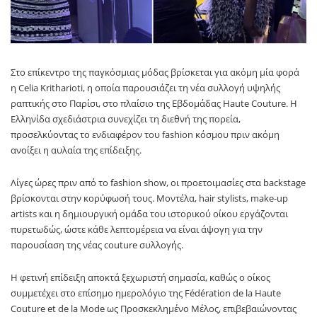
Στο επίκεντρο της παγκόσμιας μόδας βρίσκεται για ακόμη μία φορά
η Celia Kritharioti, η οποία παρουσιάζει τη νέα συλλογή υψηλής
ραπτικής στο Παρίσι, στο πλαίσιο της Εβδομάδας Haute Couture. Η
Ελληνίδα σχεδιάστρια συνεχίζει τη διεθνή της πορεία,
προσελκύοντας το ενδιαφέρον του fashion κόσμου πριν ακόμη
ανοίξει η αυλαία της επίδειξης.
Λίγες ώρες πριν από το fashion show, οι προετοιμασίες στα backstage
βρίσκονται στην κορύφωσή τους. Μοντέλα, hair stylists, make-up
artists και η δημιουργική ομάδα του ιστορικού οίκου εργάζονται
πυρετωδώς, ώστε κάθε λεπτομέρεια να είναι άψογη για την
παρουσίαση της νέας couture συλλογής.
Η φετινή επίδειξη αποκτά ξεχωριστή σημασία, καθώς ο οίκος
συμμετέχει στο επίσημο ημερολόγιο της Fédération de la Haute
Couture et de la Mode ως Προσκεκλημένο Μέλος, επιβεβαιώνοντας