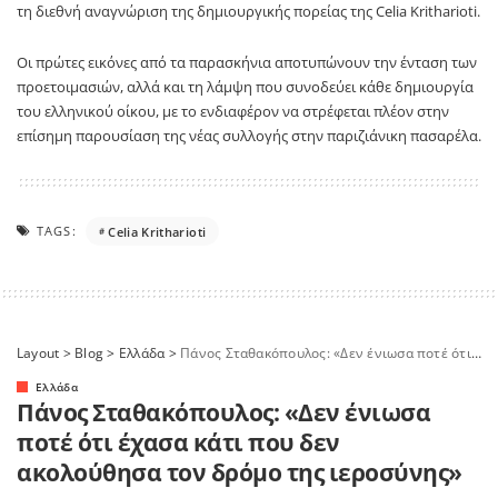
τη διεθνή αναγνώριση της δημιουργικής πορείας της Celia Kritharioti.
Οι πρώτες εικόνες από τα παρασκήνια αποτυπώνουν την ένταση των
προετοιμασιών, αλλά και τη λάμψη που συνοδεύει κάθε δημιουργία
του ελληνικού οίκου, με το ενδιαφέρον να στρέφεται πλέον στην
επίσημη παρουσίαση της νέας συλλογής στην παριζιάνικη πασαρέλα.
TAGS:
Celia Kritharioti
Layout
>
Blog
>
Ελλάδα
>
Πάνος Σταθακόπουλος: «Δεν ένιωσα ποτέ ότι έχασα κάτι που δεν ακολούθησα τον δρόμο της ιεροσύνης»
Ελλάδα
Πάνος Σταθακόπουλος: «Δεν ένιωσα
ποτέ ότι έχασα κάτι που δεν
ακολούθησα τον δρόμο της ιεροσύνης»