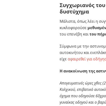
Συγχωριανός του 
δυστύχημα
Μάλιστα, όπως λέει η συ
κυκλοφορούσε
μεθυσμέ
του επενέβη και
του πήρ
Σύμφωνα με την αστυνομί
αυτοκινήτου και ενεπλάκη
είχε
αφαιρεθεί για οδήγη
Η ανακοίνωση της αστυ
Απογευματινές ώρες χθες (2
Κολχικού, επιβατικό αυτοκ
όχημα που οδηγούσε 60χρον
γυναίκας οδηγού και ο βαρ