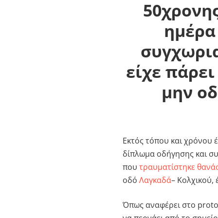
50χρονης
ημέρα
συγχωρια
είχε πάρει 
μην οδ
Εκτός τόπου και χρόνου έ
δίπλωμα οδήγησης και συ
που
τραυματίστηκε θανά
οδό
Λαγκαδά
– Κολχικού,
Όπως αναφέρει στο proto
να περνάει από το σημεί