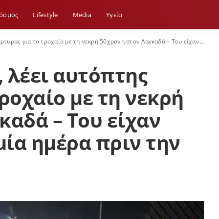
όσμος
Lifestyle
Media
Yγεία
ροχαίο με τη νεκρή 50χρονη στον Λαγκαδά – Του είχαν πάρει τα κλειδιά μία ημέρα πριν την τραγωδία
 λέει αυτόπτης
ροχαίο με τη νεκρή
καδά – Του είχαν
μία ημέρα πριν την