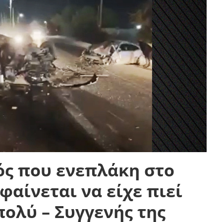
ός που ενεπλάκη στο
φαίνεται να είχε πιεί
ολύ – Συγγενής της