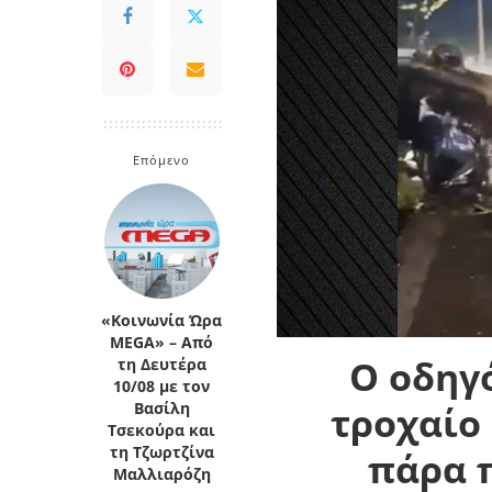
Κρήτη
Πελοπόννησος
Κυκλάδες
Πελοπόννησος
Επόμενο
«Κοινωνία Ώρα
MEGA» – Από
Ο οδηγ
τη Δευτέρα
10/08 με τον
τροχαίο 
Βασίλη
Τσεκούρα και
τη Τζωρτζίνα
πάρα π
Μαλλιαρόζη