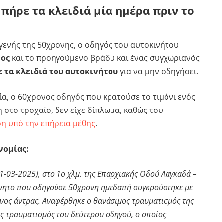
πήρε τα κλειδιά μία ημέρα πριν το
γγενής της 50χρονης, ο οδηγός του αυτοκινήτου
νος
και το προηγούμενο βράδυ και ένας συγχωριανός
ε τα κλειδιά του αυτοκινήτου
για να μην οδηγήσει.
α, ο 60χρονος οδηγός που κρατούσε το τιμόνι ενός
 στο τροχαίο, δεν είχε δίπλωμα, καθώς του
ση υπό την επήρεια μέθης
.
νομίας:
1-03-2025), στο 1ο χλμ. της Επαρχιακής Οδού Λαγκαδά –
ίνητο που οδηγούσε 50χρονη ημεδαπή συγκρούστηκε με
ος άντρας. Αναφέρθηκε ο θανάσιμος τραυματισμός της
ύς τραυματισμός του δεύτερου οδηγού, ο οποίος