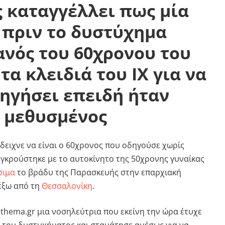
 καταγγέλλει πως μία
 πριν το δυστύχημα
νός του 60χρονου του
τα κλειδιά του ΙΧ για να
ηγήσει επειδή ήταν
μεθυσμένος
δειχνε να είναι ο 60χρονος που οδηγούσε χωρίς
γκρούστηκε με το αυτοκίνητο της 50χρονης γυναίκας
σιμα
το βράδυ της Παρασκευής στην επαρχιακή
 έξω από τη
Θεσσαλονίκη
.
thema.gr μια νοσηλεύτρια που εκείνη την ώρα έτυχε
ο του δυστυχήματος και σταμάτησε αμέσως για να