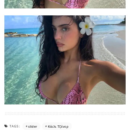
TAGS:
slider
Κάιλι Τζένερ