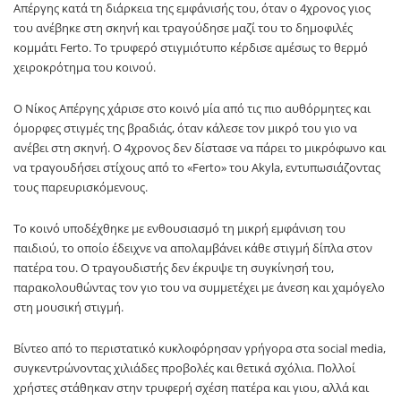
Απέργης
κατά τη διάρκεια της εμφάνισής του, όταν ο 4χρονος γιος
του ανέβηκε στη σκηνή και τραγούδησε μαζί του το δημοφιλές
κομμάτι
Ferto
. Το τρυφερό στιγμιότυπο κέρδισε αμέσως το θερμό
χειροκρότημα του κοινού.
Ο Νίκος Απέργης χάρισε στο κοινό μία από τις πιο αυθόρμητες και
όμορφες στιγμές της βραδιάς, όταν κάλεσε τον μικρό του γιο να
ανέβει στη σκηνή. Ο 4χρονος δεν δίστασε να πάρει το μικρόφωνο και
να τραγουδήσει στίχους από το «Ferto» του
Akyla
, εντυπωσιάζοντας
τους παρευρισκόμενους.
Το κοινό υποδέχθηκε με ενθουσιασμό τη μικρή εμφάνιση του
παιδιού, το οποίο έδειχνε να απολαμβάνει κάθε στιγμή δίπλα στον
πατέρα του. Ο τραγουδιστής δεν έκρυψε τη συγκίνησή του,
παρακολουθώντας τον γιο του να συμμετέχει με άνεση και χαμόγελο
στη μουσική στιγμή.
Βίντεο από το περιστατικό κυκλοφόρησαν γρήγορα στα social media,
συγκεντρώνοντας χιλιάδες προβολές και θετικά σχόλια. Πολλοί
χρήστες στάθηκαν στην τρυφερή σχέση πατέρα και γιου, αλλά και