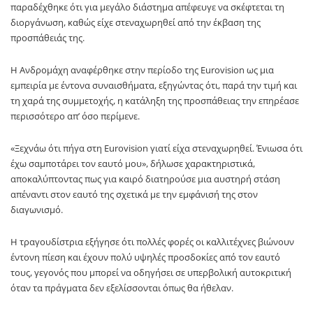
παραδέχθηκε ότι για μεγάλο διάστημα απέφευγε να σκέφτεται τη
διοργάνωση, καθώς είχε στεναχωρηθεί από την έκβαση της
προσπάθειάς της.
Η Ανδρομάχη αναφέρθηκε στην περίοδο της Eurovision ως μια
εμπειρία με έντονα συναισθήματα, εξηγώντας ότι, παρά την τιμή και
τη χαρά της συμμετοχής, η κατάληξη της προσπάθειας την επηρέασε
περισσότερο απ’ όσο περίμενε.
«Ξεχνάω ότι πήγα στη Eurovision γιατί είχα στεναχωρηθεί. Ένιωσα ότι
έχω σαμποτάρει τον εαυτό μου», δήλωσε χαρακτηριστικά,
αποκαλύπτοντας πως για καιρό διατηρούσε μια αυστηρή στάση
απέναντι στον εαυτό της σχετικά με την εμφάνισή της στον
διαγωνισμό.
Η τραγουδίστρια εξήγησε ότι πολλές φορές οι καλλιτέχνες βιώνουν
έντονη πίεση και έχουν πολύ υψηλές προσδοκίες από τον εαυτό
τους, γεγονός που μπορεί να οδηγήσει σε υπερβολική αυτοκριτική
όταν τα πράγματα δεν εξελίσσονται όπως θα ήθελαν.