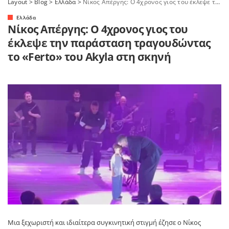
Layout
>
Blog
>
Ελλάδα
>
Νίκος Απέργης: Ο 4χρονος γιος του έκλεψε την παράσταση τραγουδώντας το «Ferto» του Akyla στη σκηνή
Ελλάδα
Νίκος Απέργης: Ο 4χρονος γιος του
έκλεψε την παράσταση τραγουδώντας
το «Ferto» του Akyla στη σκηνή
Μια ξεχωριστή και ιδιαίτερα συγκινητική στιγμή έζησε ο
Νίκος