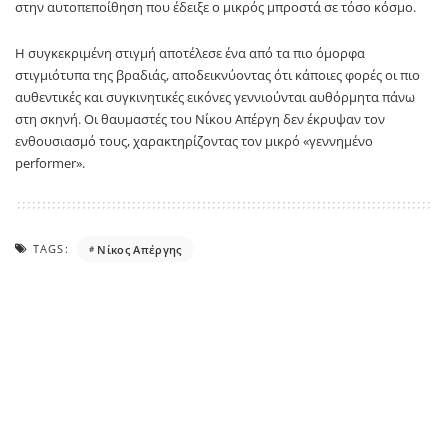
στην αυτοπεποίθηση που έδειξε ο μικρός μπροστά σε τόσο κόσμο.
Η συγκεκριμένη στιγμή αποτέλεσε ένα από τα πιο όμορφα
στιγμιότυπα της βραδιάς, αποδεικνύοντας ότι κάποιες φορές οι πιο
αυθεντικές και συγκινητικές εικόνες γεννιούνται αυθόρμητα πάνω
στη σκηνή. Οι θαυμαστές του Νίκου Απέργη δεν έκρυψαν τον
ενθουσιασμό τους, χαρακτηρίζοντας τον μικρό «γεννημένο
performer».
TAGS:
Νίκος Απέργης