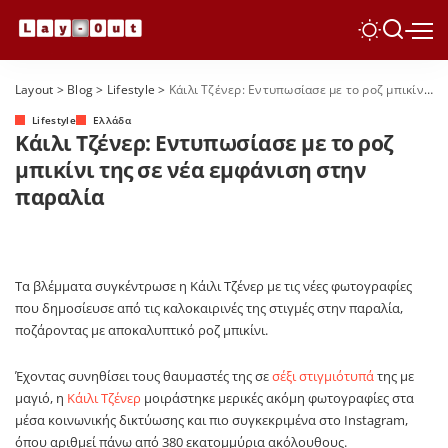
Layout
>
Blog
>
Lifestyle
>
Κάιλι Τζένερ: Εντυπωσίασε με το ροζ μπικίνι της σε νέα εμφάνιση στην παραλία
Lifestyle
Ελλάδα
Κάιλι Τζένερ: Εντυπωσίασε με το ροζ
μπικίνι της σε νέα εμφάνιση στην
παραλία
Τα βλέμματα συγκέντρωσε η Κάιλι Τζένερ με τις νέες φωτογραφίες
που δημοσίευσε από τις καλοκαιρινές της στιγμές στην παραλία,
ποζάροντας με αποκαλυπτικό ροζ μπικίνι.
Έχοντας συνηθίσει τους θαυμαστές της σε
σέξι στιγμιότυπά
της με
μαγιό, η
Κάιλι Τζένερ
μοιράστηκε μερικές ακόμη φωτογραφίες στα
μέσα κοινωνικής δικτύωσης και πιο συγκεκριμένα στο Instagram,
όπου αριθμεί πάνω από 380 εκατομμύρια ακόλουθους.