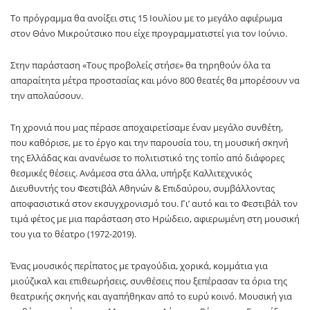
Το πρόγραμμα θα ανοίξει στις 15 Ιουλίου με το μεγάλο αφιέρωμα
στον Θάνο Μικρούτσικο που είχε προγραμματιστεί για τον Ιούνιο.
Στην παράσταση «Τους προβολείς στήσε» θα τηρηθούν όλα τα
απαραίτητα μέτρα προστασίας και μόνο 800 θεατές θα μπορέσουν να
την απολαύσουν.
Τη χρονιά που μας πέρασε αποχαιρετίσαμε έναν μεγάλο συνθέτη,
που καθόρισε, με το έργο και την παρουσία του, τη μουσική σκηνή
της Ελλάδας και ανανέωσε το πολιτιστικό της τοπίο από διάφορες
θεσμικές θέσεις. Ανάμεσα στα άλλα, υπήρξε Καλλιτεχνικός
Διευθυντής του Φεστιβάλ Αθηνών & Επιδαύρου, συμβάλλοντας
αποφασιστικά στον εκσυγχρονισμό του. Γι’ αυτό και το Φεστιβάλ τον
τιμά φέτος με μια παράσταση στο Ηρώδειο, αφιερωμένη στη μουσική
του για το θέατρο (1972-2019).
Ένας μουσικός περίπατος με τραγούδια, χορικά, κομμάτια για
μιούζικαλ και επιθεωρήσεις, συνθέσεις που ξεπέρασαν τα όρια της
θεατρικής σκηνής και αγαπήθηκαν από το ευρύ κοινό. Μουσική για