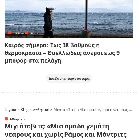
Ελλάδα
Καιρός
Καιρός σήμερα: Έως 38 βαθμούς η
θερμοκρασία – Θυελλώδεις άνεμοι έως 9
μποφόρ στα πελάγη
Διαβαστε περισσοτερα
Layout
>
Blog
>
Αθλητικά
>
Μιγιάτοβιτς: «Μια ομάδα γεμάτη νεαρούς και χωρίς Ράμος και Μόντριτς θα ήταν λάθος για τη Ρεάλ Μαδρίτης»
Αθλητικά
Μιγιάτοβιτς: «Μια ομάδα γεμάτη
νεαρούς και χωρίς Ράμος και Μόντριτς