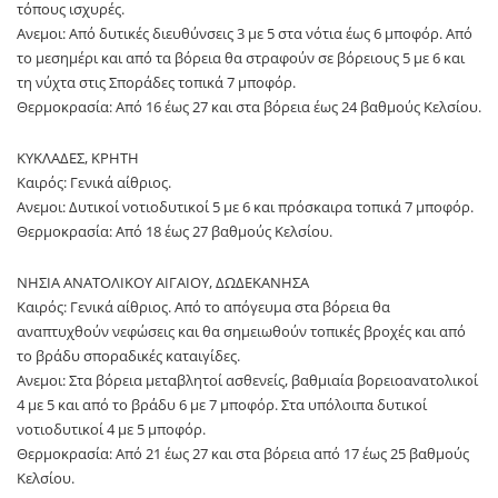
τόπους ισχυρές.
Ανεμοι: Από δυτικές διευθύνσεις 3 με 5 στα νότια έως 6 μποφόρ. Από
το μεσημέρι και από τα βόρεια θα στραφούν σε βόρειους 5 με 6 και
τη νύχτα στις Σποράδες τοπικά 7 μποφόρ.
Θερμοκρασία: Από 16 έως 27 και στα βόρεια έως 24 βαθμούς Κελσίου.
ΚΥΚΛΑΔΕΣ, ΚΡΗΤΗ
Καιρός: Γενικά αίθριος.
Ανεμοι: Δυτικοί νοτιοδυτικοί 5 με 6 και πρόσκαιρα τοπικά 7 μποφόρ.
Θερμοκρασία: Από 18 έως 27 βαθμούς Κελσίου.
ΝΗΣΙΑ ΑΝΑΤΟΛΙΚΟΥ ΑΙΓΑΙΟΥ, ΔΩΔΕΚΑΝΗΣΑ
Καιρός: Γενικά αίθριος. Από το απόγευμα στα βόρεια θα
αναπτυχθούν νεφώσεις και θα σημειωθούν τοπικές βροχές και από
το βράδυ σποραδικές καταιγίδες.
Ανεμοι: Στα βόρεια μεταβλητοί ασθενείς, βαθμιαία βορειοανατολικοί
4 με 5 και από το βράδυ 6 με 7 μποφόρ. Στα υπόλοιπα δυτικοί
νοτιοδυτικοί 4 με 5 μποφόρ.
Θερμοκρασία: Από 21 έως 27 και στα βόρεια από 17 έως 25 βαθμούς
Κελσίου.