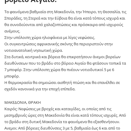
Τα φαινόμενα βαθμιαία στη Μακεδονία, την Ήπειρο, τη Θεσσαλία, τις
Σποράδες, τη Στερεά και την Εύβοια θα είναι κατά τόπους ισχυρά και
θα συνοδεύονται από χαλαζοπτώσεις και πρόσκαιρα από ισχυρούς
ανέμους.
Στην υπόλοιπη χώρα ηλιοφάνεια με λίγες νεφώσεις.
Οι συγκεντρώσεις αφρικανικής σκόνης θα περιοριστούν στην
νοτιοανατολική νησιωτική χώρα.
Στα δυτικά, κεντρικά και βόρεια θα επικρατήσουν άνεμοι βορείων
διευθύνσεων που το βράδυ στο βόρειο Αιγαίο θα φτάσουν τοπικά τα
7 μποφόρ. Στην υπόλοιπη χώρα θα πνέουν νοτιοδυτικοί 5 με 6
μποφόρ.
Η θερμοκρασία θα σημειώσει αισθητή πτώση και θα επανέλθει σε
σχεδόν κανονικά για την εποχή επίπεδα.
ΜΑΚΕΔΟΝΙΑ, ΘΡΑΚΗ
Καιρός: Νεφώσεις με βροχές και καταιγίδες, οι οποίες από τις
μεσημβρινές ώρες στη Μακεδονία θα είναι κατά τόπους ισχυρές. Από
το βράδυ στη δυτική Μακεδονία τα φαινόμενα θα εξασθενήσουν.
Ανεμοι: Από βόρειες διευθύνσεις 3 με 5, βαθμιαία έως 6 και από το