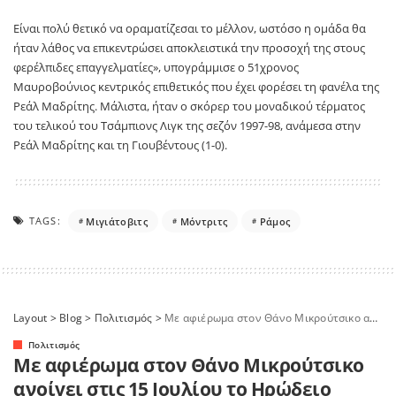
Είναι πολύ θετικό να οραματίζεσαι το μέλλον, ωστόσο η ομάδα θα
ήταν λάθος να επικεντρώσει αποκλειστικά την προσοχή της στους
φερέλπιδες επαγγελματίες», υπογράμμισε ο 51χρονος
Μαυροβούνιος κεντρικός επιθετικός που έχει φορέσει τη φανέλα της
Ρεάλ Μαδρίτης. Μάλιστα, ήταν ο σκόρερ του μοναδικού τέρματος
του τελικού του Τσάμπιονς Λιγκ της σεζόν 1997-98, ανάμεσα στην
Ρεάλ Μαδρίτης και τη Γιουβέντους (1-0).
TAGS:
Μιγιάτοβιτς
Μόντριτς
Ράμος
Layout
>
Blog
>
Πολιτισμός
>
Με αφιέρωμα στον Θάνο Μικρούτσικο ανοίγει στις 15 Ιουλίου το Ηρώδειο
Πολιτισμός
Με αφιέρωμα στον Θάνο Μικρούτσικο
ανοίγει στις 15 Ιουλίου το Ηρώδειο