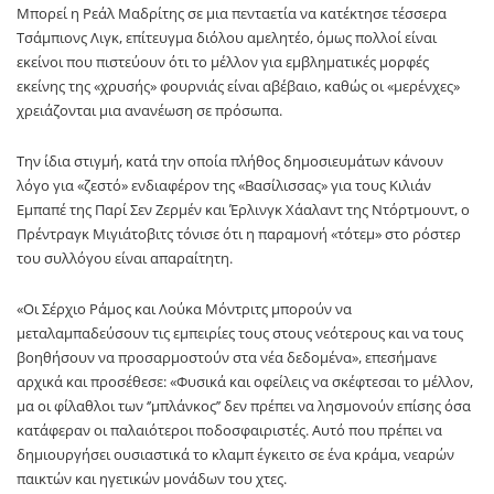
Μπορεί η Ρεάλ Μαδρίτης σε μια πενταετία να κατέκτησε τέσσερα
Τσάμπιονς Λιγκ, επίτευγμα διόλου αμελητέο, όμως πολλοί είναι
εκείνοι που πιστεύουν ότι το μέλλον για εμβληματικές μορφές
εκείνης της «χρυσής» φουρνιάς είναι αβέβαιο, καθώς οι «μερένχες»
χρειάζονται μια ανανέωση σε πρόσωπα.
Την ίδια στιγμή, κατά την οποία πλήθος δημοσιευμάτων κάνουν
λόγο για «ζεστό» ενδιαφέρον της «Βασίλισσας» για τους Κιλιάν
Εμπαπέ της Παρί Σεν Ζερμέν και Έρλινγκ Χάαλαντ της Ντόρτμουντ, ο
Πρέντραγκ Μιγιάτοβιτς τόνισε ότι η παραμονή «τότεμ» στο ρόστερ
του συλλόγου είναι απαραίτητη.
«Οι Σέρχιο Ράμος και Λούκα Μόντριτς μπορούν να
μεταλαμπαδεύσουν τις εμπειρίες τους στους νεότερους και να τους
βοηθήσουν να προσαρμοστούν στα νέα δεδομένα», επεσήμανε
αρχικά και προσέθεσε: «Φυσικά και οφείλεις να σκέφτεσαι το μέλλον,
μα οι φίλαθλοι των ‘’μπλάνκος’’ δεν πρέπει να λησμονούν επίσης όσα
κατάφεραν οι παλαιότεροι ποδοσφαιριστές. Αυτό που πρέπει να
δημιουργήσει ουσιαστικά το κλαμπ έγκειτο σε ένα κράμα, νεαρών
παικτών και ηγετικών μονάδων του χτες.