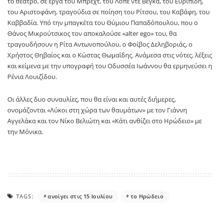
το θέατρο, σε έργα του Μπρεχτ, του Λόπε ντε Βέγκα, του Ευριπίδη,
του Αριστοφάνη, τραγούδια σε ποίηση του Ρίτσου, του Καβάφη, του
Καββαδία. Υπό την μπαγκέτα του Θύμιου Παπαδόπουλου, που ο
Θάνος Μικρούτσικος τον αποκαλούσε «alter ego» του, θα
τραγουδήσουν η Ρίτα Αντωνοπούλου, ο Φοίβος Δεληβοριάς, ο
Χρήστος Θηβαίος και ο Κώστας Θωμαΐδης. Ανάμεσα στις νότες, λέξεις
και κείμενα με την υπογραφή του Οδυσσέα Ιωάννου θα ερμηνεύσει η
Ρένια Λουιζίδου.
Οι άλλες δυο συναυλίες, που θα είναι και αυτές διήμερες,
ονομάζονται «Λύκοι στη χώρα των θαυμάτων» με τον Γιάννη
Αγγελάκα και τον Νίκο Βελιώτη και «Κάτι ανθίζει στο Ηρώδειο» με
την Μόνικα.
TAGS:
ανοίγει στις 15 Ιουλίου
το Ηρώδειο