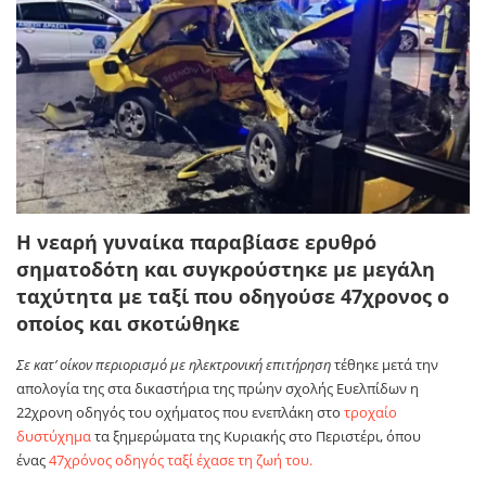
Η νεαρή γυναίκα παραβίασε ερυθρό
σηματοδότη και συγκρούστηκε με μεγάλη
ταχύτητα με ταξί που οδηγούσε 47χρονος ο
οποίος και σκοτώθηκε
Σε κατ’ οίκον περιορισμό με ηλεκτρονική επιτήρηση
τέθηκε μετά την
απολογία της στα δικαστήρια της πρώην σχολής Ευελπίδων η
22χρονη οδηγός του οχήματος που ενεπλάκη στο
τροχαίο
δυστύχημα
τα ξημερώματα της Κυριακής στο Περιστέρι, όπου
ένας
47χρόνος οδηγός ταξί έχασε τη ζωή του.