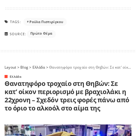
TAGS:
Ρούλα Πισπιρίγκου
Πρώτο Θέμα
SOURCE:
Layout
>
Blog
>
Ελλάδα
>
Θανατηφόρο τροχαίο στη Θηβών: Σε κατ’ οίκον περιορισμό με βραχιολάκι η 22χρονη – Σχεδόν τρεις φορές πάνω από το όριο το αλκοόλ στο αίμα της
Ελλάδα
Θανατηφόρο τροχαίο στη Θηβών: Σε
κατ’ οίκον περιορισμό με βραχιολάκι η
22χρονη – Σχεδόν τρεις φορές πάνω από
το όριο το αλκοόλ στο αίμα της