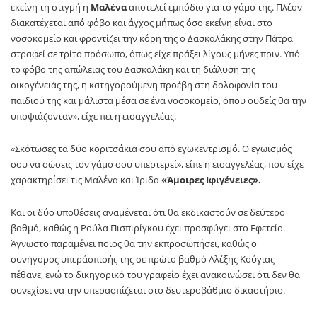
εκείνη τη στιγμή η
Μαλένα
αποτελεί εμπόδιο για το γάμο της. Πλέον
διακατέχεται από φόβο και άγχος μήπως όσο εκείνη είναι στο
νοσοκομείο και φροντίζει την κόρη της ο Δασκαλάκης στην Πάτρα
στραφεί σε τρίτο πρόσωπο, όπως είχε πράξει λίγους μήνες πριν. Υπό
το φόβο της απώλειας του Δασκαλάκη και τη διάλυση της
οικογένειάς της, η κατηγορούμενη προέβη στη δολοφονία του
παιδιού της και μάλιστα μέσα σε ένα νοσοκομείο, όπου ουδείς θα την
υποψιάζονταν», είχε πει η εισαγγελέας.
«Σκότωσες τα δύο κοριτσάκια σου από εγωκεντρισμό. Ο εγωισμός
σου να σώσεις τον γάμο σου υπερτερεί», είπε η εισαγγελέας, που είχε
χαρακτηρίσει τις Μαλένα και Ίριδα
«Άμοιρες Ιφιγένειες».
Και οι δύο υποθέσεις αναμένεται ότι θα εκδικαστούν σε δεύτερο
βαθμό, καθώς η Ρούλα Πισπιρίγκου έχει προσφύγει στο Εφετείο.
Άγνωστο παραμένει ποιος θα την εκπροσωπήσει, καθώς ο
συνήγορος υπεράσπισής της σε πρώτο βαθμό Αλέξης Κούγιας
πέθανε, ενώ το δικηγορικό του γραφείο έχει ανακοινώσει ότι δεν θα
συνεχίσει να την υπερασπίζεται στο δευτεροβάθμιο δικαστήριο.