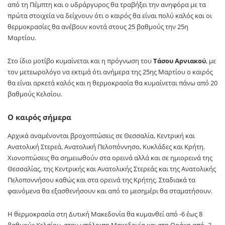
από τη Πέμπτη και ο υδράργυρος θα τραβήξει την ανηφόρα με τα
πρώτα στοιχεία να δείχνουν ότι ο καιρός θα είναι πολύ καλός και οι
θερμοκρασίες θα ανέβουν κοντά στους 25 βαθμούς την 25η
Μαρτίου.
Στο ίδιο μοτίβο κυμαίνεται και η πρόγνωση του
Τάσου Αρνιακού
, με
τον μετεωρολόγο να εκτιμά ότι ανήμερα της 25ης Μαρτίου ο καιρός
θα είναι αρκετά καλός και η θερμοκρασία θα κυμαίνεται πάνω από 20
βαθμούς Κελσίου.
Ο καιρός σήμερα
Aρχικά αναμένονται βροχοπτώσεις σε Θεσσαλία, Κεντρική και
Ανατολική Στερεά, Ανατολική Πελοπόννησο, Κυκλάδες και Κρήτη.
Χιονοπτώσεις θα σημειωθούν στα ορεινά αλλά και σε ημιορεινά της
Θεσσαλίας, της Κεντρικής και Ανατολικής Στερεάς και της Ανατολικής
Πελοποννήσου καθώς και στα ορεινά της Κρήτης. Σταδιακά τα
φαινόμενα θα εξασθενήσουν και από το μεσημέρι θα σταματήσουν.
Η θερμοκρασία στη Δυτική Μακεδονία θα κυμανθεί από -6 έως 8
βαθμούς Κελσίου, στην υπόλοιπη Μακεδονία και στη Θράκη από -2