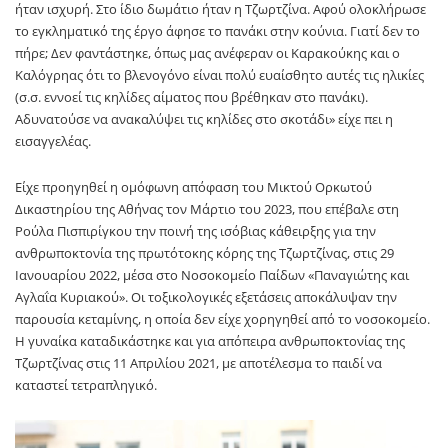
ήταν ισχυρή. Στο ίδιο δωμάτιο ήταν η Τζωρτζίνα. Αφού ολοκλήρωσε
το εγκληματικό της έργο άφησε το πανάκι στην κούνια. Γιατί δεν το
πήρε; Δεν φαντάστηκε, όπως μας ανέφεραν οι Καρακούκης και ο
Καλόγρηας ότι το βλενογόνο είναι πολύ ευαίσθητο αυτές τις ηλικίες
(σ.σ. εννοεί τις κηλίδες αίματος που βρέθηκαν στο πανάκι).
Αδυνατούσε να ανακαλύψει τις κηλίδες στο σκοτάδι» είχε πει η
εισαγγελέας.
Είχε προηγηθεί η ομόφωνη απόφαση του Μικτού Ορκωτού
Δικαστηρίου της Αθήνας τον Μάρτιο του 2023, που επέβαλε στη
Ρούλα Πισπιρίγκου την ποινή της ισόβιας κάθειρξης για την
ανθρωποκτονία της πρωτότοκης κόρης της Τζωρτζίνας, στις 29
Ιανουαρίου 2022, μέσα στο Νοσοκομείο Παίδων «Παναγιώτης και
Αγλαΐα Κυριακού». Οι τοξικολογικές εξετάσεις αποκάλυψαν την
παρουσία κεταμίνης, η οποία δεν είχε χορηγηθεί από το νοσοκομείο.
Η γυναίκα καταδικάστηκε και για απόπειρα ανθρωποκτονίας της
Τζωρτζίνας στις 11 Απριλίου 2021, με αποτέλεσμα το παιδί να
καταστεί τετραπληγικό.