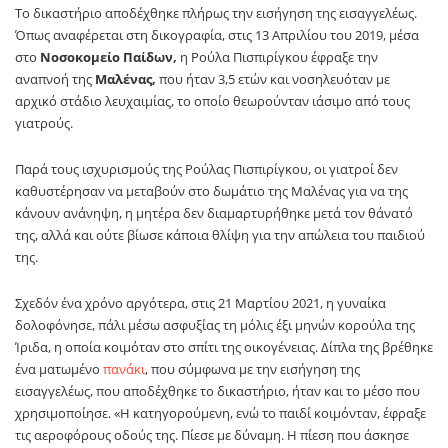
Το δικαστήριο αποδέχθηκε πλήρως την εισήγηση της εισαγγελέως.
Όπως αναφέρεται στη δικογραφία, στις 13 Απριλίου του 2019, μέσα
στο
Νοσοκομείο Παίδων,
η Ρούλα Πισπιρίγκου έφραξε την
αναπνοή της
Μαλένας,
που ήταν 3,5 ετών και νοσηλευόταν με
αρχικό στάδιο λευχαιμίας, το οποίο θεωρούνταν ιάσιμο από τους
γιατρούς.
Παρά τους ισχυρισμούς της Ρούλας Πισπιρίγκου, οι γιατροί δεν
καθυστέρησαν να μεταβούν στο δωμάτιο της Μαλένας για να της
κάνουν ανάνηψη, η μητέρα δεν διαμαρτυρήθηκε μετά τον θάνατό
της, αλλά και ούτε βίωσε κάποια θλίψη για την απώλεια του παιδιού
της.
Σχεδόν ένα χρόνο αργότερα, στις 21 Μαρτίου 2021, η γυναίκα
δολοφόνησε, πάλι μέσω ασφυξίας τη μόλις έξι μηνών κορούλα της
Ίριδα, η οποία κοιμόταν στο σπίτι της οικογένειας. Δίπλα της βρέθηκε
ένα ματωμένο
πανάκι
, που σύμφωνα με την εισήγηση της
εισαγγελέως, που αποδέχθηκε το δικαστήριο, ήταν και το μέσο που
χρησιμοποίησε. «Η κατηγορούμενη, ενώ το παιδί κοιμόνταν, έφραξε
τις αεροφόρους οδούς της. Πίεσε με δύναμη. Η πίεση που άσκησε