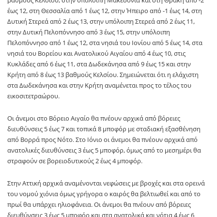
έως 12, στη Θεσσαλία από 1 έως 12, στην Ήπειρο από -1 έως 14, στη
Δυτική Στερεά από 2 έως 13, στην υπόλοιπη Στερεά από 2 έως 11,
στην Δυτική Πελοπόννησο από 3 έως 15, στην υπόλοιπη
Πελοπόννησο από 1 έως 12, στα νησιά του Ιονίου από 5 έως 14, στα
νησιά του Βορείου και Ανατολικού Αιγαίου από 4 έως 10, στις
Κυκλάδες από 6 έως 11, στα Δωδεκάνησα από 9 έως 15 και στην
Κρήτη από 8 έως 13 βαθμούς Κελσίου. Σημειώνεται ότι η ελάχιστη
στα Δωδεκάνησα και στην Κρήτη αναμένεται προς το τέλος του
εικοσιτετραώρου.
Οι άνεμοι στο Βόρειο Αιγαίο θα πνέουν αρχικά από βόρειες
διευθύνσεις 5 έως 7 και τοπικά 8 μποφόρ με σταδιακή εξασθένηση
από Βορρά προς Νότο. Στο Ιόνιο οι άνεμοι θα πνέουν αρχικά από
ανατολικές διευθύνσεις 3 έως 5 μποφόρ, όμως από το μεσημέρι θα
στραφούν σε βορειοδυτικούς 2 έως 4 μποφόρ.
Στην Αττική αρχικά αναμένονται νεφώσεις με βροχές και στα ορεινά
του νομού χιόνια όμως γρήγορα ο καιρός θα βελτιωθεί και από το
πρωί θα υπάρχει ηλιοφάνεια. Οι άνεμοι θα πνέουν από βόρειες
διευθύνσεις 3 έως 5 μποφόρ και στα ανατολικά και νότια 4 έως 6