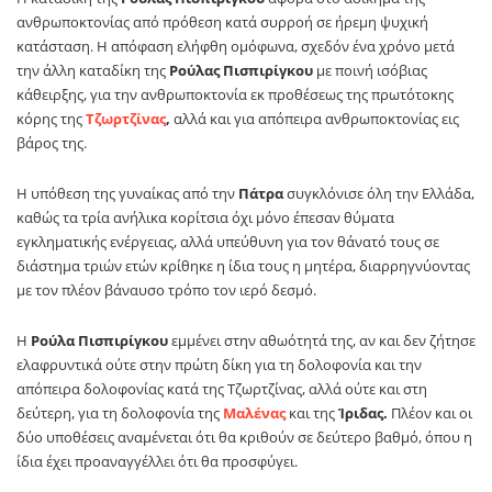
ανθρωποκτονίας από πρόθεση κατά συρροή σε ήρεμη ψυχική
κατάσταση. Η απόφαση ελήφθη ομόφωνα, σχεδόν ένα χρόνο μετά
την άλλη καταδίκη της
Ρούλας Πισπιρίγκου
με ποινή ισόβιας
κάθειρξης, για την ανθρωποκτονία εκ προθέσεως της πρωτότοκης
κόρης της
Τζωρτζίνας
,
αλλά και για απόπειρα ανθρωποκτονίας εις
βάρος της.
Η υπόθεση της γυναίκας από την
Πάτρα
συγκλόνισε όλη την Ελλάδα,
καθώς τα τρία ανήλικα κορίτσια όχι μόνο έπεσαν θύματα
εγκληματικής ενέργειας, αλλά υπεύθυνη για τον θάνατό τους σε
διάστημα τριών ετών κρίθηκε η ίδια τους η μητέρα, διαρρηγνύοντας
με τον πλέον βάναυσο τρόπο τον ιερό δεσμό.
Η
Ρούλα Πισπιρίγκου
εμμένει στην αθωότητά της, αν και δεν ζήτησε
ελαφρυντικά ούτε στην πρώτη δίκη για τη δολοφονία και την
απόπειρα δολοφονίας κατά της Τζωρτζίνας, αλλά ούτε και στη
δεύτερη, για τη δολοφονία της
Μαλένας
και της
Ίριδας.
Πλέον και οι
δύο υποθέσεις αναμένεται ότι θα κριθούν σε δεύτερο βαθμό, όπου η
ίδια έχει προαναγγέλλει ότι θα προσφύγει.