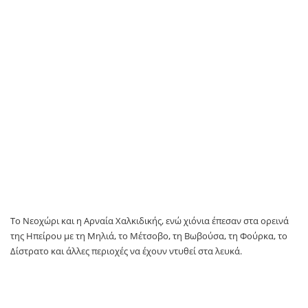
Το Νεοχώρι και η Αρναία Χαλκιδικής, ενώ χιόνια έπεσαν στα ορεινά
της Ηπείρου με τη Μηλιά, το Μέτσοβο, τη Βωβούσα, τη Φούρκα, το
Δίστρατο και άλλες περιοχές να έχουν ντυθεί στα λευκά.