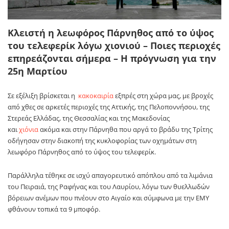
Κλειστή η λεωφόρος Πάρνηθος από το ύψος
του τελεφερίκ λόγω χιονιού – Ποιες περιοχές
επηρεάζονται σήμερα – Η πρόγνωση για την
25η Μαρτίου
Σε εξέλιξη βρίσκεται η
κακοκαιρία
εξπρές στη χώρα μας, με βροχές
από χθες σε αρκετές περιοχές της Αττικής, της Πελοποννήσου, της
Στερεάς Ελλάδας, της Θεσσαλίας και της Μακεδονίας
και
χιόνια
ακόμα και στην Πάρνηθα που αργά το βράδυ της Τρίτης
οδήγησαν στην διακοπή της κυκλοφορίας των οχημάτων στη
λεωφόρο Πάρνηθος από το ύψος του τελεφερίκ.
Παράλληλα τέθηκε σε ισχύ απαγορευτικό απόπλου από τα λιμάνια
του Πειραιά, της Ραφήνας και του Λαυρίου, λόγω των θυελλωδών
βόρειων ανέμων που πνέουν στο Αιγαίο και σύμφωνα με την ΕΜΥ
φθάνουν τοπικά τα 9 μποφόρ.