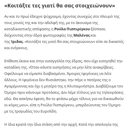
«Κοιτάξτε τες γιατί θα σας στοιχειώνουν»
Αν και το πρωί έδειχνε ψύχραιμη, έχοντας συνεχώς στο πλευρό της
τους γονείς της και την αδελφή της, με το άκουσμα της
καταδικαστικής απόφασης η
Ρούλα Πισπιρίγκου
ξέσπασε,
δείχνοντας στην έδρα φωτογραφίες της
Μαλένας
και
της
Ίριδας.
«Κοιτάξτε τες γιατί θα σας στοιχειώνουν» είπε σε δικαστές
και ενόρκους.
Επίθεση έκανε και στην εισαγγελέα της έδρας, που είχε εισηγηθεί την
καταδίκη της. «Όταν κάνετε εισηγήσεις να μην λέτε ανακρίβειες.
Οφείλουμε να είμαστε διαβασμένοι. Άμοιρες Ιφιγένειες να λέτε
άλλους. Η Ιφιγένεια δεν θυσιάστηκε, την πήγε ο πατέρας της ο
Αγαμέμνονας και όχι η μητέρα της η Κλυταιμνήστρα. Διαβάζουμε τον
Όμηρο πριν κάνουμε προτάσεις. Δεν λέμε τίτλους για τις τηλεοράσεις
εδώ. Θα ασκήσω έφεση, θα το φτάσω μέχρι τέλους για να δικαιωθούν
οι κόρες μου», είπε η Ρούλα Πισπιρίγκου, μπερδεύοντας τον Όμηρο
με τις τραγωδίες του Ευριπίδη.
Η ίδια κρατά την ίδια στάση από την αρχή. Κατά την απολογία της