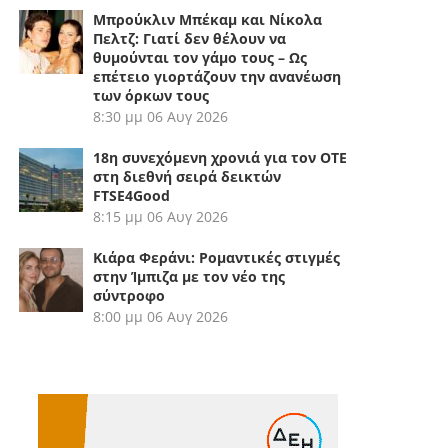
Μπρούκλιν Μπέκαμ και Νίκολα
Πελτζ: Γιατί δεν θέλουν να
θυμούνται τον γάμο τους – Ως
επέτειο γιορτάζουν την ανανέωση
των όρκων τους
8:30 μμ
06 Αυγ 2026
18η συνεχόμενη χρονιά για τον ΟΤΕ
στη διεθνή σειρά δεικτών
FTSE4Good
8:15 μμ
06 Αυγ 2026
Κιάρα Φεράνι: Ρομαντικές στιγμές
στην Ίμπιζα με τον νέο της
σύντροφο
8:00 μμ
06 Αυγ 2026