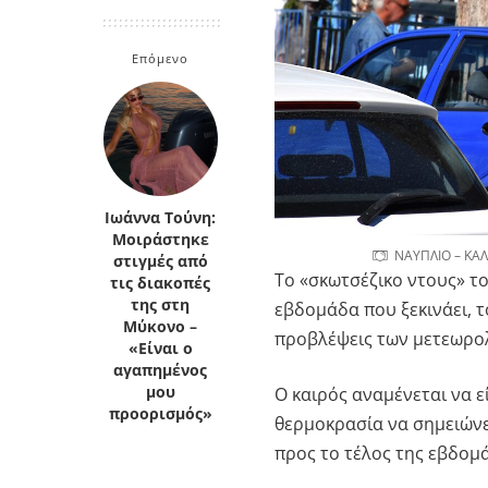
Κρήτη
Πελοπόννησος
Κυκλάδες
Επόμενο
Πελοπόννησος
Ιωάννα Τούνη:
Μοιράστηκε
ΝΑΥΠΛΙΟ – ΚΑΛ
στιγμές από
Το «σκωτσέζικο ντους» τ
τις διακοπές
της στη
εβδομάδα που ξεκινάει, τ
Μύκονο –
προβλέψεις των μετεωρο
«Είναι ο
αγαπημένος
Ο καιρός αναμένεται να ε
μου
προορισμός»
θερμοκρασία να σημειώνε
προς το τέλος της εβδο