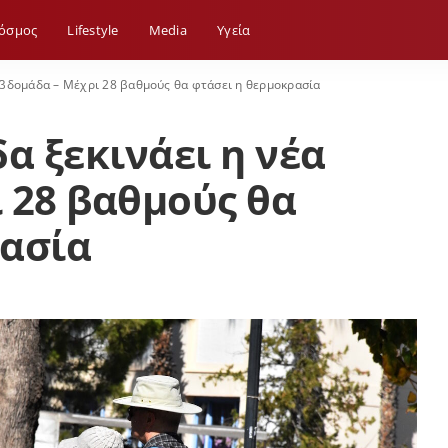
όσμος
Lifestyle
Media
Yγεία
 εβδομάδα – Μέχρι 28 βαθμούς θα φτάσει η θερμοκρασία
α ξεκινάει η νέα
 28 βαθμούς θα
ρασία