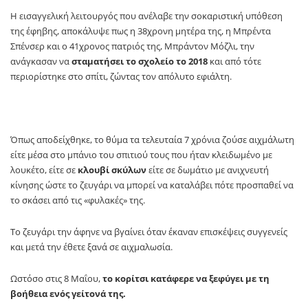
Η εισαγγελική λειτουργός που ανέλαβε την σοκαριστική υπόθεση
της έφηβης, αποκάλυψε πως η 38χρονη μητέρα της, η Μπρέντα
Σπένσερ και ο 41χρονος πατριός της, Μπράντον Μόζλι, την
ανάγκασαν να
σταματήσει το σχολείο το 2018
και από τότε
περιορίστηκε στο σπίτι, ζώντας τον απόλυτο εφιάλτη.
Όπως αποδείχθηκε, το θύμα τα τελευταία 7 χρόνια ζούσε αιχμάλωτη
είτε μέσα στο μπάνιο του σπιτιού τους που ήταν κλειδωμένο με
λουκέτο, είτε σε
κλουβί σκύλων
είτε σε δωμάτιο με ανιχνευτή
κίνησης ώστε το ζευγάρι να μπορεί να καταλάβει πότε προσπαθεί να
το σκάσει από τις «φυλακές» της.
Το ζευγάρι την άφηνε να βγαίνει όταν έκαναν επισκέψεις συγγενείς
και μετά την έθετε ξανά σε αιχμαλωσία.
Ωστόσο στις 8 Μαΐου,
το κορίτσι κατάφερε να ξεφύγει με τη
βοήθεια ενός γείτονά της.