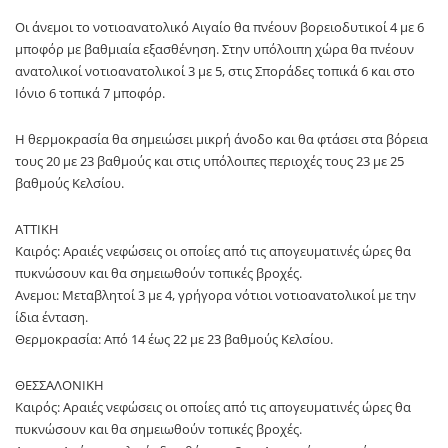
Οι άνεμοι το νοτιοανατολικό Αιγαίο θα πνέουν βορειοδυτικοί 4 με 6
μποφόρ με βαθμιαία εξασθένηση. Στην υπόλοιπη χώρα θα πνέουν
ανατολικοί νοτιοανατολικοί 3 με 5, στις Σποράδες τοπικά 6 και στο
Ιόνιο 6 τοπικά 7 μποφόρ.
Η θερμοκρασία θα σημειώσει μικρή άνοδο και θα φτάσει στα βόρεια
τους 20 με 23 βαθμούς και στις υπόλοιπες περιοχές τους 23 με 25
βαθμούς Κελσίου.
ΑΤΤΙΚΗ
Καιρός: Αραιές νεφώσεις οι οποίες από τις απογευματινές ώρες θα
πυκνώσουν και θα σημειωθούν τοπικές βροχές.
Ανεμοι: Μεταβλητοί 3 με 4, γρήγορα νότιοι νοτιοανατολικοί με την
ίδια ένταση.
Θερμοκρασία: Από 14 έως 22 με 23 βαθμούς Κελσίου.
ΘΕΣΣΑΛΟΝΙΚΗ
Καιρός: Αραιές νεφώσεις οι οποίες από τις απογευματινές ώρες θα
πυκνώσουν και θα σημειωθούν τοπικές βροχές.