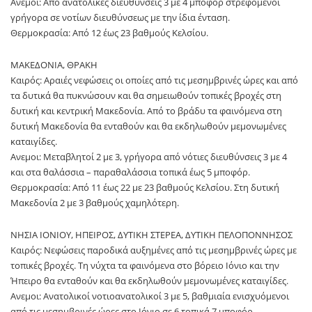
Ανεμοι: Από ανατολικές διευθύνσεις 3 με 4 μποφόρ στρεφόμενοι
γρήγορα σε νοτίων διευθύνσεως με την ίδια ένταση.
Θερμοκρασία: Από 12 έως 23 βαθμούς Κελσίου.
ΜΑΚΕΔΟΝΙΑ, ΘΡΑΚΗ
Καιρός: Αραιές νεφώσεις οι οποίες από τις μεσημβρινές ώρες και από
τα δυτικά θα πυκνώσουν και θα σημειωθούν τοπικές βροχές στη
δυτική και κεντρική Μακεδονία. Από το βράδυ τα φαινόμενα στη
δυτική Μακεδονία θα ενταθούν και θα εκδηλωθούν μεμονωμένες
καταιγίδες.
Ανεμοι: Μεταβλητοί 2 με 3, γρήγορα από νότιες διευθύνσεις 3 με 4
και στα θαλάσσια – παραθαλάσσια τοπικά έως 5 μποφόρ.
Θερμοκρασία: Από 11 έως 22 με 23 βαθμούς Κελσίου. Στη δυτική
Μακεδονία 2 με 3 βαθμούς χαμηλότερη.
ΝΗΣΙΑ ΙΟΝΙΟΥ, ΗΠΕΙΡΟΣ, ΔΥΤΙΚΗ ΣΤΕΡΕΑ, ΔΥΤΙΚΗ ΠΕΛΟΠΟΝΝΗΣΟΣ
Καιρός: Νεφώσεις παροδικά αυξημένες από τις μεσημβρινές ώρες με
τοπικές βροχές. Τη νύχτα τα φαινόμενα στο βόρειο Ιόνιο και την
Ήπειρο θα ενταθούν και θα εκδηλωθούν μεμονωμένες καταιγίδες.
Ανεμοι: Ανατολικοί νοτιοανατολικοί 3 με 5, βαθμιαία ενισχυόμενοι
από τις μεσημβρινές ώρες στο Ιόνιο σε 6 τοπικά 7 μποφόρ.