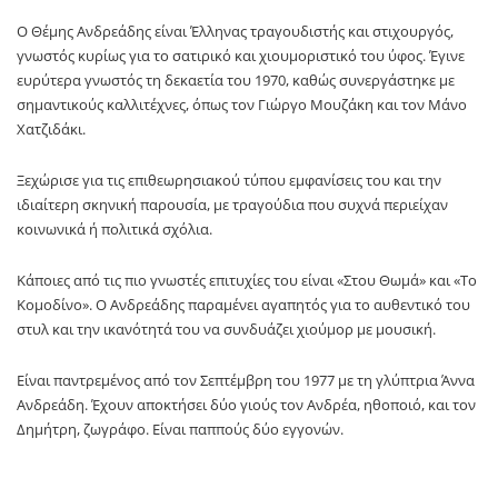
Ο Θέμης Ανδρεάδης είναι Έλληνας τραγουδιστής και στιχουργός,
γνωστός κυρίως για το σατιρικό και χιουμοριστικό του ύφος. Έγινε
ευρύτερα γνωστός τη δεκαετία του 1970, καθώς συνεργάστηκε με
σημαντικούς καλλιτέχνες, όπως τον Γιώργο Μουζάκη και τον Μάνο
Χατζιδάκι.
Ξεχώρισε για τις επιθεωρησιακού τύπου εμφανίσεις του και την
ιδιαίτερη σκηνική παρουσία, με τραγούδια που συχνά περιείχαν
κοινωνικά ή πολιτικά σχόλια.
Κάποιες από τις πιο γνωστές επιτυχίες του είναι «Στου Θωμά» και «Το
Κομοδίνο». Ο Ανδρεάδης παραμένει αγαπητός για το αυθεντικό του
στυλ και την ικανότητά του να συνδυάζει χιούμορ με μουσική.
Είναι παντρεμένος από τον Σεπτέμβρη του 1977 με τη γλύπτρια Άννα
Ανδρεάδη. Έχουν αποκτήσει δύο γιούς τον Ανδρέα, ηθοποιό, και τον
Δημήτρη, ζωγράφο. Είναι παππούς δύο εγγονών.