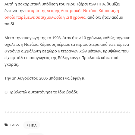
Αυτή η σοκαριστική υπόθεση του Νιου Τζέρσι των ΗΠΑ, θυμίζει
έντονα την
ιστορία της νεαρής Αυστριακής Νατάσα Κάμπους, η
οποία παρέμεινε σε αιχμαλωσία για 8 χρόνια
, από ότι ήταν ακόμα
παιδί.
Μετά την απαγωγή της το 1998, όταν ήταν 10 χρόνων, καθώς πήγαινε
σχολείο, η Νατάσα Κάμπους πέρασε τα περισσότερα από τα επόμενα
8 χρόνια αιχμάλωτη σε χώρο 6 τετραγωνικών μέτρων, κρυψώνα που
είχε φτιάξει ο απαγωγέας της Βόλφγκανγκ Πρίκλοπιλ κάτω από
γκαράζ.
Την 3η Αυγούστου 2006 μπόρεσε να ξεφύγει.
Ο Πρίκλοπιλ αυτοκτόνησε το ίδιο βράδυ.
TAGS:
ΗΠΑ