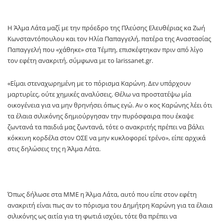
Η Άλμα Λάτα μαζί με την πρόεδρο της Πλεύσης Ελευθέριας κα Ζωή
Κωνσταντόπουλου και τον Ηλία Παπαγγελή, πατέρα της Αναστασίας
Παπαγγελή που «χάθηκε» στα Τέμπη, επισκέφτηκαν πριν από λίγο
τον εφέτη ανακριτή, σύμφωνα με το larissanet.gr.
«Είμαι στεναχωρημένη με το πόρισμα Καρώνη. Δεν υπάρχουν
μαρτυρίες, ούτε χημικές αναλύσεις. Θέλω να προστατέψω μία
οικογένεια για να μην θρηνήσει όπως εγώ. Αν ο κος Καρώνης λέει ότι
τα έλαια σιλικόνης δημιούργησαν την πυρόσφαιρα που έκαψε
ζωντανά τα παιδιά μας ζωντανά, τότε ο ανακριτής πρέπει να βάλει
κόκκινη κορδέλα στον ΟΣΕ να μην κυκλοφορεί τρένο», είπε αρχικά
στις δηλώσεις της η Άλμα Λάτα.
Όπως δήλωσε στα ΜΜΕ η Άλμα Λάτα, αυτό που είπε στον εφέτη
ανακριτή είναι πως αν το πόρισμα του Δημήτρη Καρώνη για τα έλαια
σιλικόνης ως αιτία για τη φωτιά ισχύει, τότε θα πρέπει να