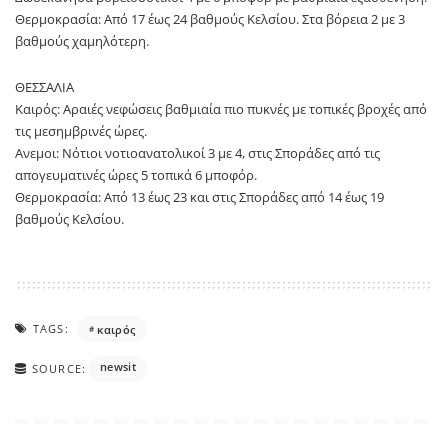
Θερμοκρασία: Από 17 έως 24 βαθμούς Κελσίου. Στα βόρεια 2 με 3
βαθμούς χαμηλότερη.
ΘΕΣΣΑΛΙΑ
Καιρός: Αραιές νεφώσεις βαθμιαία πιο πυκνές με τοπικές βροχές από
τις μεσημβρινές ώρες.
Ανεμοι: Νότιοι νοτιοανατολικοί 3 με 4, στις Σποράδες από τις
απογευματινές ώρες 5 τοπικά 6 μποφόρ.
Θερμοκρασία: Από 13 έως 23 και στις Σποράδες από 14 έως 19
βαθμούς Κελσίου.
TAGS:
καιρός
newsit
SOURCE: