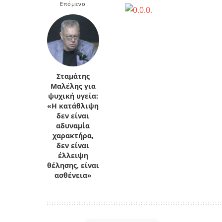
Επόμενο
Κρήτη
Πελοπόννησος
Κυκλάδες
Πελοπόννησος
Σταμάτης
Μαλέλης για
ψυχική υγεία:
«Η κατάθλιψη
δεν είναι
αδυναμία
χαρακτήρα,
δεν είναι
έλλειψη
θέλησης, είναι
ασθένεια»