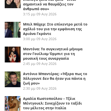
σημαντικό να θαυμάζεις τον
άνθρωπό σου»
3:15 μμ
09 Αυγ 2026
Μπιλ Μάχερ: Στο επίκεντρο μετά το
σχόλιό του για την εμφάνιση της
Αριάνα Γκράντε
3:00 μμ
09 Αυγ 2026
Μαντόνα: Το συγκινητικό μήνυμα
στον Γουίλιαμ Όρμπιτ για τη
μουσική τους συνεργασία
2:45 μμ
09 Αυγ 2026
Αντόνιο Μπαντέρας: «Ήξερα πως το
Χόλιγουντ δεν θα ήταν για πάντα η
ζωή μου»
2:30 μμ
09 Αυγ 2026
Αμαλία Κωστοπούλου – Τζέικ
Μέντγουελ: Συνεχίζουν το ταξίδι
του μέλιτος στην Ιταλία