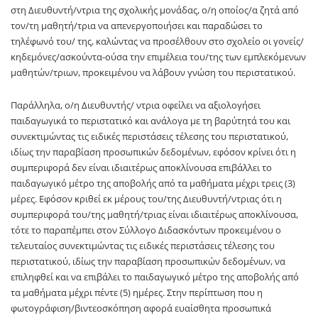
στη Διευθυντή/ντρια της σχολικής μονάδας, ο/η οποίος/α ζητά από
τον/τη μαθητή/τρια να απενεργοποιήσει και παραδώσει το
τηλέφωνό του/ της, καλώντας να προσέλθουν στο σχολείο οι γονείς/
κηδεμόνες/ασκούντα-ούσα την επιμέλεια του/της των εμπλεκόμενων
μαθητών/τριων, προκειμένου να λάβουν γνώση του περιστατικού.
Παράλληλα, ο/η Διευθυντής/ ντρια οφείλει να αξιολογήσει
παιδαγωγικά το περιστατικό και ανάλογα με τη βαρύτητά του και
συνεκτιμώντας τις ειδικές περιστάσεις τέλεσης του περιστατικού,
ιδίως την παραβίαση προσωπικών δεδομένων, εφόσον κρίνει ότι η
συμπεριφορά δεν είναι ιδιαιτέρως αποκλίνουσα επιβάλλει το
παιδαγωγικό μέτρο της αποβολής από τα μαθήματα μέχρι τρεις (3)
μέρες. Εφόσον κριθεί εκ μέρους του/της Διευθυντή/ντριας ότι η
συμπεριφορά του/της μαθητή/τριας είναι ιδιαιτέρως αποκλίνουσα,
τότε το παραπέμπει στον Σύλλογο Διδασκόντων προκειμένου ο
τελευταίος συνεκτιμώντας τις ειδικές περιστάσεις τέλεσης του
περιστατικού, ιδίως την παραβίαση προσωπικών δεδομένων, να
επιληφθεί και να επιβάλει το παιδαγωγικό μέτρο της αποβολής από
τα μαθήματα μέχρι πέντε (5) ημέρες. Στην περίπτωση που η
φωτογράφιση/βιντεοσκόπηση αφορά ευαίσθητα προσωπικά