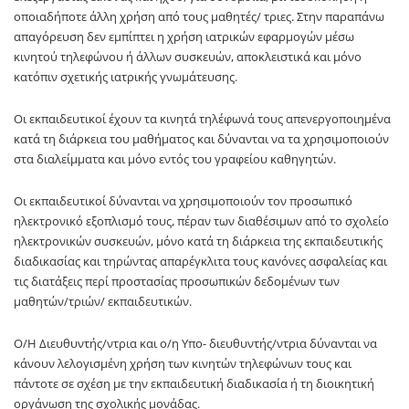
οποιαδήποτε άλλη χρήση από τους μαθητές/ τριες. Στην παραπάνω
απαγόρευση δεν εμπίπτει η χρήση ιατρικών εφαρμογών μέσω
κινητού τηλεφώνου ή άλλων συσκευών, αποκλειστικά και μόνο
κατόπιν σχετικής ιατρικής γνωμάτευσης.
Οι εκπαιδευτικοί έχουν τα κινητά τηλέφωνά τους απενεργοποιημένα
κατά τη διάρκεια του μαθήματος και δύνανται να τα χρησιμοποιούν
στα διαλείμματα και μόνο εντός του γραφείου καθηγητών.
Οι εκπαιδευτικοί δύνανται να χρησιμοποιούν τον προσωπικό
ηλεκτρονικό εξοπλισμό τους, πέραν των διαθέσιμων από το σχολείο
ηλεκτρονικών συσκευών, μόνο κατά τη διάρκεια της εκπαιδευτικής
διαδικασίας και τηρώντας απαρέγκλιτα τους κανόνες ασφαλείας και
τις διατάξεις περί προστασίας προσωπικών δεδομένων των
μαθητών/τριών/ εκπαιδευτικών.
Ο/Η Διευθυντής/ντρια και ο/η Υπο- διευθυντής/ντρια δύνανται να
κάνουν λελογισμένη χρήση των κινητών τηλεφώνων τους και
πάντοτε σε σχέση με την εκπαιδευτική διαδικασία ή τη διοικητική
οργάνωση της σχολικής μονάδας.