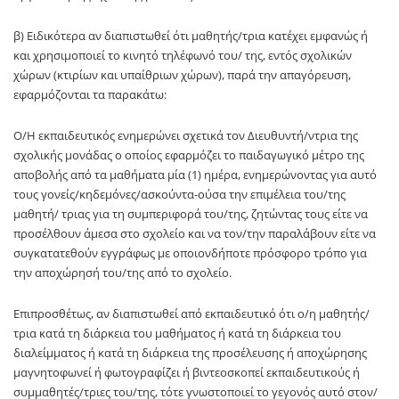
β) Ειδικότερα αν διαπιστωθεί ότι μαθητής/τρια κατέχει εμφανώς ή
και χρησιμοποιεί το κινητό τηλέφωνό του/ της, εντός σχολικών
χώρων (κτιρίων και υπαίθριων χώρων), παρά την απαγόρευση,
εφαρμόζονται τα παρακάτω:
Ο/Η εκπαιδευτικός ενημερώνει σχετικά τον Διευθυντή/ντρια της
σχολικής μονάδας ο οποίος εφαρμόζει το παιδαγωγικό μέτρο της
αποβολής από τα μαθήματα μία (1) ημέρα, ενημερώνοντας για αυτό
τους γονείς/κηδεμόνες/ασκούντα-ούσα την επιμέλεια του/της
μαθητή/ τριας για τη συμπεριφορά του/της, ζητώντας τους είτε να
προσέλθουν άμεσα στο σχολείο και να τον/την παραλάβουν είτε να
συγκατατεθούν εγγράφως με οποιονδήποτε πρόσφορο τρόπο για
την αποχώρησή του/της από το σχολείο.
Επιπροσθέτως, αν διαπιστωθεί από εκπαιδευτικό ότι ο/η μαθητής/
τρια κατά τη διάρκεια του μαθήματος ή κατά τη διάρκεια του
διαλείμματος ή κατά τη διάρκεια της προσέλευσης ή αποχώρησης
μαγνητοφωνεί ή φωτογραφίζει ή βιντεοσκοπεί εκπαιδευτικούς ή
συμμαθητές/τριες του/της, τότε γνωστοποιεί το γεγονός αυτό στον/