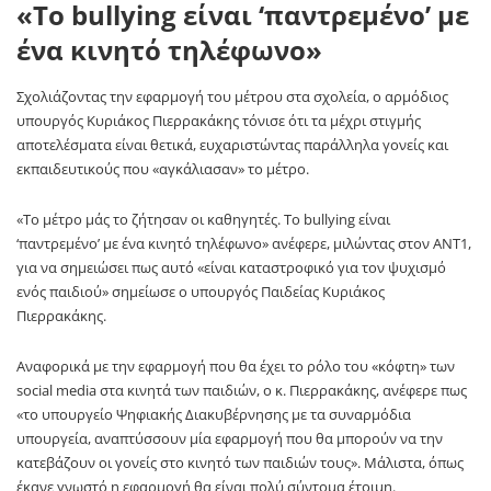
«Το bullying είναι ‘παντρεμένο’ με
ένα κινητό τηλέφωνο»
Σχολιάζοντας την εφαρμογή του μέτρου στα σχολεία, ο αρμόδιος
υπουργός Κυριάκος Πιερρακάκης τόνισε ότι τα μέχρι στιγμής
αποτελέσματα είναι θετικά, ευχαριστώντας παράλληλα γονείς και
εκπαιδευτικούς που «αγκάλιασαν» το μέτρο.
«Το μέτρο μάς το ζήτησαν οι καθηγητές. Το bullying είναι
‘παντρεμένο’ με ένα κινητό τηλέφωνο» ανέφερε, μιλώντας στον ΑΝΤ1,
για να σημειώσει πως αυτό «είναι καταστροφικό για τον ψυχισμό
ενός παιδιού» σημείωσε ο υπουργός Παιδείας Κυριάκος
Πιερρακάκης.
Αναφορικά με την εφαρμογή που θα έχει το ρόλο του «κόφτη» των
social media στα κινητά των παιδιών, ο κ. Πιερρακάκης, ανέφερε πως
«το υπουργείο Ψηφιακής Διακυβέρνησης με τα συναρμόδια
υπουργεία, αναπτύσσουν μία εφαρμογή που θα μπορούν να την
κατεβάζουν οι γονείς στο κινητό των παιδιών τους». Μάλιστα, όπως
έκανε γνωστό η εφαρμογή θα είναι πολύ σύντομα έτοιμη.