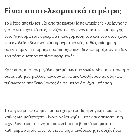
Είναι αποτελεσματικό το μέτρο;
Το μέτρο αποτέλεσε μία από τις κεντρικές πολιτικές της κυβέρνησης
για το νέο σχολικό έτος, τονίζοντας την αναγκαιότητα εφαρμογής
του. Υπενθυμίζεται, όμως, ότι η απαγόρευση του κινητού στον χώρο
του σχολείου δεν είναι κάτι πραγματικά νέο, καθώς επίσημα η
συγκεκριμένη «γραμμή» προϋπήρχε, απλά δεν εφαρμοζόταν και δεν
είχε τόσο αυστηρό πλαίσιο εφαρμογής.
Κρίνοντας από τον μεγάλο αριθμό των αποβολών, γίνεται κατανοητό
ότι οι μαθητές, μάλλον, αρνούνται να ακολουθήσουν τις οδηγίες,
πιθανότατα αποδεικνύοντας ότι το μέτρο δεν έχει… πέραση.
Το συγκεκριμένο συμπέρασμα έχει μία σοβαρή λογική πίσω του,
καθώς για μαθητές που έχουν γαλουχηθεί με την αναπτυσσόμενη
τεχνολογία και το κινητό αποτελεί το πιο βασικό κομμάτι της
καθημερινότητάς τους, το μέτρο της απαγόρευσης εξ αρχής ήταν