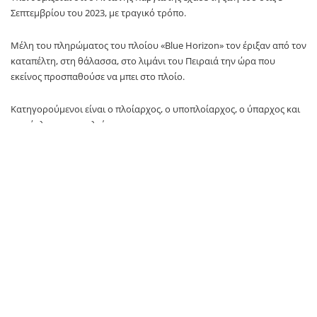
Σεπτεμβρίου του 2023, με τραγικό τρόπο.
Μέλη του πληρώματος του πλοίου «Blue Horizon» τον έριξαν από τον
καταπέλτη, στη θάλασσα, στο λιμάνι του Πειραιά την ώρα που
εκείνος προσπαθούσε να μπει στο πλοίο.
Κατηγορούμενοι είναι ο πλοίαρχος, ο υποπλοίαρχος, ο ύπαρχος και
ο ναύκληρος του πλοίου.
Οι δύο δικηγόροι υπεράσπισης των κατηγορουμένων, ζήτησαν και
έλαβαν την διακοπή της διαδικασίας, καθώς είχαν και άλλη δικάσιμο.
Ο αδελφός του Αντώνη, προσερχόμενος στο δικαστήριο εξέφρασε
την εμπιστοσύνη του στη δικαιοσύνη: «Έχω εμπιστοσύνη στους
δικηγόρους μας και στη δικαιοσύνη. Ο αδελφός μου ήταν ένα πολύ
καλό παιδί που βοηθούσε τους πάντες στον Άγιο Νικόλαο» δήλωσε
χαρακτηριστικά.