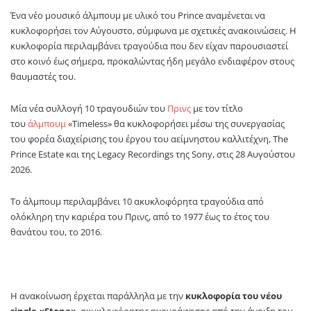
Ένα νέο μουσικό άλμπουμ με υλικό του
Prince
αναμένεται να
κυκλοφορήσει τον Αύγουστο, σύμφωνα με σχετικές ανακοινώσεις. Η
κυκλοφορία περιλαμβάνει τραγούδια που δεν είχαν παρουσιαστεί
στο κοινό έως σήμερα, προκαλώντας ήδη μεγάλο ενδιαφέρον στους
θαυμαστές του.
Μία νέα συλλογή 10 τραγουδιών του
Πρινς
με τον τίτλο
του
άλμπουμ
«Timeless» θα κυκλοφορήσει μέσω της συνεργασίας
του φορέα διαχείρισης του έργου του αείμνηστου καλλιτέχνη, Τhe
Prince Estate και της Legacy Recordings της Sony, στις 28 Αυγούστου
2026.
Το άλμπουμ περιλαμβάνει 10 ακυκλοφόρητα τραγούδια από
ολόκληρη την καριέρα του Πρινς, από το 1977 έως το έτος του
θανάτου του, το 2016.
Η ανακοίνωση έρχεται παράλληλα με την
κυκλοφορία του νέου
single «Stone»
, ακυκλοφόρητης ηχογράφησης από την άνοιξη του