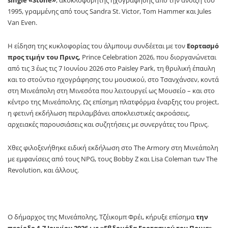
1995, γραμμένης από τους Sandra St. Victor, Tom Hammer και Jules
Van Even.
Η είδηση της κυκλοφορίας του άλμπουμ συνδέεται με τον
Εορτασμό
προς τιμήν του Πρινς,
Prince Celebration 2026, που διοργανώνεται
από τις 3 έως τις 7 Ιουνίου 2026 στο Paisley Park, τη θρυλική έπαυλη
και το στούντιο ηχογράφησης του μουσικού, στο Τσανχάνσεν, κοντά
στη Μινεάπολη στη Μινεσότα που λειτουργεί ως Μουσείο – και στο
κέντρο της Μινεάπολης. Ως επίσημη πλατφόρμα έναρξης του project,
η φετινή εκδήλωση περιλαμβάνει αποκλειστικές ακροάσεις,
αρχειακές παρουσιάσεις και συζητήσεις με συνεργάτες του Πρινς.
Χθες φιλοξενήθηκε ειδική εκδήλωση στο The Armory στη Μινεάπολη
με εμφανίσεις από τους NPG, τους Bobby Z και Lisa Coleman των The
Revolution, και άλλους.
Ο δήμαρχος της Μινεάπολης, Τζέικομπ Φρέι, κήρυξε επίσημα
την
περίοδο 1-7 Ιουνίου 2026 ως «Εβδομάδα Εορτασμού του Πρινς»