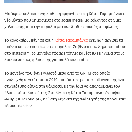
Με άκρως καλοκαιρινή διάθεση εμφανίστηκε η
Κάτια Ταραμπάνκο
σε
νέο βίντεο που δημοσίευσε στα social media, μοιράζοντας στιγμές
χαλάρωσης από την παραλία με τους διαδικτυακούς της φίλους.
Το καλοκαίρι ξεκίνησε και η
Κάτια Ταραμπάνκο
έχει ήδη αρχίσει τα
μπάνια και τις επισκέψεις σε παραλίες. Σε βίντεο που δημοσιοποίησε
στο Instagram, το μοντέλο πόζαρε τόπλες και έστειλε μήνυμα στους
διαδικτυακούς φίλους της για «καλό καλοκαίρι».
Το μοντέλο που έγινε γνωστό μέσα από το GNTM στο οποίο
αναδείχθηκε νικήτρια το 2019 μοιράστηκε με τους followers της ένα
στιγμιότυπο δίπλα στη θάλασσα, με την ίδια να απολαμβάνει τον
ήλιο μετά τη βουτιά της. Στο βίντεο η Κάτια Ταραμπάνκο έγραψε:
«Μυρίζει καλοκαίρι», ενώ στη λεζάντα της ανάρτησής της πρόσθεσε:
«Διακοπές οέο;».