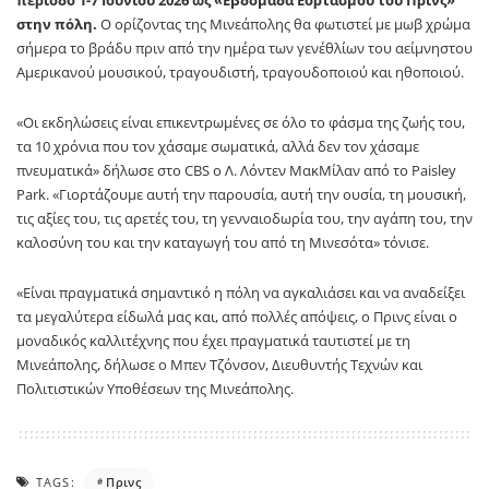
στην πόλη.
Ο ορίζοντας της Μινεάπολης θα φωτιστεί με μωβ χρώμα
σήμερα το βράδυ πριν από την ημέρα των γενέθλίων του αείμνηστου
Αμερικανού μουσικού, τραγουδιστή, τραγουδοποιού και ηθοποιού.
«Οι εκδηλώσεις είναι επικεντρωμένες σε όλο το φάσμα της ζωής του,
τα 10 χρόνια που τον χάσαμε σωματικά, αλλά δεν τον χάσαμε
πνευματικά» δήλωσε στο CBS ο Λ. Λόντεν ΜακΜίλαν από το Paisley
Park. «Γιορτάζουμε αυτή την παρουσία, αυτή την ουσία, τη μουσική,
τις αξίες του, τις αρετές του, τη γενναιοδωρία του, την αγάπη του, την
καλοσύνη του και την καταγωγή του από τη Μινεσότα» τόνισε.
«Είναι πραγματικά σημαντικό η πόλη να αγκαλιάσει και να αναδείξει
τα μεγαλύτερα είδωλά μας και, από πολλές απόψεις, ο Πρινς είναι ο
μοναδικός καλλιτέχνης που έχει πραγματικά ταυτιστεί με τη
Μινεάπολης, δήλωσε ο Μπεν Τζόνσον, Διευθυντής Τεχνών και
Πολιτιστικών Υποθέσεων της Μινεάπολης.
TAGS:
Πρινς