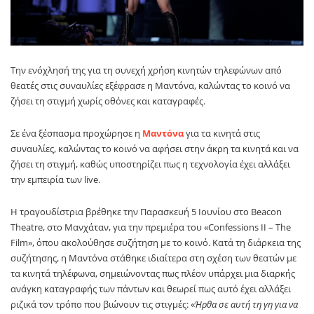
Την ενόχλησή της για τη συνεχή χρήση κινητών τηλεφώνων από
θεατές στις συναυλίες εξέφρασε η Μαντόνα, καλώντας το κοινό να
ζήσει τη στιγμή χωρίς οθόνες και καταγραφές.
Σε ένα ξέσπασμα προχώρησε η
Μαντόνα
για τα κινητά στις
συναυλίες, καλώντας το κοινό να αφήσει στην άκρη τα κινητά και να
ζήσει τη στιγμή, καθώς υποστηρίζει πως η τεχνολογία έχει αλλάξει
την εμπειρία των live.
Η τραγουδίστρια βρέθηκε την Παρασκευή 5 Ιουνίου στο Beacon
Theatre, στο Μανχάταν, για την πρεμιέρα του «Confessions II – The
Film», όπου ακολούθησε συζήτηση με το κοινό. Κατά τη διάρκεια της
συζήτησης, η Μαντόνα στάθηκε ιδιαίτερα στη σχέση των θεατών με
τα κινητά τηλέφωνα, σημειώνοντας πως πλέον υπάρχει μια διαρκής
ανάγκη καταγραφής των πάντων και θεωρεί πως αυτό έχει αλλάξει
ριζικά τον τρόπο που βιώνουν τις στιγμές: «
Ήρθα σε αυτή τη γη για να