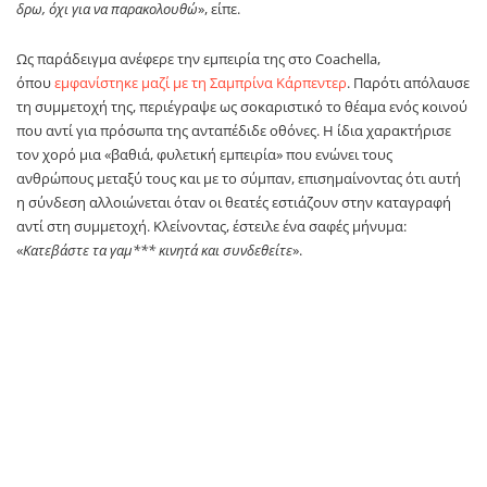
δρω, όχι για να παρακολουθώ
», είπε.
Ως παράδειγμα ανέφερε την εμπειρία της στο Coachella,
όπου
εμφανίστηκε μαζί με τη Σαμπρίνα Κάρπεντερ
. Παρότι απόλαυσε
τη συμμετοχή της, περιέγραψε ως σοκαριστικό το θέαμα ενός κοινού
που αντί για πρόσωπα της ανταπέδιδε οθόνες. Η ίδια χαρακτήρισε
τον χορό μια «βαθιά, φυλετική εμπειρία» που ενώνει τους
ανθρώπους μεταξύ τους και με το σύμπαν, επισημαίνοντας ότι αυτή
η σύνδεση αλλοιώνεται όταν οι θεατές εστιάζουν στην καταγραφή
αντί στη συμμετοχή. Κλείνοντας, έστειλε ένα σαφές μήνυμα:
«
Κατεβάστε τα γαμ*** κινητά και συνδεθείτε
».