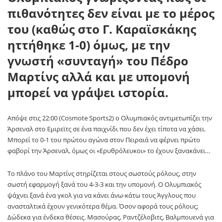
πιθανότητες δεν είναι με το μέρος
του (καθώς στο Γ. Καραϊσκάκης
ηττήθηκε 1-0) όμως, με την
γνωστή «συνταγή» του Πέδρο
Μαρτίνς αλλά και με υπομονή
μπορεί να γράψει ιστορία.
Απόψε στις 22:00 (Cosmote Sports2) ο Ολυμπιακός αντιμετωπίζει την
Άρσεναλ στο Εμιρεϊτς σε ένα παιχνίδι που δεν έχει τίποτα να χάσει.
Μπορεί το 0-1 του πρώτου αγώνα στον Πειραιά να φέρνει πρώτο
φαβορί την Άρσεναλ, όμως οι «Ερυθρόλευκοι» το έχουν ξανακάνει…
Το πλάνο του Μαρτίνς στηρίζεται στους σωστούς ρόλους, στην
σωστή εφαρμογή ξανά του 4-3-3 και την υπομονή. Ο Ολυμπιακός
ψάχνει ξανά ένα γκολ για να κάνει άνω-κάτω τους Άγγλους που
ανασταλτικά έχουν γενικότερα θέμα. Όσον αφορά τους ρόλους;
Δώδεκα για ένδεκα θέσεις. Μασούρας, Ραντζέλοβιτς, Βαλμπουενά για