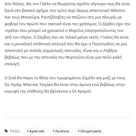
δύο θέσεις. Με τον Γάλλο να θεωρείται σχεδόν σίγουρο πως θα είναι
ξανά στο βασικό σχήμα, στο τρίτο σερί άκρως απαιτητικό 90λεπτο.
Και τους Μασούρα, Ραντζέλοβιτς να παίζουν στη μια πλευρά, με
φαβορί τον πρώτο που τακτικά είναι πιο χρήσιμος. Ο Σέρβος έχει την
«τρέλα» που μπορεί να χρειαστεί ο Μαρτίνς επιστρατεύοντας τον
από τον πάγκο. Ο Σέρβος που αν τελικά μείνει εκτός 11αδας θα είναι
και η μοναδική επιθετική επιλογή που θα έχει ο Πορτογάλος σε μια
αποστολή με πολλές σημαντικές απουσίες. Είναι και ο Λοβέρα
βεβαίως που με την απουσία του Φορτούνη είναι μια πολύ καλή
επιλογή.
Ο Σισέ θα πάρει τη θέση του τιμωρημένου Σεμέδο και μαζί με τους
Σα, Ομάρ, Μπα και Τσιμίκα θα είναι στην άμυνα ενώ βεβαίως στην
κορυφή της επίθεσης θα βρίσκεται ο Ελ Αραμπί.
TAGS:
Αρσεναλ
Λονδινο
Ολυμπιακός