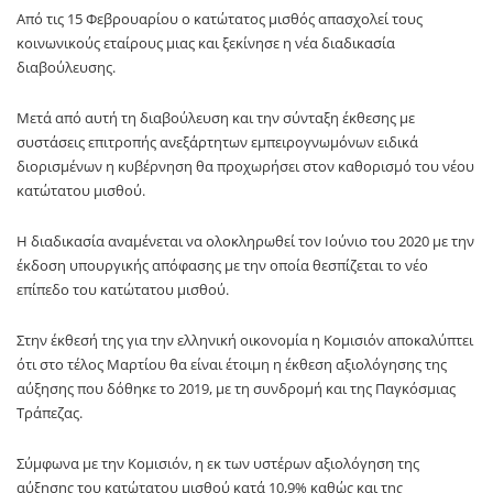
Από τις 15 Φεβρουαρίου ο κατώτατος μισθός απασχολεί τους
κοινωνικούς εταίρους μιας και ξεκίνησε η νέα διαδικασία
διαβούλευσης.
Μετά από αυτή τη διαβούλευση και την σύνταξη έκθεσης με
συστάσεις επιτροπής ανεξάρτητων εμπειρογνωμόνων ειδικά
διορισμένων η κυβέρνηση θα προχωρήσει στον καθορισμό του νέου
κατώτατου μισθού.
Η διαδικασία αναμένεται να ολοκληρωθεί τον Ιούνιο του 2020 με την
έκδοση υπουργικής απόφασης με την οποία θεσπίζεται το νέο
επίπεδο του κατώτατου μισθού.
Στην έκθεσή της για την ελληνική οικονομία η Κομισιόν αποκαλύπτει
ότι στο τέλος Μαρτίου θα είναι έτοιμη η έκθεση αξιολόγησης της
αύξησης που δόθηκε το 2019, με τη συνδρομή και της Παγκόσμιας
Τράπεζας.
Σύμφωνα με την Κομισιόν, η εκ των υστέρων αξιολόγηση της
αύξησης του κατώτατου μισθού κατά 10,9% καθώς και της