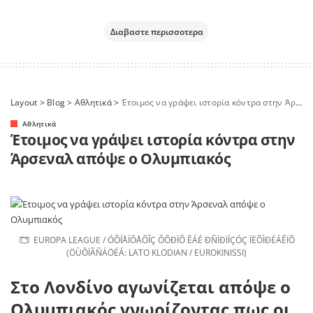
Διαβαστε περισσοτερα
Layout
>
Blog
>
Αθλητικά
>
Έτοιμος να γράψει ιστορία κόντρα στην Άρσεναλ απόψε ο Ολυμπιακός
Αθλητικά
Έτοιμος να γράψει ιστορία κόντρα στην
Άρσεναλ απόψε ο Ολυμπιακός
EUROPA LEAGUE / ÓÕÍÅÍÔÅÕÎÇ ÔÕÐÏÕ ÊÁÉ ÐÑÏÐÏÍÇÓÇ ÏËÕÌÐÉÁÊÏÕ
(ÖÙÔÏÃÑÁÖÉÁ: LATO KLODIAN / EUROKINISSI)
Στο Λονδίνο αγωνίζεται απόψε ο
Ολυμπιακός γνωρίζοντας πως οι