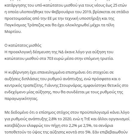
κατάργησης του υπό-κατώτατου μισθού για τους νέους έως 25 ετών
η οποία υλοποιήθηκε τον Φεβρουάριο του 2019, βρίσκεται σε στάδιο
προετοιμασίας από την ΕΕ με την τεχνική υποστήριξη και της
Παγκόσμιας Τράπεζας και θα έχει ολοκληρωθεί μέχρι τα τέλη
Μαρτίου.
Ο κατώτατος μισθός
Η προεκλογική δέσμευση της ΝΔ έκανε λόγο για αύξηση του
κατώτατου μισθού στα 703 ευρώ μέσα στην επόμενη τριετία.
Η κυβέρνηση έχει επανειλημμένα επισημάνει ότι στοχεύει σε
αυξήσεις διπλάσιες του ρυθμού ανάπτυξης, ενώ πρόσφατα και ο
κεντρικός τραπεζίτης, Γιάννης Στουρνάρας, εμφανίστηκε θετικός στο
ενδεχόμενο μίας αύξησης, που θα συνδέεται με τους ρυθμούς της
παραγωγικότητας.
Με δεδομένο ότι ο επίσημος στόχος στον προϋπολογισμό κάνει λόγο
για ρυθμούς ανάπτυξης 2,8% το 2020, ενώ η ΤτΕ και άλλοι οργανισμοί
κατεβάζουν ελαφρώς τον πήχη στο 2,2% με 2,5%, τα σενάρια
τοποθετούν το ύψος της αύξησης κοντά στο 5%. Εάν επιβεβαιωθούν