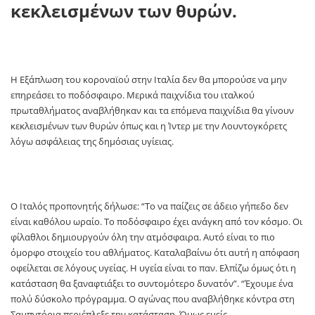
κεκλεισμένων των θυρών.
Η Εξάπλωση του κοροναϊού στην Ιταλία δεν θα μπορούσε να μην
επηρεάσει το ποδόσφαιρο. Μερικά παιχνίδια του ιταλκού
πρωταθλήματος αναβλήθηκαν και τα επόμενα παιχνίδια θα γίνουν
κεκλεισμένων των θυρών όπως και η Ίντερ με την Λουντογκόρετς
λόγω ασφάλειας της δημόσιας υγίειας.
Ο Ιταλός προπονητής δήλωσε: “Το να παίζεις σε άδειο γήπεδο δεν
είναι καθόλου ωραίο. Το ποδόσφαιρο έχει ανάγκη από τον κόσμο. Οι
φίλαθλοι δημιουργούν όλη την ατμόσφαιρα. Αυτό είναι το πιο
όμορφο στοιχείο του αθλήματος. Καταλαβαίνω ότι αυτή η απόφαση
οφείλεται σε λόγους υγείας. Η υγεία είναι το παν. Ελπίζω όμως ότι η
κατάσταση θα ξαναφτιάξει το συντομότερο δυνατόν”. “Έχουμε ένα
πολύ δύσκολο πρόγραμμα. Ο αγώνας που αναβλήθηκε κόντρα στη
Σαμπντόρια περιέπλεξε την κατάσταση. Όμως εμείς