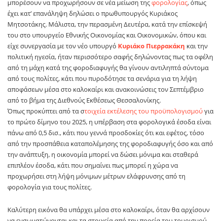
μπορέσουν να προχωρήσουν σε νέα μείωση της
φορολογίας
, όπως
έχει κατ’ επανάληψη δηλώσει ο πρωθυπουργός Κυριάκος
Μητσοτάκης. Μάλιστα, την περασμένη Δευτέρα, κατά την επίσκεψή
του στο υπουργείο Εθνικής Οικονομίας και Οικονομικών, όπου και
είχε συνεργασία με τον νέο υπουργό
Κυριάκο Πιερρακάκη
και την
πολιτική ηγεσία, ήταν περισσότερο σαφής δηλώνοντας πως τα οφέλη
από τη μάχη κατά της φοροδιαφυγής θα γίνουν αντιληπτά σύντομα
από τους πολίτες, κάτι που πυροδότησε τα σενάρια για τη λήψη
αποφάσεων μέσα στο καλοκαίρι και ανακοινώσεις τον Σεπτέμβριο
από το βήμα της Διεθνούς Εκθέσεως Θεσσαλονίκης.
Όπως προκύπτει από τα σ
τοιχεία εκτέλεσης του προϋπολογισμού
για
το πρώτο δίμηνο του 2025, η υπέρβαση στα φορολογικά έσοδα είναι
πάνω από 0,5 δισ., κάτι που γεννά προσδοκίες ότι και εφέτος, τόσο
από την προσπάθεια καταπολέμησης της φοροδιαφυγής όσο και από
την ανάπτυξη, η οικονομία μπορεί να δώσει μόνιμα και σταθερά
επιπλέον έσοδα, κάτι που σημαίνει πως μπορεί η χώρα να
προχωρήσει στη λήψη μόνιμων μέτρων ελάφρυνσης από τη
φορολογία για τους πολίτες.
Καλύτερη εικόνα θα υπάρχει μέσα στο καλοκαίρι, όταν θα αρχίσουν
να ενσωματώνονται και τα στοιχεία από την πορεία του τουρισμού.