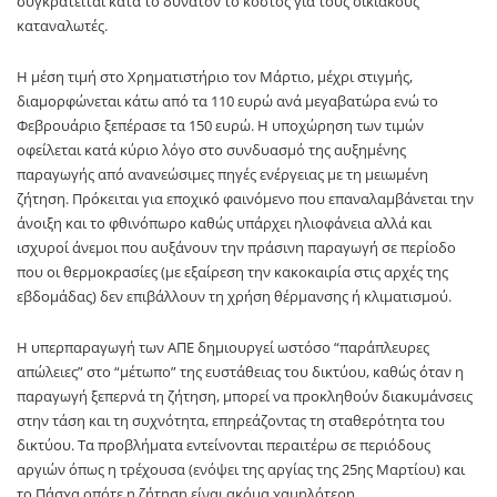
συγκρατείται κατά το δυνατόν το κόστος για τους οικιακούς
καταναλωτές.
Η μέση τιμή στο Χρηματιστήριο τον Μάρτιο, μέχρι στιγμής,
διαμορφώνεται κάτω από τα 110 ευρώ ανά μεγαβατώρα ενώ το
Φεβρουάριο ξεπέρασε τα 150 ευρώ. Η υποχώρηση των τιμών
οφείλεται κατά κύριο λόγο στο συνδυασμό της αυξημένης
παραγωγής από ανανεώσιμες πηγές ενέργειας με τη μειωμένη
ζήτηση. Πρόκειται για εποχικό φαινόμενο που επαναλαμβάνεται την
άνοιξη και το φθινόπωρο καθώς υπάρχει ηλιοφάνεια αλλά και
ισχυροί άνεμοι που αυξάνουν την πράσινη παραγωγή σε περίοδο
που οι θερμοκρασίες (με εξαίρεση την κακοκαιρία στις αρχές της
εβδομάδας) δεν επιβάλλουν τη χρήση θέρμανσης ή κλιματισμού.
Η υπερπαραγωγή των ΑΠΕ δημιουργεί ωστόσο “παράπλευρες
απώλειες” στο “μέτωπο” της ευστάθειας του δικτύου, καθώς όταν η
παραγωγή ξεπερνά τη ζήτηση, μπορεί να προκληθούν διακυμάνσεις
στην τάση και τη συχνότητα, επηρεάζοντας τη σταθερότητα του
δικτύου. Τα προβλήματα εντείνονται περαιτέρω σε περιόδους
αργιών όπως η τρέχουσα (ενόψει της αργίας της 25ης Μαρτίου) και
το Πάσχα οπότε η ζήτηση είναι ακόμα χαμηλότερη.