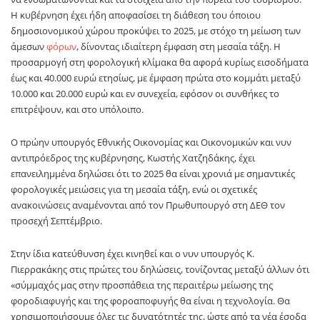
Η κυβέρνηση έχει ήδη αποφασίσει τη διάθεση του όποιου
δημοσιονομικού χώρου προκύψει το 2025, με στόχο τη μείωση των
άμεσων
φόρων
, δίνοντας ιδιαίτερη έμφαση στη μεσαία τάξη. Η
προσαρμογή στη φορολογική κλίμακα θα αφορά κυρίως εισοδήματα
έως και 40.000 ευρώ ετησίως, με έμφαση πρώτα στο κομμάτι μεταξύ
10.000 και 20.000 ευρώ και εν συνεχεία, εφόσον οι συνθήκες το
επιτρέψουν, και στο υπόλοιπο.
Ο πρώην υπουργός Εθνικής Οικονομίας και Οικονομικών και νυν
αντιπρόεδρος της κυβέρνησης, Κωστής Χατζηδάκης, έχει
επανειλημμένα δηλώσει ότι το 2025 θα είναι χρονιά με σημαντικές
φορολογικές μειώσεις για τη μεσαία τάξη, ενώ οι σχετικές
ανακοινώσεις αναμένονται από τον Πρωθυπουργό στη ΔΕΘ τον
προσεχή Σεπτέμβριο.
Στην ίδια κατεύθυνση έχει κινηθεί και ο νυν υπουργός Κ.
Πιερρακάκης στις πρώτες του δηλώσεις, τονίζοντας μεταξύ άλλων ότι
«σύμμαχός μας στην προσπάθεια της περαιτέρω μείωσης της
φοροδιαφυγής και της φοροαποφυγής θα είναι η τεχνολογία. Θα
χρησιμοποιήσουμε όλες τις δυνατότητές της, ώστε από τα νέα έσοδα