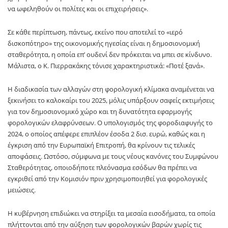
να ωφεληθούν οι πολίτες και οι επιχειρήσεις».
Σε κάθε περίπτωση, πάντως, εκείνο που αποτελεί το «ιερό
δισκοπότηρο» της οικονομικής ηγεσίας είναι η δημοσιονομική
σταθερότητα, η οποία επ’ ουδενί δεν πρόκειται να μπει σε κίνδυνο.
Μάλιστα, ο Κ. Πιερρακάκης τόνισε χαρακτηριστικά: «Ποτέ ξανά».
Η διαδικασία των αλλαγών στη φορολογική κλίμακα αναμένεται να
ξεκινήσει το καλοκαίρι του 2025, μόλις υπάρξουν σαφείς εκτιμήσεις
για τον δημοσιονομικό χώρο και τη δυνατότητα εφαρμογής
φορολογικών ελαφρύνσεων. Ο υπολογισμός της φοροδιαφυγής το
2024, ο οποίος απέφερε επιπλέον έσοδα 2 δισ. ευρώ, καθώς και η
έγκριση από την Ευρωπαϊκή Επιτροπή, θα κρίνουν τις τελικές
αποφάσεις. Ωστόσο, σύμφωνα με τους νέους κανόνες του Συμφώνου
Σταθερότητας, οποιοδήποτε πλεόνασμα εσόδων θα πρέπει να
εγκριθεί από την Κομισιόν πριν χρησιμοποιηθεί για φορολογικές
μειώσεις.
Η κυβέρνηση επιδιώκει να στηρίξει τα μεσαία εισοδήματα, τα οποία
πλήττονται από την αύξηση των φορολογικών βαρών χωρίς τις