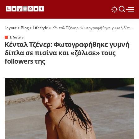
Layout
>
Blog
>
Lifestyle
>
Κένταλ Τζένερ: Φωτογραφήθηκε γυμνή δίπλα σε πισίνα και «ζάλισε» τους followers της
Lifestyle
Κένταλ Τζένερ: Φωτογραφήθηκε γυμνή
δίπλα σε πισίνα και «ζάλισε» τους
followers της