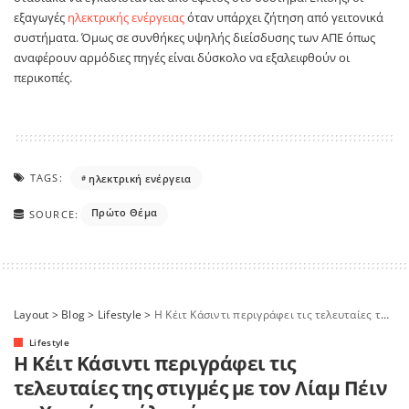
εξαγωγές
ηλεκτρικής ενέργειας
όταν υπάρχει ζήτηση από γειτονικά
συστήματα. Όμως σε συνθήκες υψηλής διείσδυσης των ΑΠΕ όπως
αναφέρουν αρμόδιες πηγές είναι δύσκολο να εξαλειφθούν οι
περικοπές.
TAGS:
ηλεκτρική ενέργεια
Πρώτο Θέμα
SOURCE:
Layout
>
Blog
>
Lifestyle
>
Η Κέιτ Κάσιντι περιγράφει τις τελευταίες της στιγμές με τον Λίαμ Πέιν – «Χορεύαμε όλη νύχτα»
Lifestyle
Η Κέιτ Κάσιντι περιγράφει τις
τελευταίες της στιγμές με τον Λίαμ Πέιν