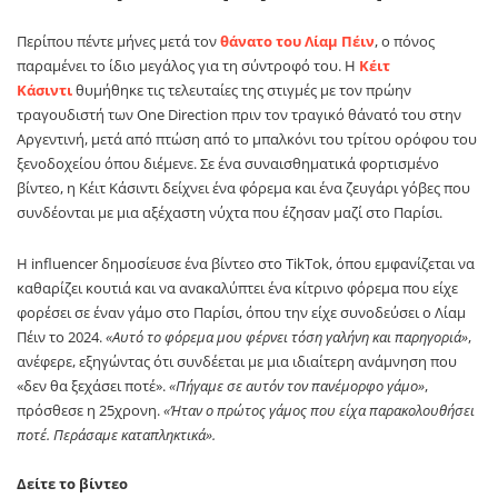
Περίπου πέντε μήνες μετά τον
θάνατο του Λίαμ Πέιν
, ο πόνος
παραμένει το ίδιο μεγάλος για τη σύντροφό του. Η
Κέιτ
Κάσιντι
θυμήθηκε τις τελευταίες της στιγμές με τον πρώην
τραγουδιστή των One Direction πριν τον τραγικό θάνατό του στην
Αργεντινή, μετά από πτώση από το μπαλκόνι του τρίτου ορόφου του
ξενοδοχείου όπου διέμενε. Σε ένα συναισθηματικά φορτισμένο
βίντεο, η Κέιτ Κάσιντι δείχνει ένα φόρεμα και ένα ζευγάρι γόβες που
συνδέονται με μια αξέχαστη νύχτα που έζησαν μαζί στο Παρίσι.
Η influencer δημοσίευσε ένα βίντεο στο TikTok, όπου εμφανίζεται να
καθαρίζει κουτιά και να ανακαλύπτει ένα κίτρινο φόρεμα που είχε
φορέσει σε έναν γάμο στο Παρίσι, όπου την είχε συνοδεύσει ο Λίαμ
Πέιν το 2024.
«Αυτό το φόρεμα μου φέρνει τόση γαλήνη και παρηγοριά»
,
ανέφερε, εξηγώντας ότι συνδέεται με μια ιδιαίτερη ανάμνηση που
«δεν θα ξεχάσει ποτέ».
«Πήγαμε σε αυτόν τον πανέμορφο γάμο»
,
πρόσθεσε η 25χρονη.
«Ήταν ο πρώτος γάμος που είχα παρακολουθήσει
ποτέ. Περάσαμε καταπληκτικά».
Δείτε το βίντεο