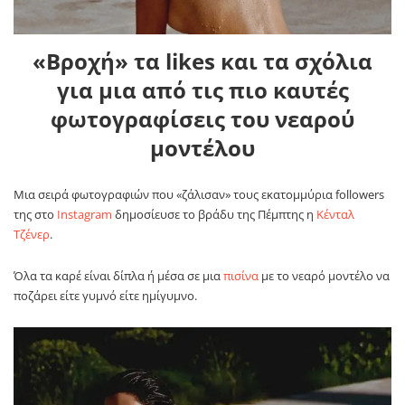
«Βροχή» τα likes και τα σχόλια
για μια από τις πιο καυτές
φωτογραφίσεις του νεαρού
μοντέλου
Μια σειρά φωτογραφιών που «ζάλισαν» τους εκατομμύρια followers
της στο
Instagram
δημοσίευσε το βράδυ της Πέμπτης η
Κένταλ
Τζένερ
.
Όλα τα καρέ είναι δίπλα ή μέσα σε μια
πισίνα
με το νεαρό μοντέλο να
ποζάρει είτε γυμνό είτε ημίγυμνο.