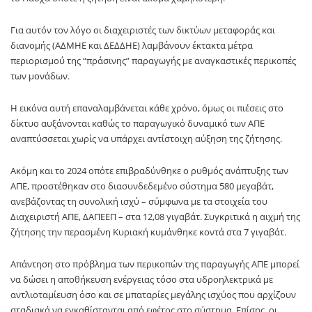
Για αυτόν τον λόγο οι διαχειριστές των δικτύων μεταφοράς και
διανομής (ΑΔΜΗΕ και ΔΕΔΔΗΕ) λαμβάνουν έκτακτα μέτρα
περιορισμού της “πράσινης” παραγωγής με αναγκαστικές περικοπές
των μονάδων.
Η εικόνα αυτή επαναλαμβάνεται κάθε χρόνο, όμως οι πιέσεις στο
δίκτυο αυξάνονται καθώς το παραγωγικό δυναμικό των ΑΠΕ
αναπτύσσεται χωρίς να υπάρχει αντίστοιχη αύξηση της ζήτησης.
Ακόμη και το 2024 οπότε επιβραδύνθηκε ο ρυθμός ανάπτυξης των
ΑΠΕ, προστέθηκαν στο διασυνδεδεμένο σύστημα 580 μεγαβάτ,
ανεβάζοντας τη συνολική ισχύ – σύμφωνα με τα στοιχεία του
Διαχειριστή ΑΠΕ, ΔΑΠΕΕΠ – στα 12,08 γιγαβάτ. Συγκριτικά η αιχμή της
ζήτησης την περασμένη Κυριακή κυμάνθηκε κοντά στα 7 γιγαβάτ.
Απάντηση στο πρόβλημα των περικοπών της παραγωγής ΑΠΕ μπορεί
να δώσει η αποθήκευση ενέργειας τόσο στα υδροηλεκτρικά με
αντλιοταμίευση όσο και σε μπαταρίες μεγάλης ισχύος που αρχίζουν
σταδιακά να εγκαθίστανται από εφέτος στο σύστημα. Επίσης, οι