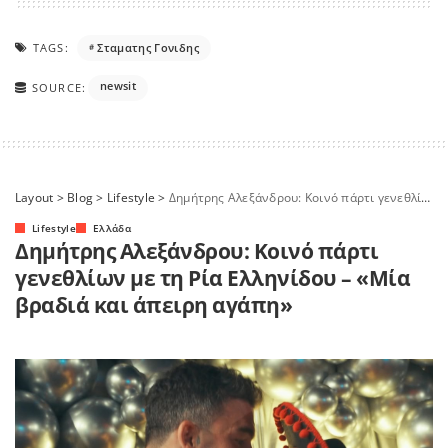
TAGS:
Σταματης Γονιδης
newsit
SOURCE:
Layout
>
Blog
>
Lifestyle
>
Δημήτρης Αλεξάνδρου: Κοινό πάρτι γενεθλίων με τη Ρία Ελληνίδου – «Μία βραδιά και άπειρη αγάπη»
Lifestyle
Ελλάδα
Δημήτρης Αλεξάνδρου: Κοινό πάρτι
γενεθλίων με τη Ρία Ελληνίδου – «Μία
βραδιά και άπειρη αγάπη»