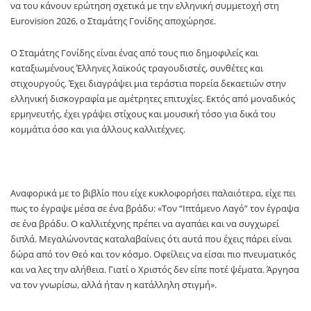
να του κάνουν ερώτηση σχετικά με την ελληνική συμμετοχή στη
Eurovision 2026, ο Σταμάτης Γονίδης αποχώρησε.
Ο Σταμάτης Γονίδης είναι ένας από τους πιο δημοφιλείς και
καταξιωμένους Έλληνες λαϊκούς τραγουδιστές, συνθέτες και
στιχουργούς. Έχει διαγράψει μια τεράστια πορεία δεκαετιών στην
ελληνική δισκογραφία με αμέτρητες επιτυχίες. Εκτός από μοναδικός
ερμηνευτής, έχει γράψει στίχους και μουσική τόσο για δικά του
κομμάτια όσο και για άλλους καλλιτέχνες.
Αναφορικά με το βιβλίο που είχε κυκλοφορήσει παλαιότερα, είχε πει
πως το έγραψε μέσα σε ένα βράδυ: «Τον “Ιπτάμενο Λαγό” τον έγραψα
σε ένα βράδυ. Ο καλλιτέχνης πρέπει να αγαπάει και να συγχωρεί
διπλά. Μεγαλώνοντας καταλαβαίνεις ότι αυτά που έχεις πάρει είναι
δώρα από τον Θεό και τον κόσμο. Οφείλεις να είσαι πιο πνευματικός
και να λες την αλήθεια. Γιατί ο Χριστός δεν είπε ποτέ ψέματα. Άργησα
να τον γνωρίσω, αλλά ήταν η κατάλληλη στιγμή».