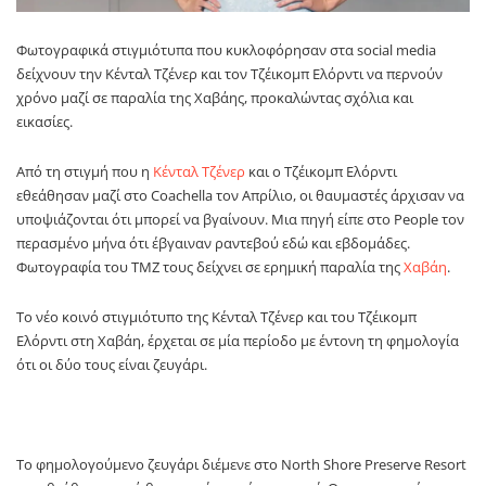
Φωτογραφικά στιγμιότυπα που κυκλοφόρησαν στα social media
δείχνουν την Κένταλ Τζένερ και τον Τζέικομπ Ελόρντι να περνούν
χρόνο μαζί σε παραλία της Χαβάης, προκαλώντας σχόλια και
εικασίες.
Από τη στιγμή που η
Κένταλ Τζένερ
και ο Τζέικομπ Ελόρντι
εθεάθησαν μαζί στο Coachella τον Απρίλιο, οι θαυμαστές άρχισαν να
υποψιάζονται ότι μπορεί να βγαίνουν. Μια πηγή είπε στο People τον
περασμένο μήνα ότι έβγαιναν ραντεβού εδώ και εβδομάδες.
Φωτογραφία του TMZ τους δείχνει σε ερημική παραλία της
Χαβάη
.
Το νέο κοινό στιγμιότυπο της Κένταλ Τζένερ και του Τζέικομπ
Ελόρντι στη Χαβάη, έρχεται σε μία περίοδο με έντονη τη φημολογία
ότι οι δύο τους είναι ζευγάρι.
Το φημολογούμενο ζευγάρι διέμενε στο North Shore Preserve Resort