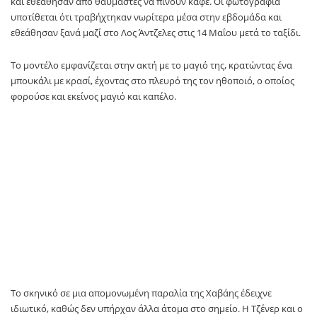
και εθεάθησαν από θαυμαστές να πίνουν καφέ. Οι φωτογραφία
υποτίθεται ότι τραβήχτηκαν νωρίτερα μέσα στην εβδομάδα και
εθεάθησαν ξανά μαζί στο Λος Άντζελες στις 14 Μαΐου μετά το ταξίδι.
Το μοντέλο εμφανίζεται στην ακτή με το μαγιό της, κρατώντας ένα
μπουκάλι με κρασί, έχοντας στο πλευρό της τον ηθοποιό, ο οποίος
φορούσε και εκείνος μαγιό και καπέλο.
Το σκηνικό σε μια απομονωμένη παραλία της Χαβάης έδειχνε
ιδιωτικό, καθώς δεν υπήρχαν άλλα άτομα στο σημείο. Η Τζένερ και ο