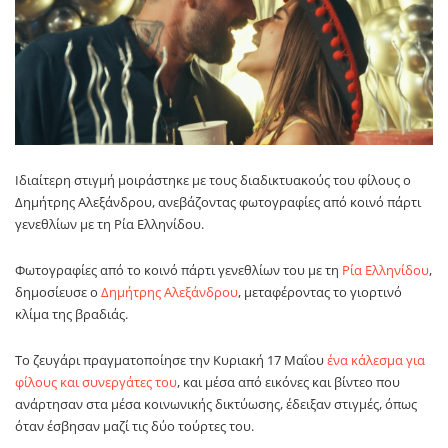
Ιδιαίτερη στιγμή μοιράστηκε με τους διαδικτυακούς του φίλους ο
Δημήτρης Αλεξάνδρου, ανεβάζοντας φωτογραφίες από κοινό πάρτι
γενεθλίων με τη Ρία Ελληνίδου.
Φωτογραφίες από το κοινό πάρτι γενεθλίων του με τη
Ρία Ελληνίδου
,
δημοσίευσε ο
Δημήτρης Αλεξάνδρου
, μεταφέροντας το γιορτινό
κλίμα της βραδιάς.
Το ζευγάρι πραγματοποίησε την Κυριακή 17 Μαΐου
ένα κάλεσμα για
φίλους και συνεργάτες του
, και μέσα από εικόνες και βίντεο που
ανάρτησαν στα μέσα κοινωνικής δικτύωσης, έδειξαν στιγμές, όπως
όταν έσβησαν μαζί τις δύο τούρτες του.