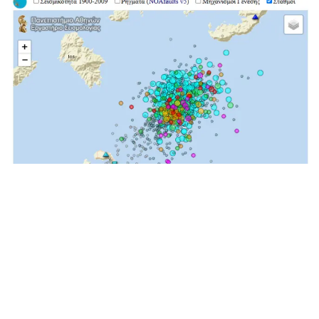
Απόσπασμα από τον διαδραστικό χάρτη κατανομής σεισμών στη
ζώνη Σαντορίνης-Αμοργού, οι οποίοι προέκυψαν από την
καθημερινή ανάλυση της σεισμικότητας από το ΕΣ-ΕΚΠΑ
Τον Ιούνιο του 2024 άρχισε να εμφανίζεται μικροσεισμική
δραστηριότητα εντός της Καλδέρας της Σαντορίνης, με μικρές