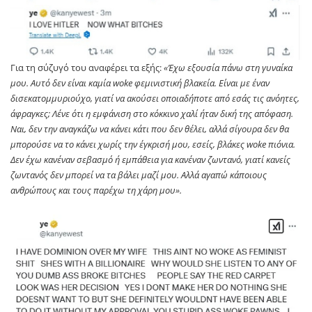
Για τη σύζυγό του αναφέρει τα εξής:
«Έχω εξουσία πάνω στη γυναίκα
μου. Αυτό δεν είναι καμία woke φεμινιστική βλακεία. Είναι με έναν
δισεκατομμυριούχο, γιατί να ακούσει οποιαδήποτε από εσάς τις ανόητες,
άφραγκες; Λένε ότι η εμφάνιση στο κόκκινο χαλί ήταν δική της απόφαση.
Ναι, δεν την αναγκάζω να κάνει κάτι που δεν θέλει, αλλά σίγουρα δεν θα
μπορούσε να το κάνει χωρίς την έγκρισή μου, εσείς, βλάκες woke πιόνια.
Δεν έχω κανέναν σεβασμό ή εμπάθεια για κανέναν ζωντανό, γιατί κανείς
ζωντανός δεν μπορεί να τα βάλει μαζί μου. Αλλά αγαπώ κάποιους
ανθρώπους και τους παρέχω τη χάρη μου».