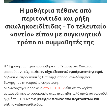
Η μαθήτρια πέθανε από
περιτονίτιδα και ρήξη
σκωληκοειδίτιδας – Το τελευταίο
«αντίο» είπαν με συγκινητικό
τρόπο οι συμμαθητές της
Η 13χρονη μαθήτρια που έσβησε την Τετάρτη στα Χανιά θα
μπορούσε να είχε σωθεί
αν είχε εξεταστεί εγκαίρως από γιατρό
,
δήλωσε ο ιατροδικαστής Αντώνης Παπαδομανωλάκης που
διενήργησε τη νεκροψία-νεκροτομή.
Μιλώντας την Παρασκευή
στο ΚΡΗΤΗ TV
είπε ότι το κορίτσι
μεταφέρθηκε στο νοσοκομείο όταν ήταν ήδη πολύ αργά για να σωθεί
η ζωή του. H 13χρονη μαθήτρια
πέθανε από περιτονίτιδα και
ρήξη σκωληκοειδίτιδας
.