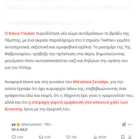
rant
https://t.co/qpn1t3g0eA
pic.twitter.com/MlWhhiapwL
— Page Six (@PageSix)
February 7, 2025
Ο
Κάνιε Γουέστ
πυροδότησε νέο κύμα αντιδράσεων το βράδυ της
Πέμπτης, με ένα ακραίο παραλήρημα στο X (πρώην Twitter» γεμάτο
αντισημιτικά, σεξιστικά και ομοφοβικά σχόλια. Το μεσημέρι της 7ης
Φεβρουαρίου, τράβηξε την πρόκληση στα άκρα, δημοσιεύοντας
μηνύματα όπου αυτοαποκαλείται ναζί και δηλώνει την αγάπη του
για τον Χίτλερ.
Αναφορά έκανε και στη γυναίκα του
Μπιάνκα Σενσόρι
, για την
οποία έγραψε ότι έχει κυριαρχία πάνω της, επιβεβαιώνοντας όσα
γράφονται εδώ και καιρό, ότι η 30χρονη έχει γίνει η «μαριονέτα» του,
αλλά και ότι
η επίμαχη γυμνή εμφάνιση στο κόκκινο χαλί των
Grammy
, έγινε με την έγκρισή του.