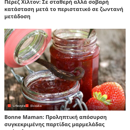
Πέρεζ Χίλτον: Σε σταθερή αλλά σοβαρή
κατάσταση μετά το περιστατικό σε ζωντανή
μετάδοση
Lifestyle
Ελλάδα
Bonne Maman: Προληπτική απόσυρση
συγκεκριμένης παρτίδας μαρμελάδας