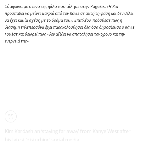
Σύμφωνα με στενό της φίλο που μίλησε στην PageSix:
«Η Κιμ
προσπαθεί να μείνει μακριά από τον Κάνιε σε αυτή τη φάση και δεν θέλει
να έχει καμία σχέση με το δράμα του». Επιπλέον, πρόσθεσε πως η
διάσημη τηλεπερσόνα έχει παρακολουθήσει όλα όσα δημοσίευσε ο Κάνιε
Γουέστ και θεωρεί πως «δεν αξίζει να σπαταλήσει τον χρόνο και την
ενέργειά της».
Kim Kardashian ‘staying far away’ from Kanye West after
his latest ‘disturbing’ social media