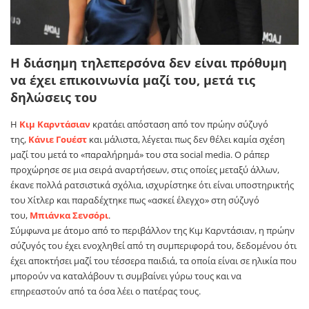
Η διάσημη τηλεπερσόνα δεν είναι πρόθυμη
να έχει επικοινωνία μαζί του, μετά τις
δηλώσεις του
H
Κιμ Καρντάσιαν
κρατάει απόσταση από τον πρώην σύζυγό
της,
Κάνιε Γουέστ
και μάλιστα, λέγεται πως δεν θέλει καμία σχέση
μαζί του μετά το «παραλήρημά» του στα social media. Ο ράπερ
προχώρησε σε μια σειρά αναρτήσεων, στις οποίες μεταξύ άλλων,
έκανε πολλά ρατσιστικά σχόλια, ισχυρίστηκε ότι είναι υποστηρικτής
του Χίτλερ και παραδέχτηκε πως «ασκεί έλεγχο» στη σύζυγό
του,
Μπιάνκα Σενσόρι
.
Σύμφωνα με άτομο από το περιβάλλον της Κιμ Καρντάσιαν, η πρώην
σύζυγός του έχει ενοχληθεί από τη συμπεριφορά του, δεδομένου ότι
έχει αποκτήσει μαζί του τέσσερα παιδιά, τα οποία είναι σε ηλικία που
μπορούν να καταλάβουν τι συμβαίνει γύρω τους και να
επηρεαστούν από τα όσα λέει ο πατέρας τους.