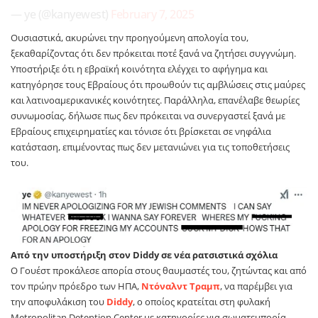
— ye (@kanyewest)
February 7, 2025
Ουσιαστικά, ακυρώνει την προηγούμενη απολογία του,
ξεκαθαρίζοντας ότι δεν πρόκειται ποτέ ξανά να ζητήσει συγγνώμη.
Υποστήριξε ότι η εβραϊκή κοινότητα ελέγχει το αφήγημα και
κατηγόρησε τους Εβραίους ότι προωθούν τις αμβλώσεις στις μαύρες
και λατινοαμερικανικές κοινότητες. Παράλληλα, επανέλαβε θεωρίες
συνωμοσίας, δήλωσε πως δεν πρόκειται να συνεργαστεί ξανά με
Εβραίους επιχειρηματίες και τόνισε ότι βρίσκεται σε νηφάλια
κατάσταση, επιμένοντας πως δεν μετανιώνει για τις τοποθετήσεις
του.
Από την υποστήριξη στον Diddy σε νέα ρατσιστικά σχόλια
O Γουέστ προκάλεσε απορία στους θαυμαστές του, ζητώντας και από
τον πρώην πρόεδρο των ΗΠΑ,
Ντόναλντ Τραμπ
, να παρέμβει για
την αποφυλάκιση του
Diddy
, ο οποίος κρατείται στη φυλακή
Metropolitan Detention Center με κατηγορίες για σωματεμπορία,