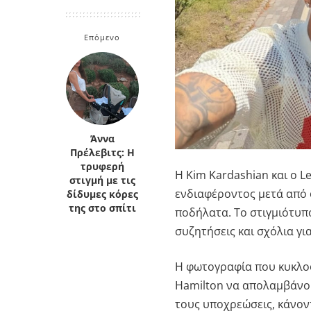
Κρήτη
Πελοπόννησος
Κυκλάδες
Επόμενο
Πελοπόννησος
Άννα
Πρέλεβιτς: Η
τρυφερή
Η
Kim Kardashian
και ο
L
στιγμή με τις
ενδιαφέροντος μετά από 
δίδυμες κόρες
της στο σπίτι
ποδήλατα. Το στιγμιότυπ
συζητήσεις και σχόλια γι
Η φωτογραφία που κυκλοφ
Hamilton να απολαμβάνου
τους υποχρεώσεις, κάνον