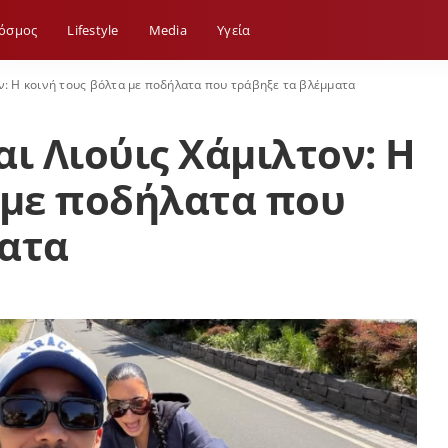
όσμος
Lifestyle
Media
Yγεία
ον: Η κοινή τους βόλτα με ποδήλατα που τράβηξε τα βλέμματα
ι Λιούις Χάμιλτον: Η
 με ποδήλατα που
ματα