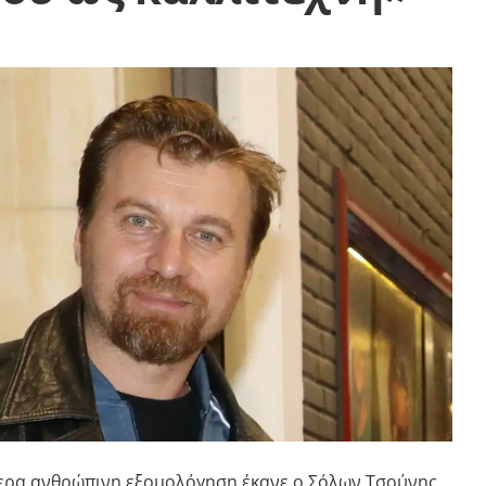
τερα ανθρώπινη εξομολόγηση έκανε ο
Σόλων Τσούνης
,