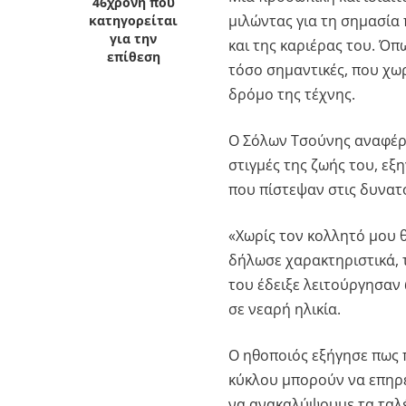
46χρονη που
μιλώντας για τη σημασία 
κατηγορείται
για την
και της καριέρας του. Όπ
επίθεση
τόσο σημαντικές, που χωρ
δρόμο της τέχνης.
Ο Σόλων Τσούνης αναφέρθ
στιγμές της ζωής του, ε
που πίστεψαν στις δυνατό
«Χωρίς τον κολλητό μου 
δήλωσε χαρακτηριστικά, 
του έδειξε λειτούργησαν 
σε νεαρή ηλικία.
Ο ηθοποιός εξήγησε πως 
κύκλου μπορούν να επηρε
να ανακαλύψουμε τα ταλέν