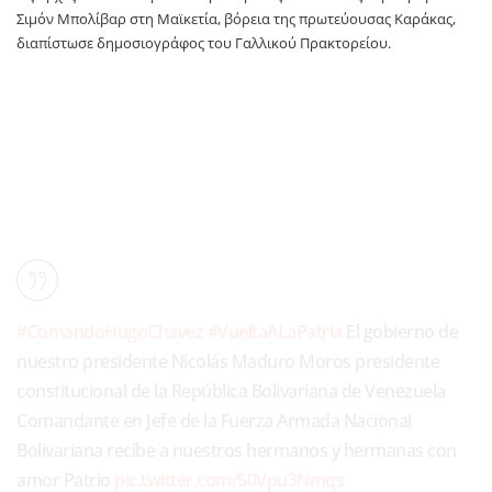
Σιμόν Μπολίβαρ στη Μαϊκετία, βόρεια της πρωτεύουσας Καράκας,
διαπίστωσε δημοσιογράφος του Γαλλικού Πρακτορείου.
#ComandoHugoChavez
#VueltaALaPatria
El gobierno de
nuestro presidente Nicolás Maduro Moros presidente
constitucional de la República Bolivariana de Venezuela
Comandante en Jefe de la Fuerza Armada Nacional
Bolivariana recibe a nuestros hermanos y hermanas con
amor Patrio
pic.twitter.com/50Vpu3Nmqs