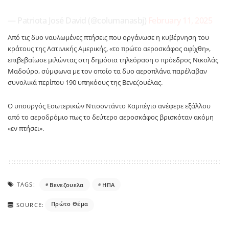
— Patriota José David (@columanasbj)
February 11, 2025
Από τις δυο ναυλωμένες πτήσεις που οργάνωσε η κυβέρνηση του
κράτους της Λατινικής Αμερικής, «το πρώτο αεροσκάφος αφίχθη»,
επιβεβαίωσε μιλώντας στη δημόσια τηλεόραση ο πρόεδρος Νικολάς
Μαδούρο, σύμφωνα με τον οποίο τα δυο αεροπλάνα παρέλαβαν
συνολικά περίπου 190 υπηκόους της Βενεζουέλας.
Ο υπουργός Εσωτερικών Ντιοσντάντο Καμπέγιο ανέφερε εξάλλου
από το αεροδρόμιο πως το δεύτερο αεροσκάφος βρισκόταν ακόμη
«εν πτήσει».
TAGS:
Βενεζουελα
ΗΠΑ
Πρώτο Θέμα
SOURCE: