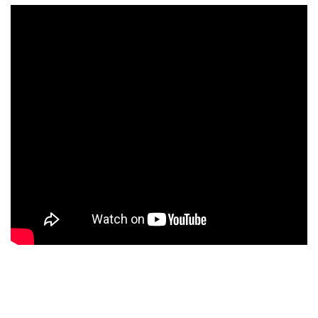
Το ενδεχόμενο να διεξάγεται ευρύτερη έρευνα για συγκεκριμένα
ύποπτα πρόσωπα που βρίσκονται στο νησί δεν αποκλείεται, ενώ