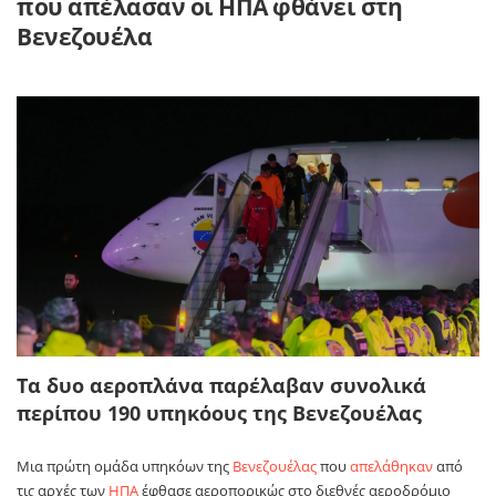
που απέλασαν οι ΗΠΑ φθάνει στη
Βενεζουέλα
Tα δυο αεροπλάνα παρέλαβαν συνολικά
περίπου 190 υπηκόους της Βενεζουέλας
Μια πρώτη ομάδα υπηκόων της
Βενεζουέλας
που
απελάθηκαν
από
τις αρχές των
ΗΠΑ
έφθασε αεροπορικώς στο διεθνές αεροδρόμιο