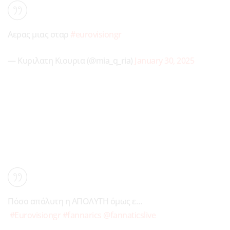
Αερας μιας σταρ
#eurovisiongr
— Κυριλατη Κιουρια (@mia_q_ria)
January 30, 2025
Πόσο απόλυτη η ΑΠΟΛΥΤΗ όμως ε…
#Eurovisiongr
#fannarics
@fannaticslive