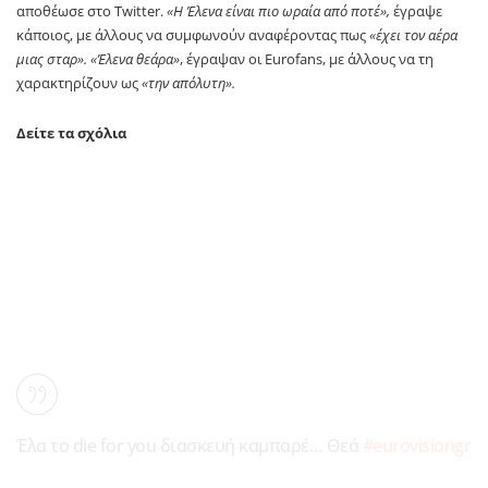
αποθέωσε στο Twitter.
«Η Έλενα είναι πιο ωραία από ποτέ»,
έγραψε
κάποιος, με άλλους να συμφωνούν αναφέροντας πως
«έχει τον αέρα
μιας σταρ». «Έλενα θεάρα»
, έγραψαν οι Eurofans, με άλλους να τη
χαρακτηρίζουν ως
«την απόλυτη».
Δείτε τα σχόλια
Έλα το die for you διασκευή καμπαρέ… Θεά
#eurovisiongr