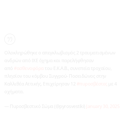
Ολοκληρώθηκε ο απεγκλωβισμός 2 τραυματισμένων
ανδρών από ΙΧΕ όχημα και παρελήφθησαν
από
#ασθενοφόρα
του Ε.Κ.Α.Β., συνεπεία τροχαίου,
πλησίον του κόμβου Συγγρού- Ποσειδώνος στην
Καλλιθέα Αττικής. Επιχείρησαν 12
#πυροσβέστες
με 4
οχήματα.
— Πυροσβεστικό Σώμα (@pyrosvestiki)
January 30, 2025