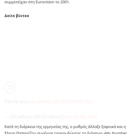
συμμετείχαν στη Eurovision το 2001.
Δείτε βίντεο
Die for you
pic.twitter.com/EbTHmMcdpv
— ESCvideos (@ESCvideos)
January 30, 2025
Κατά τη διάρκεια της ερμηνείας της, ο ρυθμός άλλαξε ξαφνικά και η
Έλενα Παπαρίζου συνέχισε τραγουδώντας το διάσημο «My Number