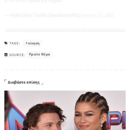
5′-10′ στην έξοδο για Λαμία.
— Attiki Odos Traffic (@aodostraffic)
January 31, 2025
TAGS:
κίνηση
Πρώτο Θέμα
SOURCE:
Διαβάστε επίσης