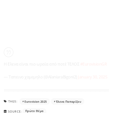
H Ελενα είναι πιο ωραία από ποτέ ΤΕΛΟΣ
#EurovisionGR
— Ταπεινο χαμεμηλο (@AlaniaraBigoni2)
January 30, 2025
TAGS:
Eurovision 2025
Έλενα Παπαρίζου
Πρώτο Θέμα
SOURCE: