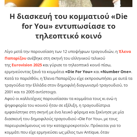
Η διασκευή του κομματιού «Die
for You» εντυπωσίασε το
τηλεοπτικό κοινό
Λίγο μετά την παρουσίαση των 12 υποψήφιων τραγουδιών, η
Έλενα
Παπαρίζου
ανέβηκε στη σκηνή του ελληνικού τελικού
της
Eurovision 2025
και γύρισε το τηλεοπτικό κοινό πίσω,
ερμηνεύοντας ξανά τα κομμάτια
«Die For You»
και
«Number One»
.
Κατά το παρελθόν, η Έλενα Παπαρίζου είχε εκπροσωπήσει με αυτά τα
τραγούδια την Ελλάδα στον δημοφιλή διαγωνισμό τραγουδιού, το
2001 και το 2005 αντίστοιχα.
Αφού οι καλλιτέχνες παρουσίασαν τα κομμάτια τους κι ενώ η
ψηφοφορία του κοινού ήταν σε εξέλιξη, η τραγουδίστρια
εμφανίστηκε στη σκηνή με ένα λευκό φόρεμα και ξεκίνησε με μία
διασκευή του δημοφιλούς τραγουδιού «Die For You», με τους
παρευρισκόμενους να την καταχειροκροτούν. Πρόκειται για το
κομμάτι που είχε ερμηνεύσει ως μέλος των Antique, όταν