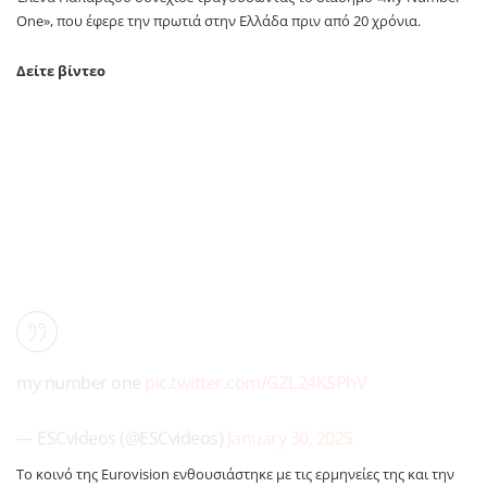
One», που έφερε την πρωτιά στην Ελλάδα πριν από 20 χρόνια.
Δείτε βίντεο
my number one
pic.twitter.com/GZL24KSPhV
— ESCvideos (@ESCvideos)
January 30, 2025
Το κοινό της Eurovision ενθουσιάστηκε με τις ερμηνείες της και την