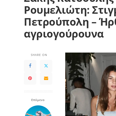
Ρουμελιώτη: Στιγ
Πετρούπολη – Ήρ
αγριογούρουνα
SHARE ON
Επόμενο