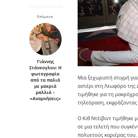
Κρήτη
Πελοπόννησος
Κυκλάδες
Επόμενο
Πελοπόννησος
Γιάννης
Στάνκογλου: Η
φωτογραφία
Μια ξεχωριστή στιγμή για
από τα παλιά
αστέρι στη Λεωφόρο της 
με μακριά
μαλλιά –
τιμήθηκε για τη μακρόχρ
«Αναμνήσεις»
τηλεόραση, εκφράζοντας τ
Ο Κιθ Ντέιβιντ τιμήθηκε 
σε μια τελετή που συγκέν
πολυετούς καριέρας του.