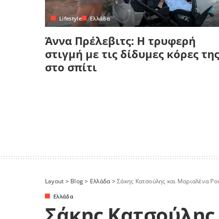
Lifestyle
Ελλάδα
Άννα Πρέλεβιτς: Η τρυφερή
στιγμή με τις δίδυμες κόρες τη
στο σπίτι
Layout
>
Blog
>
Ελλάδα
>
Σάκης Κατσούλης και Μαριαλένα Ρουμελι
Ελλάδα
Σάκης Κατσούλης