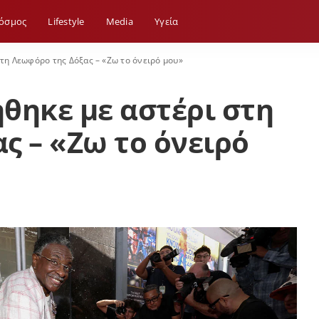
όσμος
Lifestyle
Media
Yγεία
στη Λεωφόρο της Δόξας – «Ζω το όνειρό μου»
ήθηκε με αστέρι στη
ς – «Ζω το όνειρό