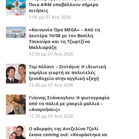
Ποια ΑΦΜ υποβάλλουν σήμερα
αιτήσεις
1:00 μμ
07 Αυγ 2026
«Κοινωνία Ώρα MEGA» – Από τη
Δευτέρα 10/08 με τον Βασίλη
Τσεκούρα και τη Τζωρτζίνα
Μαλλιαρόζη
12:50 μμ
07 Αυγ 2026
Τομ Χόλαντ – Ζεντάγια: Η ιδιωτική
γαμήλια γιορτή σε πολυτελές
ξενοδοχείο στην αγγλική εξοχή
12:45 μμ
07 Αυγ 2026
Γιάννης Στάνκογλου: Η φωτογραφία
από τα παλιά με μακριά μαλλιά –
«Αναμνήσεις»
12:30 μμ
07 Αυγ 2026
Ο αδερφός της Αντζελίνα Τζολί
έκανε coming out: «Κουράστηκα να