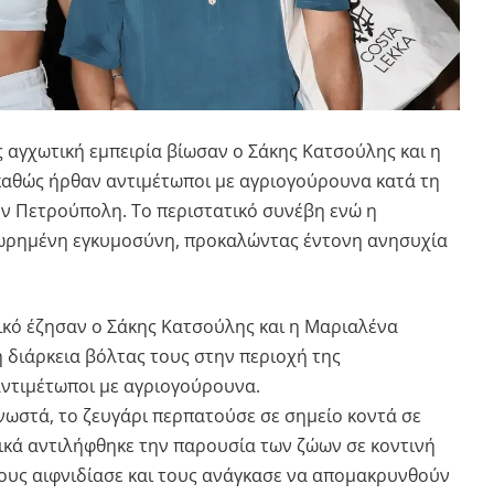
 αγχωτική εμπειρία βίωσαν ο Σάκης Κατσούλης και η
αθώς ήρθαν αντιμέτωποι με αγριογούρουνα κατά τη
ην Πετρούπολη. Το περιστατικό συνέβη ενώ η
ωρημένη εγκυμοσύνη, προκαλώντας έντονη ανησυχία
κό έζησαν ο Σάκης Κατσούλης και η Μαριαλένα
 διάρκεια βόλτας τους στην περιοχή της
ντιμέτωποι με αγριογούρουνα.
νωστά, το ζευγάρι περπατούσε σε σημείο κοντά σε
ικά αντιλήφθηκε την παρουσία των ζώων σε κοντινή
ους αιφνιδίασε και τους ανάγκασε να απομακρυνθούν