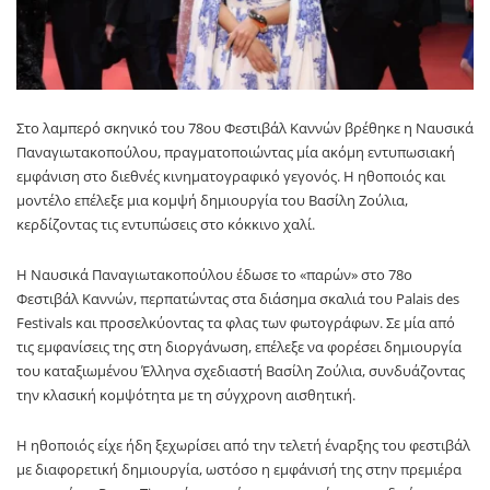
Στο λαμπερό σκηνικό του 78ου Φεστιβάλ Καννών βρέθηκε η Ναυσικά
Παναγιωτακοπούλου, πραγματοποιώντας μία ακόμη εντυπωσιακή
εμφάνιση στο διεθνές κινηματογραφικό γεγονός. Η ηθοποιός και
μοντέλο επέλεξε μια κομψή δημιουργία του Βασίλη Ζούλια,
κερδίζοντας τις εντυπώσεις στο κόκκινο χαλί.
Η Ναυσικά Παναγιωτακοπούλου έδωσε το «παρών» στο 78ο
Φεστιβάλ Καννών, περπατώντας στα διάσημα σκαλιά του Palais des
Festivals και προσελκύοντας τα φλας των φωτογράφων. Σε μία από
τις εμφανίσεις της στη διοργάνωση, επέλεξε να φορέσει δημιουργία
του καταξιωμένου Έλληνα σχεδιαστή Βασίλη Ζούλια, συνδυάζοντας
την κλασική κομψότητα με τη σύγχρονη αισθητική.
Η ηθοποιός είχε ήδη ξεχωρίσει από την τελετή έναρξης του φεστιβάλ
με διαφορετική δημιουργία, ωστόσο η εμφάνισή της στην πρεμιέρα