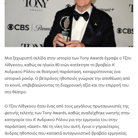
Μια ξεχωριστή σελίδα στην ιστορία των Tony Awards έγραψε ο Τζον
Λίθγκοου, καθώς σε ηλικία 80 ετών κατέκτησε το βραβείο Α’
Ανδρικού Ρόλου σε θεατρική παράσταση, καταρρίπτοντας ένα
ιστορικό ρεκόρ. Ο βετεράνος ηθοποιός γνώρισε την αποθέωση από
το κοινό, επιβεβαιώνοντας τη διαχρονική αξία και την επιρροή του
στο θέατρο.
Ο Τζον Λίθγκοου ήταν ένας από τους μεγάλους πρωταγωνιστές της
φετινής τελετής των Tony Awards, καθώς αναδείχθηκε νικητής στην
κατηγορία του Α’ Ανδρικού Ρόλου για την ερμηνεία του στην
παράσταση «Giant». Με τη νίκη του αυτή, έγινε ο γηραιότερος
άνδρας ηθοποιός που κατακτά ανταγωνιστικό βραβείο ερμηνείας