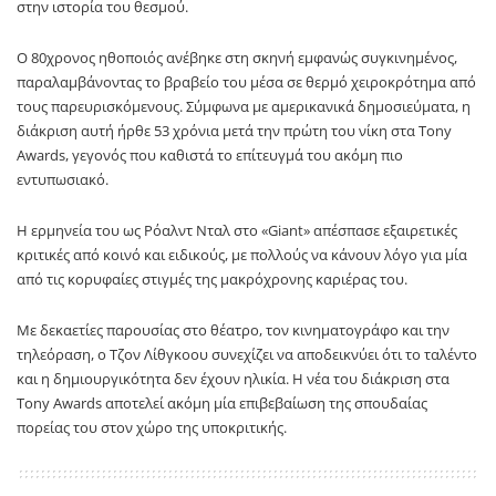
στην ιστορία του θεσμού.
Ο 80χρονος ηθοποιός ανέβηκε στη σκηνή εμφανώς συγκινημένος,
παραλαμβάνοντας το βραβείο του μέσα σε θερμό χειροκρότημα από
τους παρευρισκόμενους. Σύμφωνα με αμερικανικά δημοσιεύματα, η
διάκριση αυτή ήρθε 53 χρόνια μετά την πρώτη του νίκη στα Tony
Awards, γεγονός που καθιστά το επίτευγμά του ακόμη πιο
εντυπωσιακό.
Η ερμηνεία του ως Ρόαλντ Νταλ στο «Giant» απέσπασε εξαιρετικές
κριτικές από κοινό και ειδικούς, με πολλούς να κάνουν λόγο για μία
από τις κορυφαίες στιγμές της μακρόχρονης καριέρας του.
Με δεκαετίες παρουσίας στο θέατρο, τον κινηματογράφο και την
τηλεόραση, ο Τζον Λίθγκοου συνεχίζει να αποδεικνύει ότι το ταλέντο
και η δημιουργικότητα δεν έχουν ηλικία. Η νέα του διάκριση στα
Tony Awards αποτελεί ακόμη μία επιβεβαίωση της σπουδαίας
πορείας του στον χώρο της υποκριτικής.