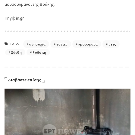
μουσουλμάνοι της Θράκης.
Πηγή: in.gr
TAGS:
ανησυχία
εστίες
κρουσματα
νέες
Ξάνθη
Ροδόπη
Διαβάστε επίσης