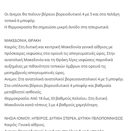
Οι άνεμοι θα πνέουν βόρειοι βορειοδυτικοί 4 με 5 και στα πελάγη
τοπικά 6 μποφόρ.
Η θερμοκρασία θα σημειώσει μικρή άνοδο στα ηπειρωτικά.
ΜΑΚΕΔΟΝΙΑ, ΘΡΑΚΗ
Καιρός: Στη δυτική και κεντρική Μακεδονία γενικά αίθριος με
πρόσκαιρες νεφώσεις στα ορεινά τις απογευματινές ώρες. Στην
ανατολική Μακεδονία και τη Θράκη λίγες νεφώσεις παροδικά
αυξημένες με πιθανότητα τοπικών όμβρων στα ορεινά τις
μεσημβρινές-απογευματινές ώρες.
Ανεμοι: Στα ανατολικά ανατολικοί βορειοανατολικοί 4 με 5 μποφόρ.
Στα υπόλοιπα βόρειοι βορειοδυτικοί 4 μποφόρ και βαθμιαία
μεταβλητοί ασθενείς.
Θερμοκρασία: Από 18 έως 33 βαθμούς Κελσίου. Στη δυτική
Μακεδονία κατά τόπους 3 με 4 βαθμούς χαμηλότερη.
ΝΗΣΙΑ ΙΟΝΙΟΥ, ΗΠΕΙΡΟΣ, ΔΥΤΙΚΗ ΣΤΕΡΕΑ, ΔΥΤΙΚΗ ΠΕΛΟΠΟΝΝΗΣΟΣ
Καιρός: Γενικά αίθριος.
Ανεμοι: Βορειοδυτικοί 4 με 5 και στο Ιόνιο 5 με 6 μποφόρ.