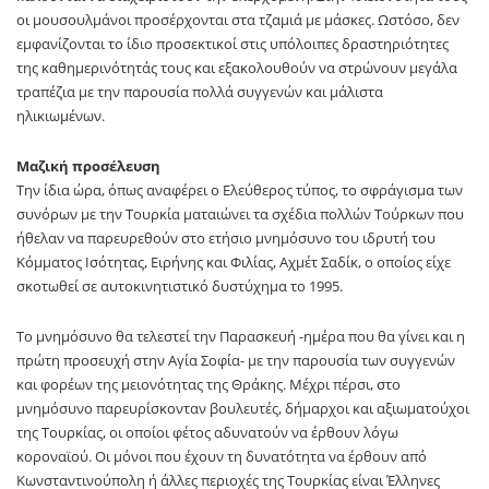
οι μουσουλμάνοι προσέρχονται στα τζαμιά με μάσκες. Ωστόσο, δεν
εμφανίζονται το ίδιο προσεκτικοί στις υπόλοιπες δραστηριότητες
της καθημερινότητάς τους και εξακολουθούν να στρώνουν μεγάλα
τραπέζια με την παρουσία πολλά συγγενών και μάλιστα
ηλικιωμένων.
Μαζική προσέλευση
Την ίδια ώρα, όπως αναφέρει ο Ελεύθερος τύπος, το σφράγισμα των
συνόρων με την Τουρκία ματαιώνει τα σχέδια πολλών Τούρκων που
ήθελαν να παρευρεθούν στο ετήσιο μνημόσυνο του ιδρυτή του
Κόμματος Ισότητας, Ειρήνης και Φιλίας, Αχμέτ Σαδίκ, ο οποίος είχε
σκοτωθεί σε αυτοκινητιστικό δυστύχημα το 1995.
Το μνημόσυνο θα τελεστεί την Παρασκευή -ημέρα που θα γίνει και η
πρώτη προσευχή στην Αγία Σοφία- με την παρουσία των συγγενών
και φορέων της μειονότητας της Θράκης. Μέχρι πέρσι, στο
μνημόσυνο παρευρίσκονταν βουλευτές, δήμαρχοι και αξιωματούχοι
της Τουρκίας, οι οποίοι φέτος αδυνατούν να έρθουν λόγω
κοροναϊού. Οι μόνοι που έχουν τη δυνατότητα να έρθουν από
Κωνσταντινούπολη ή άλλες περιοχές της Τουρκίας είναι Έλληνες