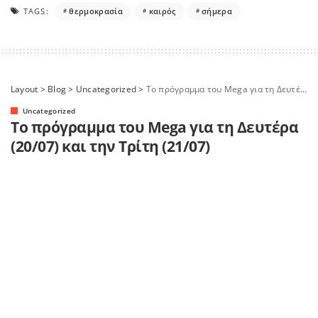
TAGS:
θερμοκρασία
καιρός
σήμερα
Layout
>
Blog
>
Uncategorized
>
Το πρόγραμμα του Mega για τη Δευτέρα (20/07) και την Τρίτη (21/07)
Uncategorized
Το πρόγραμμα του Mega για τη Δευτέρα
(20/07) και την Τρίτη (21/07)
Αυτό είναι το πρόγραμμα από το
“Μεγάλο Κανάλι” για τη Δευτέρα