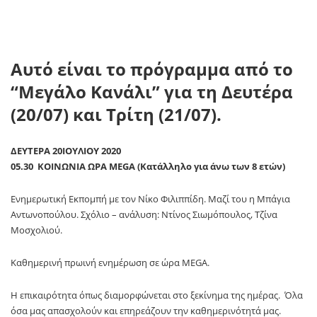
(20/07) και Τρίτη (21/07).
ΔΕΥΤΕΡΑ 20IOYΛIOY 2020
05.30 ΚΟΙΝΩΝΙΑ ΩΡΑ MEGA (Κατάλληλο για άνω των 8 ετών)
Ενημερωτική Εκπομπή με τον Νίκο Φιλιππίδη. Μαζί του η Μπάγια
Αντωνοπούλου. Σχόλιο – ανάλυση: Ντίνος Σιωμόπουλος, Τζίνα
Μοσχολιού.
Καθημερινή πρωινή ενημέρωση σε ώρα MEGA.
Η επικαιρότητα όπως διαμορφώνεται στο ξεκίνημα της ημέρας. Όλα
όσα μας απασχολούν και επηρεάζουν την καθημερινότητά μας.
Καταγραφή όλων των σημαντικών γεγονότων με διαφορετική
οπτική. Η πληροφορία που πρέπει να ξέρουμε τη στιγμή που
προκύπτει και στο χρόνο που εξελίσσεται. Οικονομία, κοινωνία,
πολιτική, διεθνείς ειδήσεις, πολιτισμός, ψυχαγωγία. Καλεσμένοι στο
στούντιο οι πρωταγωνιστές των θεμάτων. Μικρόφωνο και βήμα
στους πολίτες. Συνεντεύξεις και ρεπορτάζ από όλη την Ελλάδα και το
εξωτερικό. Απευθείας συνδέσεις με τους ανταποκριτές του MEGA