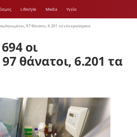
όσμος
Lifestyle
Media
Yγεία
ασωληνωμένοι, 97 θάνατοι, 6.201 τα νέα κρούσματα
694 οι
97 θάνατοι, 6.201 τα