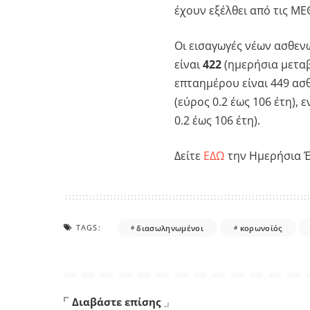
έχουν εξέλθει από τις Μ
Οι εισαγωγές νέων ασθενώ
είναι
422
(ημερήσια μεταβ
επταημέρου είναι 449 ασθ
(εύρος 0.2 έως 106 έτη), 
0.2 έως 106 έτη).
Δείτε
ΕΔΩ
την Ημερήσια Έ
TAGS:
διασωληνωμένοι
κορωνοϊός
Διαβάστε επίσης