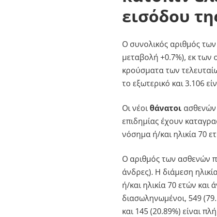
εισόδου τη
Ο συνολικός αριθμός των
μεταβολή +0.7%), εκ των
κρούσματα των τελευταίω
το εξωτερικό και 3.106 ε
Οι νέοι
θάνατοι
ασθενών 
επιδημίας έχουν καταγραφ
νόσημα ή/και ηλικία 70 ετ
Ο αριθμός των ασθενών π
άνδρες). Η διάμεση ηλικία
ή/και ηλικία 70 ετών κα
διασωληνωμένοι, 549 (79.
και 145 (20.89%) είναι π