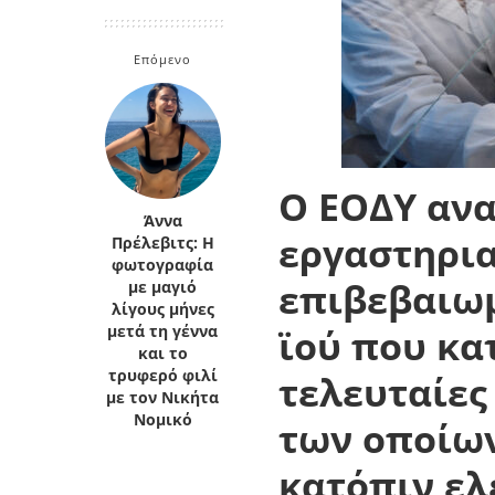
Κρήτη
Πελοπόννησος
Κυκλάδες
Επόμενο
Πελοπόννησος
Ο ΕΟΔΥ ανα
Άννα
εργαστηρι
Πρέλεβιτς: Η
φωτογραφία
επιβεβαιω
με μαγιό
λίγους μήνες
ϊού
που κα
μετά τη γέννα
και το
τρυφερό φιλί
τελευταίες
με τον Νικήτα
Νομικό
των οποίων
κατόπιν ελ