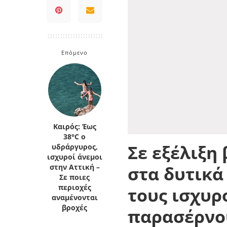
Επόμενο
Καιρός: Έως
38°C ο
Σε εξέλιξη
υδράργυρος,
ισχυροί άνεμοι
στα δυτικά
στην Αττική –
Σε ποιες
περιοχές
τους ισχυρ
αναμένονται
βροχές
παρασέρνου