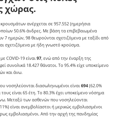
ς χώρας.
 κρουσμάτων ανέρχεται σε 957.552 (ημερήσια
 οποίων 50.6% άνδρες. Με βάση τα επιβεβαιωμένα
ν 7 ημερών, 98 θεωρούνται σχετιζόμενα με ταξίδι από
ίναι σχετιζόμενα με ήδη γνωστό κρούσμα.
με COVID-19 είναι
97
, ενώ από την έναρξη της
εί συνολικά 18.427 θάνατοι. Το 95.4% είχε υποκείμενο
ών και άνω.
ου νοσηλεύονται διασωληνωμένοι είναι
694
(62.0%
 τους είναι 65 έτη. To 80.3% έχει υποκείμενο νόσημα
ι άνω. Μεταξύ των ασθενών που νοσηλεύονται
11%) είναι ανεμβολίαστοι ή μερικώς εμβολιασμένοι
λήρως εμβολιασμένοι. Από την αρχή της πανδημίας