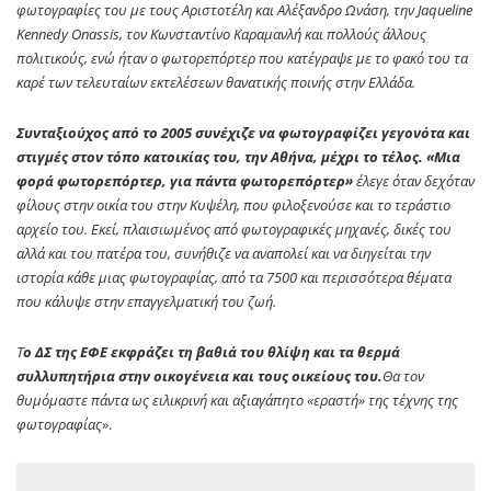
φωτογραφίες του με τους Αριστοτέλη και Αλέξανδρο Ωνάση, την Jaqueline
Kennedy Onassis, τον Κωνσταντίνο Καραμανλή και πολλούς άλλους
πολιτικούς, ενώ ήταν ο φωτορεπόρτερ που κατέγραψε με το φακό του τα
καρέ των τελευταίων εκτελέσεων θανατικής ποινής στην Ελλάδα.
Συνταξιούχος από το 2005 συνέχιζε να φωτογραφίζει γεγονότα και
στιγμές στον τόπο κατοικίας του, την Αθήνα, μέχρι το τέλος.
«Μια
φορά φωτορεπόρτερ, για πάντα φωτορεπόρτερ»
έλεγε όταν δεχόταν
φίλους στην οικία του στην Κυψέλη, που φιλοξενούσε και το τεράστιο
αρχείο του. Εκεί, πλαισιωμένος από φωτογραφικές μηχανές, δικές του
αλλά και του πατέρα του, συνήθιζε να αναπολεί και να διηγείται την
ιστορία κάθε μιας φωτογραφίας, από τα 7500 και περισσότερα θέματα
που κάλυψε στην επαγγελματική του ζωή.
Τ
ο ΔΣ της ΕΦΕ εκφράζει τη βαθιά του θλίψη και τα θερμά
συλλυπητήρια στην οικογένεια και τους οικείους του.
Θα τον
θυμόμαστε πάντα ως ειλικρινή και αξιαγάπητο «εραστή» της τέχνης της
φωτογραφίας
».