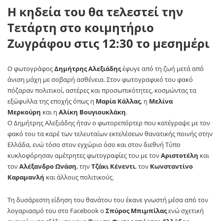
Η κηδεία του θα τελεστεί την
Τετάρτη στο κοιμητήριο
Ζωγράφου στις 12:30 το μεσημέρι
Ο φωτογράφος
Δημήτρης Αλεξιάδης
έφυγε από τη ζωή μετά από
άνιση μάχη με σοβαρή ασθένεια. Στον φωτογραφικό του φακό
πόζαραν πολιτικοί, αστέρες και προσωπικότητες, κοσμώντας τα
εξώφυλλα της εποχής όπως η
Μαρία Κάλλας
, η
Μελίνα
Μερκούρη
και η
Αλίκη Βουγιουκλάκη
.
Ο Δημήτρης Αλεξιάδης ήταν ο φωτορεπόρτερ που κατέγραψε με τον
φακό του τα καρέ των τελευταίων εκτελέσεων θανατικής ποινής στην
Ελλάδα, ενώ τόσο στον εγχώριο όσο και στον διεθνή Τύπο
κυκλοφόρησαν αμέτρητες φωτογραφίες του με τον
Αριστοτέλη
και
τον
Αλέξανδρο Ωνάση
, την
Τζάκι Κένεντι
, τον
Κωνσταντίνο
Καραμανλή
και άλλους πολιτικούς.
Τη δυσάρεστη είδηση του θανάτου του έκανε γνωστή μέσα από τον
λογαριασμό του στο Facebook ο
Σπύρος Μπιμπίλας
ενώ σχετική