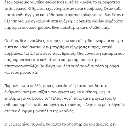
όταν όμως μια γυναίκα ενδώσει σε αυτό το κυνήγι, το ομορφότερο
ταξίδι ξεκινά. Ο Έρωτας έχει νόημα όταν είναι αμοιβαίος. Όταν κάθε
ματιά, κάθε άγγιγμα και κάθε ανάσα ανταποκρίνονται το ίδιο. Όταν η
θέληση για μια αγκαλιά γίνεται ανάγκη. Πρόκειται για ένα ευχάριστο
μαρτύριο συναισθημάτων. Είναι ελευθερία και σκλαβιά μαζί.
Ωστόσο, δεν είναι λίγες οι φορές, που και εσύ η ίδια αναρωτιέσαι για
αυτά που αισθάνεσαι. Δεν μπορείς να εξηγήσεις τι πραγματικά
συμβαίνει. Γιατί; Γιατί αυτό είναι Έρωτας. Μια μοναδική εμπειρία που
μας παρασέρνει στο καθετί, που μας μεταμορφώνει, μας
αποπροσανατολίζει θα έλεγα. Και όλα αυτά τα κάνει τόσο όμορφα
και τόσο μοναδικά.
Παρ’ όλα αυτά πολλές φορές συνειδητά ή και ασυνείδητα, οι
άνθρωποι αντιμετωπίζουν τον έρωτα ως μια αίσθηση, ως μια
επιθυμία για να βρουν το ‘ Τέλειο’. Αυτή είναι και η μαγεία του. Ο
ενθουσιασμός που δημιουργείται, το πάθος, η έλξη που μας οδηγούν
στα πιο όμορφα μονοπάτια της καρδιάς.
Ο Έρωτας είναι τυφλός. Και αυτό το υποστηρίζω ακράδαντα. Δεν