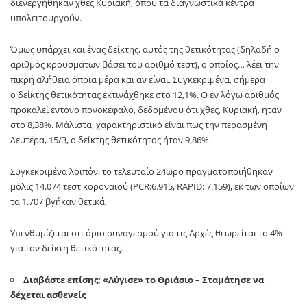
διενεργήθηκαν χθες Κυριακή, όπου τα διαγνωστικά κέντρα
υπολειτουργούν.
Όμως υπάρχει και ένας δείκτης, αυτός της θετικότητας (δηλαδή ο
αριθμός κρουσμάτων βάσει του αριθμό τεστ), ο οποίος… λέει την
πικρή αλήθεια όποια μέρα και αν είναι. Συγκεκριμένα, σήμερα
ο δείκτης θετικότητας εκτινάχθηκε στο 12,1%. Ο εν λόγω αριθμός
προκαλεί έντονο πονοκέφαλο, δεδομένου ότι χθες, Κυριακή, ήταν
στο 8,38%. Μάλιστα, χαρακτηριστικό είναι πως την περασμένη
Δευτέρα, 15/3, ο δείκτης θετικότητας ήταν 9,86%.
Συγκεκριμένα λοιπόν, το τελευταίο 24ωρο πραγματοποιήθηκαν
μόλις 14.074 τεστ κοροναϊού (PCR:6.915, RAPID: 7.159), εκ των οποίων
τα 1.707 βγήκαν θετικά.
Υπενθυμίζεται οτι όριο συναγερμού για τις Αρχές θεωρείται το 4%
για τον δείκτη θετικότητας.
Διαβάστε επίσης: «Λύγισε» το Θριάσιο – Σταμάτησε να
δέχεται ασθενείς