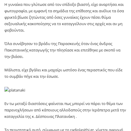
Η γυναίκα που γλύτωσε από τον επίδοξο βιαστή, είχε αναρτήσει και
φωτογραφία, με εμφανή τα σημάδια της επίθεσης και ανέλυε τα όσα
φρικτά βίωσε ζητώντας από όσες γυναίκες έχουν πέσει θύμα
σεξουαλικής κακοποίησης να το καταγγείλουν στις αρχές και αν μη
φοβούνται.
Όλα συνέβησαν το βράδυ της Παρασκευής όταν ένας άνδρας
Πακιστανικής καταγωγής την πλησίασε και επιτέθηκε με σκοπό να
την βιάσει.
Μάλιστα, είχε βγάλει και μαχαίρι ωστόσο ένας περαστικός που είδε
το συμβάν πήγε και την έσωσε.
Εν τω μεταξύ διαστάσεις φαίνεται πως μπορεί να πάρει το θέμα των
παρενοχλήσεων από κάποιους αλλοδαπούς στην Ιεράπετρα μετά την
καταγγελία της κ. Δέσποινας Πλατανάκη .
Το περιστατικό αυτό, σύμφωνα με το radiolasithi.gr, γίνεται αφορμή