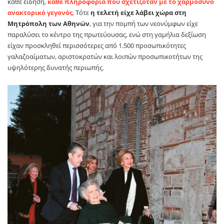
κάθε είδηση,
κάθε πληροφορία που σχετιζόταν με το χαρμόσυνο
ανακτορικό γεγονός
. Τότε
η τελετή είχε λάβει χώρα στη
Μητρόπολη των Αθηνών
, για την πομπή των νεονύμφων είχε
παραλύσει το κέντρο της πρωτεύουσας, ενώ στη γαμήλια δεξίωση
είχαν προσκληθεί περισσότερες από 1.500 προσωπικότητες
γαλαζοαίματων, αριστοκρατών και λοιπών προσωπικοτήτων της
υψηλότερης δυνατής περιωπής.