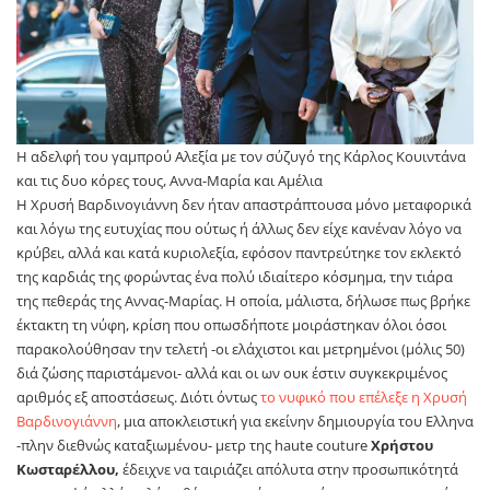
Η αδελφή του γαμπρού Αλεξία με τον σύζυγό της Κάρλος Κουιντάνα
και τις δυο κόρες τους, Αννα-Μαρία και Αμέλια
Η Χρυσή Βαρδινογιάννη δεν ήταν απαστράπτουσα μόνο μεταφορικά
και λόγω της ευτυχίας που ούτως ή άλλως δεν είχε κανέναν λόγο να
κρύβει, αλλά και κατά κυριολεξία, εφόσον παντρεύτηκε τον εκλεκτό
της καρδιάς της φορώντας ένα πολύ ιδιαίτερο κόσμημα, την τιάρα
της πεθεράς της Αννας-Μαρίας. Η οποία, μάλιστα, δήλωσε πως βρήκε
έκτακτη τη νύφη, κρίση που οπωσδήποτε μοιράστηκαν όλοι όσοι
παρακολούθησαν την τελετή -οι ελάχιστοι και μετρημένοι (μόλις 50)
διά ζώσης παριστάμενοι- αλλά και οι ων ουκ έστιν συγκεκριμένος
αριθμός εξ αποστάσεως. Διότι όντως
το νυφικό που επέλεξε η Χρυσή
Βαρδινογιάννη
, μια αποκλειστική για εκείνην δημιουργία του Ελληνα
-πλην διεθνώς καταξιωμένου- μετρ της haute couture
Χρήστου
Κωσταρέλλου,
έδειχνε να ταιριάζει απόλυτα στην προσωπικότητά