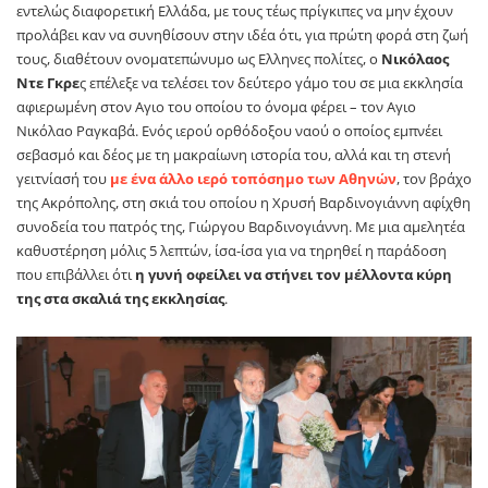
εντελώς διαφορετική Ελλάδα, με τους τέως πρίγκιπες να μην έχουν
προλάβει καν να συνηθίσουν στην ιδέα ότι, για πρώτη φορά στη ζωή
τους, διαθέτουν ονοματεπώνυμο ως Ελληνες πολίτες, ο
Νικόλαος
Ντε Γκρε
ς επέλεξε να τελέσει τον δεύτερο γάμο του σε μια εκκλησία
αφιερωμένη στον Αγιο του οποίου το όνομα φέρει – τον Αγιο
Νικόλαο Ραγκαβά. Ενός ιερού ορθόδοξου ναού ο οποίος εμπνέει
σεβασμό και δέος με τη μακραίωνη ιστορία του, αλλά και τη στενή
γειτνίασή του
με ένα άλλο ιερό τοπόσημο των Αθηνών
, τον βράχο
της Ακρόπολης, στη σκιά του οποίου η Χρυσή Βαρδινογιάννη αφίχθη
συνοδεία του πατρός της, Γιώργου Βαρδινογιάννη. Με μια αμελητέα
καθυστέρηση μόλις 5 λεπτών, ίσα-ίσα για να τηρηθεί η παράδοση
που επιβάλλει ότι
η γυνή οφείλει να στήνει τον μέλλοντα κύρη
της στα σκαλιά της εκκλησίας
.