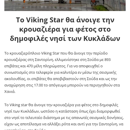
Το Viking Star θα άνοιγε την
κρουαζιέρα για φέτος στο
δημοφιλές νησί των Κυκλάδων
To κρουαζιερόπλοιο Viking Star που θα άνοιγε την περίοδο
κρουαζιέρας στη Σαντορίνη, ελλιμενίστηκε στη Σούδα με 893
επιβάτες και 470 μέλη πληρώματος. Για να αποφευχθεί ο
συνωστισμός στο τελεφερίκ για καλντέρα εν μέσω της σεισμικής
ακολουθίας, οι επιβάτες θα αποβιβαστούν στη Σούδα και ως την
αναχώρηση στις 17.00 το απόγευμα μπορούν να περιηγηθούν στα
Χανιά.
Το Viking star θα άνοιγε την κρουαζιέρα για φέτος στο δημοφιλές
νησί των Κυκλάδων, ωστόσο η κατάσταση όπως έχει διαμορφωθεί
στο νησί το τελευταίο διάστημα με τις απανωτές σεισμικές δονήσεις,
είχαν ως αποτέλεσμα να αλλάξει ρότα και αντί για την Σαντορίνη, να