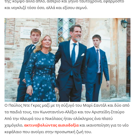
της: κομψό αλλά απλό, αιθέριο και γήινο ταυτόχρονα, εφαρμοστό
και νεγκλιζέ τόσο όσο, αλλά και εξίσου σεμνό.
Ο Παύλος Ντε Γκρες μαζί με τη σύζυγό του Μαρί-Σαντάλ και δύο από
τα παιδιά τους, τον Κωνσταντίνο-Αλέξιο και τον Αριστείδη-Σταύρο
Από την πλευρά του ο Νικόλαος ήταν ολόκληρος ένα πλατύ
χαμόγελο,
ακτινοβολώντας αισιοδοξία
και ικανοποίηση για το νέο
κεφάλαιο που ανοίγει στην προσωπική ζωή του.