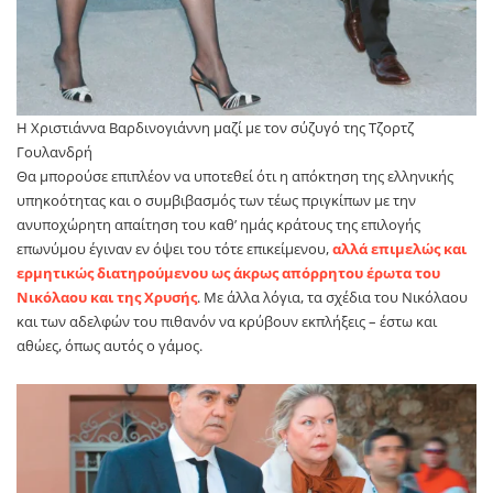
Η Χριστιάννα Βαρδινογιάννη μαζί με τον σύζυγό της Τζορτζ
Γουλανδρή
Θα μπορούσε επιπλέον να υποτεθεί ότι η απόκτηση της ελληνικής
υπηκοότητας και ο συμβιβασμός των τέως πριγκίπων με την
ανυποχώρητη απαίτηση του καθ’ ημάς κράτους της επιλογής
επωνύμου έγιναν εν όψει του τότε επικείμενου,
αλλά επιμελώς και
ερμητικώς διατηρούμενου ως άκρως απόρρητου έρωτα του
Νικόλαου και της Χρυσής
. Με άλλα λόγια, τα σχέδια του Νικόλαου
και των αδελφών του πιθανόν να κρύβουν εκπλήξεις – έστω και
αθώες, όπως αυτός ο γάμος.