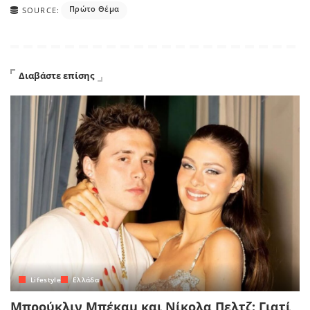
Πρώτο Θέμα
SOURCE:
Διαβάστε επίσης
Lifestyle
Ελλάδα
Μπρούκλιν Μπέκαμ και Νίκολα Πελτζ: Γιατί