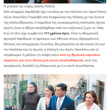
Η μητέρα της νύφης Αγάπη Πολίτη
Κάτι ελαφρώς παράδοξο έχει να κάνει με την ταύτιση του Ιερού Ναού
Αγίου Νικολάου Ραγκαβά στα Αναφιώτικα της Πλάκας με την έννοια
της απελευθέρωσης. Η καμπάνα της συγκεκριμένης εκκλησίας ήχησε
πρώτη όταν η Αθήνα απαλλάχθηκε από τον ναζιστικό ζυγό, το 1944.
Ενώ το ίδιο είχε συμβεί και
111 χρόνια πριν,
όταν η οθωμανική
φρουρά παρέδωσε το φρούριο των Αθηνών στους εξεγερμένους
Ελληνες και αποχώρησε. Συνεπώς, θα μπορούσε να πει κανείς ότι για
τον Νικόλαο και τη Χρυσή, η επιλογή του Αγίου Νικολάου και το
στεφάνωμα -ή μάλλον τη στέψη κάτω
από τη θρυλική καμπάνα
σημαίνει για τους ίδιους μια κοινή απελευθέρωση
, αντί του
προφανούς, δηλαδή της δέσμευσης με ό,τι αυτό συνεπάγεται.