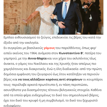
Εμπλεο ενθουσιασμού το ζεύγος, επιδεικνύει τις βέρες του κατά την
έξοδο από την εκκλησία.
Εν συγκρίσει με βασιλικούς
γάμους
του παρελθόντος, όπως φερ’
ειπείν εκείνος του 1964, ανάμεσα στον
Κωνσταντίνο Β’
, πατέρα του
γαμπρού, με την
Αννα-Μαρία
και νυν χήρα του εκλιπόντος τέως
άνακτα, ο γάμος του Νικόλαου και της Χρυσής ήταν απείρως πιο
χαμηλότονος και διακριτικός. Ενώ η όλη διαδικασία -από την πρώτη
δημόσια εμφάνιση του ζευγαριού έως ότου κατέληξαν να περνούν
βέρες κα
ι να τους αλλάζουν κορόνες αντί στεφάνων
οι κουμπάροι
τους- περιέλαβε αρκετά πρωτότυπα ή, εν πάση περιπτώσει,
ασυνήθιστα για διασημότητες τέτοιου βεληνεκούς στοιχεία. Καθένα
από τα οποία φέρει ενδεχομένως το δικό του σημειολογικό βάρος,
έχει τον δικό του κρυφό ή μη συμβολισμό, το δικό του ξεχωριστό
ενδιαφέρον.