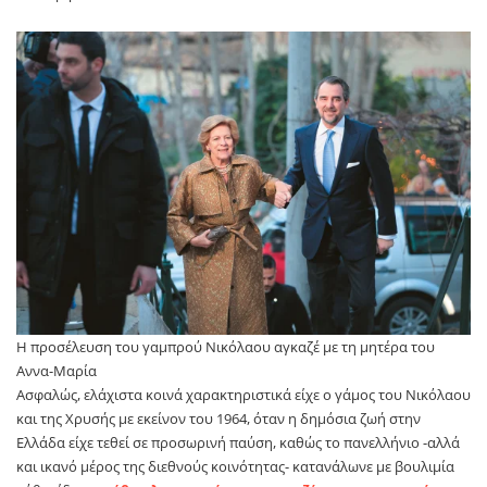
Η προσέλευση του γαμπρού Νικόλαου αγκαζέ με τη μητέρα του
Αννα-Μαρία
Ασφαλώς, ελάχιστα κοινά χαρακτηριστικά είχε ο γάμος του Νικόλαου
και της Χρυσής με εκείνον του 1964, όταν η δημόσια ζωή στην
Ελλάδα είχε τεθεί σε προσωρινή παύση, καθώς το πανελλήνιο -αλλά
και ικανό μέρος της διεθνούς κοινότητας- κατανάλωνε με βουλιμία