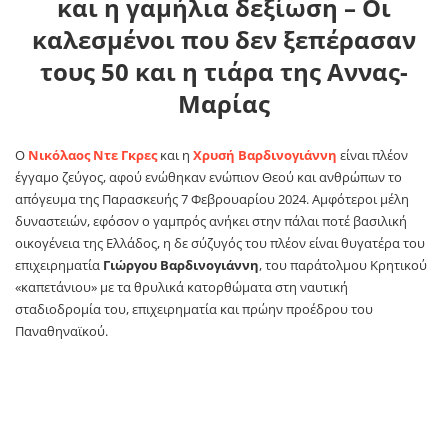
και η γαμήλια δεξίωση – Οι
καλεσμένοι που δεν ξεπέρασαν
τους 50 και η τιάρα της Αννας-
Μαρίας
Ο
Νικόλαος Ντε Γκρες
και η
Χρυσή Βαρδινογιάννη
είναι πλέον
έγγαμο ζεύγος, αφού ενώθηκαν ενώπιον Θεού και ανθρώπων το
απόγευμα της Παρασκευής 7 Φεβρουαρίου 2024. Αμφότεροι μέλη
δυναστειών, εφόσον ο γαμπρός ανήκει στην πάλαι ποτέ βασιλική
οικογένεια της Ελλάδος, η δε σύζυγός του πλέον είναι θυγατέρα του
επιχειρηματία
Γιώργου Βαρδινογιάννη
, του παράτολμου Κρητικού
«καπετάνιου» με τα θρυλικά κατορθώματα στη ναυτική
σταδιοδρομία του, επιχειρηματία και πρώην προέδρου του
Παναθηναϊκού.