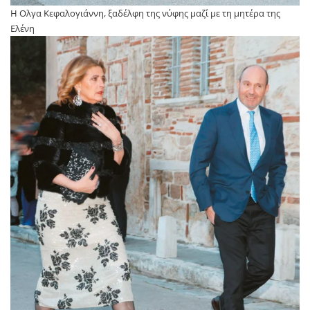
Η Ολγα Κεφαλογιάννη, ξαδέλφη της νύφης μαζί με τη μητέρα της
Ελένη