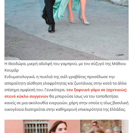
Η Θεοδώρα, μικρή αδελφή του γαμπρού, με τον σύζυγό της Μάθιου
Κουμάρ
Ενδυματολογικά, η πινελιά της σιέλ γραβάτας προσέδωσε την
απαραίτητη αίσθηση ελαφρότητας και ζωντάνιας στην κατά τα άλλα
επίσημη αμφίεσή του. Γενικότερα,
τον ξαφνικό γάμο σε (σχετικώς)
στενό κύκλο συγγενών
θα μπορούσε ίσως να τον τοποθετήσει
κανείς σε μια ακολουθία ενεργειών, χάρη στην οποία η τέως βασιλική
οικογένεια διατηρείται στην καθημερινή επικαιρότητα της Ελλάδας.