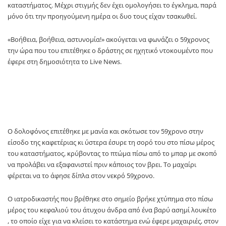
καταστήματος. Mέχρι στιγμής δεν έχει ομολογήσει το έγκλημα, παρά
μόνο ότι την προηγούμενη ημέρα οι δυο τους είχαν τσακωθεί.
«Βοήθεια, βοήθεια, αστυνομία!» ακούγεται να φωνάζει ο 59χρονος
την ώρα που του επιτέθηκε ο δράστης σε ηχητικό ντοκουμέντο που
έφερε στη δημοσιότητα το Live News.
Ο δολοφόνος επιτέθηκε με μανία και σκότωσε τον 59χρονο στην
είσοδο της καφετέριας κι ύστερα έσυρε τη σορό του στο πίσω μέρος
του καταστήματος, κρύβοντας το πτώμα πίσω από το μπαρ με σκοπό
να προλάβει να εξαφανιστεί πριν κάποιος τον βρει. Το μαχαίρι
φέρεται να το άφησε δίπλα στον νεκρό 59χρονο.
Ο ιατροδικαστής που βρέθηκε στο σημείο βρήκε χτύπημα στο πίσω
μέρος του κεφαλιού του άτυχου άνδρα από ένα βαρύ ασημί λουκέτο
, το οποίο είχε για να κλείσει το κατάστημα ενώ έφερε μαχαιριές, στον