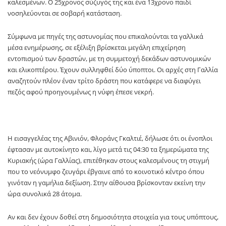
καλεσμένων. Ο 25χρονος σύζυγός της και ένα 13χρονο παιδί
νοσηλεύονται σε σοβαρή κατάσταση.
Σύμφωνα με πηγές της αστυνομίας που επικαλούνται τα γαλλικά
μέσα ενημέρωσης, σε εξέλιξη βρίσκεται μεγάλη επιχείρηση
εντοπισμού των δραστών, με τη συμμετοχή δεκάδων αστυνομικών
και ελικοπτέρου. Έχουν συλληφθεί δύο ύποπτοι. Οι αρχές στη Γαλλία
αναζητούν πλέον έναν τρίτο δράστη που κατάφερε να διαφύγει
πεζός αφού προηγουμένως η νύφη έπεσε νεκρή.
Η εισαγγελέας της Αβινιόν, Φλοράνς Γκαλτιέ, δήλωσε ότι οι ένοπλοι
έφτασαν με αυτοκίνητο και, λίγο μετά τις 04:30 τα ξημερώματα της
Κυριακής (ώρα Γαλλίας), επιτέθηκαν στους καλεσμένους τη στιγμή
που το νεόνυμφο ζευγάρι έβγαινε από το κοινοτικό κέντρο όπου
γινόταν η γαμήλια δεξίωση. Στην αίθουσα βρίσκονταν εκείνη την
ώρα συνολικά 28 άτομα.
Αν και δεν έχουν δοθεί στη δημοσιότητα στοιχεία για τους υπόπτους,