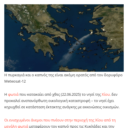
Η πυρκαγιά και ο καπνός της είναι ακόμη ορατός από τον δορυφόρο
Meteosat-12
Η
φωτιά
που κατακαίει από χθες (22.06.2025) το νησί της
Χίου,
δεν
προκαλεί ανεπανόρθωτη οικολογική καταστροφή – το νησί έχει
κηρυχθεί σε κατάσταση έκτακτης ανάγκης με εκκενώσεις οικισμών.
Οι ενισχυμένοι άνεμοι που πνέουν στην περιοχή της Χίου από τη
μεγάλη φωτιά
μεταφέρουν τον καπνό προς τις Κυκλάδες και την