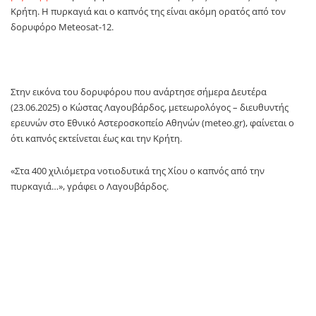
Κρήτη. Η πυρκαγιά και ο καπνός της είναι ακόμη ορατός από τον
δορυφόρο Meteosat-12.
Στην εικόνα του δορυφόρου που ανάρτησε σήμερα Δευτέρα
(23.06.2025) ο Κώστας Λαγουβάρδος, μετεωρολόγος – διευθυντής
ερευνών στο Εθνικό Αστεροσκοπείο Αθηνών (meteo.gr), φαίνεται ο
ότι καπνός εκτείνεται έως και την Κρήτη.
«Στα 400 χιλιόμετρα νοτιοδυτικά της Χίου ο καπνός από την
πυρκαγιά…», γράφει ο Λαγουβάρδος.