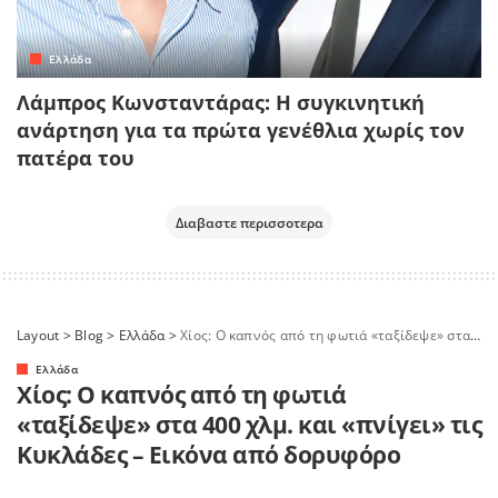
Ελλάδα
Λάμπρος Κωνσταντάρας: Η συγκινητική
ανάρτηση για τα πρώτα γενέθλια χωρίς τον
πατέρα του
Διαβαστε περισσοτερα
Layout
>
Blog
>
Ελλάδα
>
Χίος: Ο καπνός από τη φωτιά «ταξίδεψε» στα 400 χλμ. και «πνίγει» τις Κυκλάδες – Εικόνα από δορυφόρο
Ελλάδα
Χίος: Ο καπνός από τη φωτιά
«ταξίδεψε» στα 400 χλμ. και «πνίγει» τις
Κυκλάδες – Εικόνα από δορυφόρο