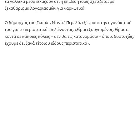
τα γαλλικά μέσα εικάζουν ότι η επίθεση ίσως σχετίζεται με
ξεκαθάρισμα λογαριασμών για ναρκωτικά.
Ο δήμαρχος του Γκουλτ, Ντιντιέ Περελό, εξέφρασε την αγανάκτησή
του για το περιστατικό, δηλώνοντας: «Είμαι εξοργισμένος. Είμαστε
κοντά σε κάποιες πόλεις – δεν θα τις κατονομάσω – όπου, δυστυχώς,
έχουμε δει ξανά τέτοιου είδους περιστατικά».
Η αίθουσα όπου έγινε το γλέντι είχε κρατηθεί από τον Μάρτιο για
γάμο, αλλά – όπως ανέφερε ο δήμαρχος – από ανθρώπους που δεν
κατοικούν στο χωριό.
Ο Γκιγιόμ Μολινάς, ιδιοκτήτης εστιατορίου και κάτοικος της
περιοχής, δήλωσε στο AFP ότι φοβάται πως αυτή η φονική επίθεση
θα στιγματίσει άδικα το χωριό των περίπου 1.000 κατοίκων. «Το
τελευταίο μεγάλο περιστατικό στο χωριό συνέβη πριν από 125
χρόνια», είπε χαρακτηριστικά, χωρίς να δώσει περισσότερες
λεπτομέρειες.