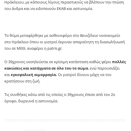
Ηράκλειου, με κάποιους λίγους περαστικούς να βλέπουν την πτώση
του άνδρα και να ειδοποιούν ΕΚΑΒ και αστυνομία.
Το θύμα μεταφέρθηκε με ασθενοφόρο στο Βενιζέλειο νοσοκομείο
στο Ηράκλειο όπου οι γιατροί έκριναν απαραίτητη τη διασωλήνωσή
του σε ΜΕΘ, αναφέρει η patris.gr.
Ο 39χρονος νοσηλεύεται σε κρίσιμη κατάσταση καθώς φέρει
πολλές
κακώσεις και κατάγματα σε όλο του το σώμα
, ενώ παρουσιάζει
και
εγκεφαλική αιμορραγία.
Οι γιατροί δίνουν μάχη να τον
κρατήσουν στη ζωή.
Τις συνθήκες κάτω από τις οποίες ο 39χρονος έπεσε από τον 2ο
όροφο, διερευνά η αστυνομία.