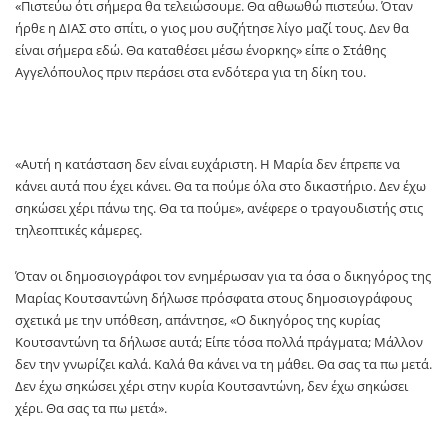
«Πιστεύω ότι σήμερα θα τελειώσουμε. Θα αθωωθώ πιστεύω. Όταν
ήρθε η ΔΙΑΣ στο σπίτι, ο γιος μου συζήτησε λίγο μαζί τους. Δεν θα
είναι σήμερα εδώ. Θα καταθέσει μέσω ένορκης» είπε ο Στάθης
Αγγελόπουλος πριν περάσει στα ενδότερα για τη δίκη του.
«Αυτή η κατάσταση δεν είναι ευχάριστη. Η Μαρία δεν έπρεπε να
κάνει αυτά που έχει κάνει. Θα τα πούμε όλα στο δικαστήριο. Δεν έχω
σηκώσει χέρι πάνω της. Θα τα πούμε», ανέφερε ο τραγουδιστής στις
τηλεοπτικές κάμερες.
Όταν οι δημοσιογράφοι τον ενημέρωσαν για τα όσα ο δικηγόρος της
Μαρίας Κουτσαντώνη δήλωσε πρόσφατα στους δημοσιογράφους
σχετικά με την υπόθεση, απάντησε, «Ο δικηγόρος της κυρίας
Κουτσαντώνη τα δήλωσε αυτά; Είπε τόσα πολλά πράγματα; Μάλλον
δεν την γνωρίζει καλά. Καλά θα κάνει να τη μάθει. Θα σας τα πω μετά.
Δεν έχω σηκώσει χέρι στην κυρία Κουτσαντώνη, δεν έχω σηκώσει
χέρι. Θα σας τα πω μετά».