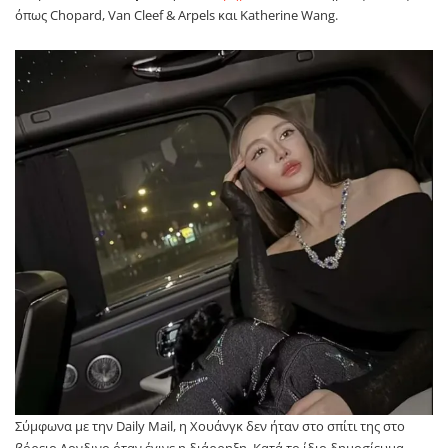
όπως Chopard, Van Cleef & Arpels και Katherine Wang.
Σύμφωνα με την Daily Mail, η Χουάνγκ δεν ήταν στο σπίτι της στο
βόρειο Λονδινο όταν έγινε η διάρρηξη. Κατά το ίδιο δημοσίευμα