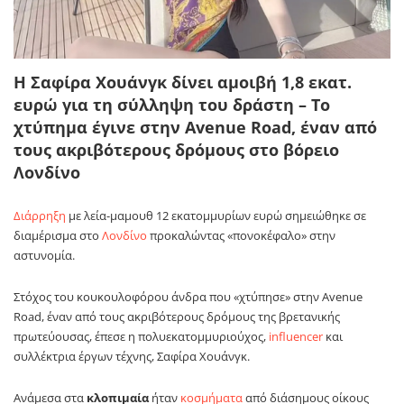
Η Σαφίρα Χουάνγκ δίνει αμοιβή 1,8 εκατ.
ευρώ για τη σύλληψη του δράστη – Το
χτύπημα έγινε στην Avenue Road, έναν από
τους ακριβότερους δρόμους στο βόρειο
Λονδίνο
Διάρρηξη
με λεία-μαμουθ 12 εκατομμυρίων ευρώ σημειώθηκε σε
διαμέρισμα στο
Λονδίνο
προκαλώντας «πονοκέφαλο» στην
αστυνομία.
Στόχος του κουκουλοφόρου άνδρα που «χτύπησε» στην Avenue
Road, έναν από τους ακριβότερους δρόμους της βρετανικής
πρωτεύουσας, έπεσε η πολυεκατομμυριούχος,
influencer
και
συλλέκτρια έργων τέχνης, Σαφίρα Χουάνγκ.
Ανάμεσα στα
κλοπιμαία
ήταν
κοσμήματα
από διάσημους οίκους