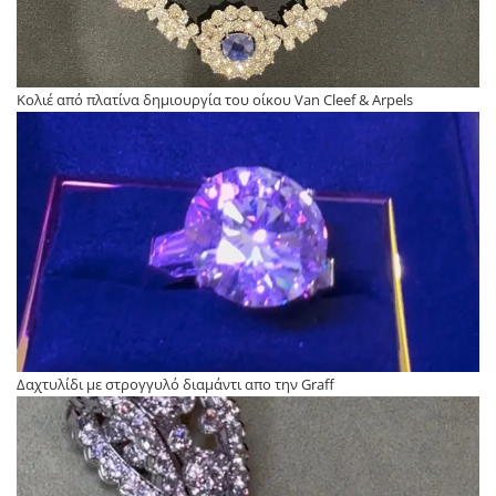
Κολιέ από πλατίνα δημιουργία του οίκου Van Cleef & Arpels
Δαχτυλίδι με στρογγυλό διαμάντι απο την Graff