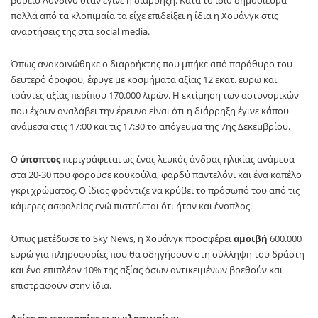
πολλά από τα κλοπιμαία τα είχε επιδείξει η ίδια η Χουάνγκ στις
αναρτήσεις της στα social media.
Όπως ανακοινώθηκε ο διαρρήκτης που μπήκε από παράθυρο του
δευτερό όροφου, έφυγε με κοσμήματα αξίας 12 εκατ. ευρώ και
τσάντες αξίας περίπου 170.000 λιρών. Η εκτίμηση των αστυνομικών
που έχουν αναλάβει την έρευνα είναι ότι η διάρρηξη έγινε κάπου
ανάμεσα στις 17:00 και τις 17:30 το απόγευμα της 7ης Δεκεμβρίου.
Ο
ύποπτος
περιγράφεται ως ένας λευκός άνδρας ηλικίας ανάμεσα
στα 20-30 που φορούσε κουκούλα, φαρδύ παντελόνι και ένα καπέλο
γκρι χρώματος. Ο ίδιος φρόντιζε να κρύβει το πρόσωπό του από τις
κάμερες ασφαλείας ενώ πιστεύεται ότι ήταν και ένοπλος.
Όπως μετέδωσε το Sky News, η Χουάνγκ προσφέρει
αμοιβή
600.000
ευρώ για πληροφορίες που θα οδηγήσουν στη σύλληψη του δράστη
και ένα επιπλέον 10% της αξίας όσων αντικειμένων βρεθούν και
επιστραφούν στην ίδια.
Δείτε φωτογραφίες των κλοπιμαίων