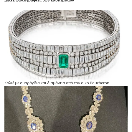
Κολιέ με σμαράγδια και διαμάντια από τον οίκο Boucheron