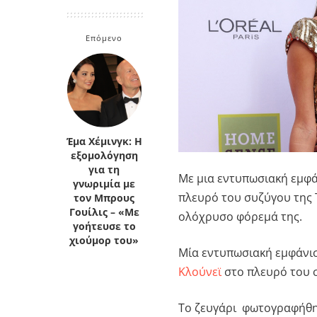
Κρήτη
Πελοπόννησος
Κυκλάδες
Επόμενο
Πελοπόννησος
Έμα Χέμινγκ: Η
εξομολόγηση
για τη
Με μια εντυπωσιακή εμφά
γνωριμία με
πλευρό του συζύγου της 
τον Μπρους
Γουίλις – «Με
ολόχρυσο φόρεμά της.
γοήτευσε το
χιούμορ του»
Μία εντυπωσιακή εμφάνι
Κλούνεϊ
στο πλευρό του 
Το ζευγάρι φωτογραφήθηκε