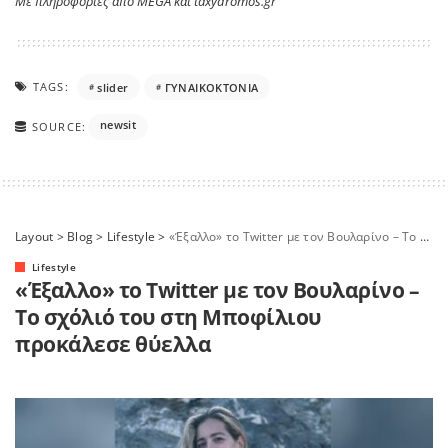
Με πληροφορίες από MEGA και taxydromos.gr
TAGS:
slider
ΓΥΝΑΙΚΟΚΤΟΝΙΑ
newsit
SOURCE:
Layout
>
Blog
>
Lifestyle
>
«Έξαλλο» το Twitter με τον Βουλαρίνο – Το σχόλιό του στη Μποφίλιου προκάλεσε θύελλα
Lifestyle
«Έξαλλο» το Twitter με τον Βουλαρίνο –
Το σχόλιό του στη Μποφίλιου
προκάλεσε θύελλα