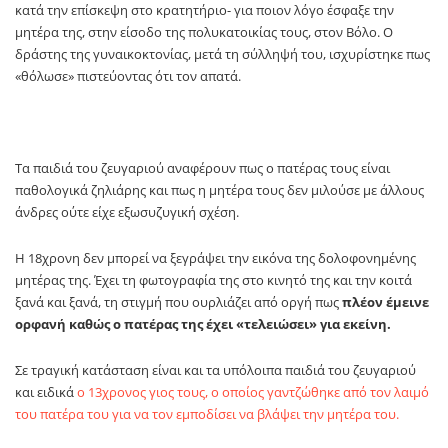
κατά την επίσκεψη στο κρατητήριο- για ποιον λόγο έσφαξε την
μητέρα της, στην είσοδο της πολυκατοικίας τους, στον Βόλο. Ο
δράστης της γυναικοκτονίας, μετά τη σύλληψή του, ισχυρίστηκε πως
«θόλωσε» πιστεύοντας ότι τον απατά.
Τα παιδιά του ζευγαριού αναφέρουν πως ο πατέρας τους είναι
παθολογικά ζηλιάρης και πως η μητέρα τους δεν μιλούσε με άλλους
άνδρες ούτε είχε εξωσυζυγική σχέση.
Η 18χρονη δεν μπορεί να ξεγράψει την εικόνα της δολοφονημένης
μητέρας της. Έχει τη φωτογραφία της στο κινητό της και την κοιτά
ξανά και ξανά, τη στιγμή που ουρλιάζει από οργή πως
πλέον έμεινε
ορφανή καθώς ο πατέρας της έχει «τελειώσει» για εκείνη.
Σε τραγική κατάσταση είναι και τα υπόλοιπα παιδιά του ζευγαριού
και ειδικά
ο 13χρονος γιος τους, ο οποίος γαντζώθηκε από τον λαιμό
του πατέρα του για να τον εμποδίσει να βλάψει την μητέρα του.