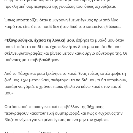
προκλητική συμπεριφορά της γυναίκας του, όπως ισχυρίζεται.
Όπως υποστηρίζει, όταν η 36χρονη έμεινε έγκυος πριν από λίγο
καιρό του είπε ότι το παιδί δεν ήταν δικό του και εκείνος θόλωσε.
«Εξαγριώθηκα, έχασα τη λογική μου,
έσβησε το μυαλό μου όταν
μου είπε ότι το παιδί που έχασε δεν ήταν δικό μου και ότι θα μου
στέλνει φωτογραφίες και βίντεο με τον καινούργιο σύντροφο της. Οι
υπόνοιες μου επιβεβαιώθηκαν.
Από το Πάσχα και μετά ξεκίνησε το κακό. Ένας τρίτος κατέστρεψε τη
ζωή μας. Έχω μετανιώσει, σκέφτομαι τα παιδιά μου, τι θα απογίνουν,
μακάρι να γύριζε ο χρόνος πίσω, ήθελα να κάνω κακό στον εαυτό
μου».
Ωστόσο, από το οικογενειακό περιβάλλον της 36χρονης
περιγράφουν κακοποιητική συμπεριφορά και πως ο 40χρονος την
βίαζε συνέχεια για να μένει έγκυος και να μην τον χωρίσει.