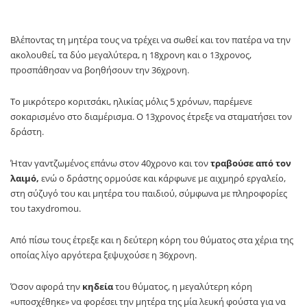
Βλέποντας τη μητέρα τους να τρέχει να σωθεί και τον πατέρα να την
ακολουθεί, τα δύο μεγαλύτερα, η 18χρονη και ο 13χρονος,
προσπάθησαν να βοηθήσουν την 36χρονη.
Το μικρότερο κοριτσάκι, ηλικίας μόλις 5 χρόνων, παρέμενε
σοκαρισμένο στο διαμέρισμα. Ο 13χρονος έτρεξε να σταματήσει τον
δράστη.
Ήταν γαντζωμένος επάνω στον 40χρονο και τον
τραβούσε από τον
λαιμό,
ενώ ο δράστης ορμούσε και κάρφωνε με αιχμηρό εργαλείο,
στη σύζυγό του και μητέρα του παιδιού, σύμφωνα με πληροφορίες
του taxydromou.
Από πίσω τους έτρεξε και η δεύτερη κόρη του θύματος στα χέρια της
οποίας λίγο αργότερα ξεψυχούσε η 36χρονη.
Όσον αφορά την
κηδεία
του θύματος, η μεγαλύτερη κόρη
«υποσχέθηκε» να φορέσει την μητέρα της μία λευκή φούστα για να