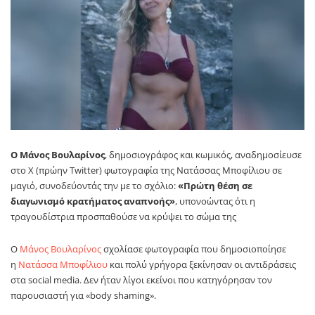
Ο Μάνος Βουλαρίνος
, δημοσιογράφος και κωμικός, αναδημοσίευσε
στο X (πρώην Twitter) φωτογραφία της Νατάσσας Μποφίλιου σε
μαγιό, συνοδεύοντάς την με το σχόλιο:
«Πρώτη θέση σε
διαγωνισμό κρατήματος αναπνοής»
, υπονοώντας ότι η
τραγουδίστρια προσπαθούσε να κρύψει το σώμα της
Ο
Μάνος Βουλαρίνος
σχολίασε φωτογραφία που δημοσιοποίησε
η
Νατάσσα Μποφίλιου
και πολύ γρήγορα ξεκίνησαν οι αντιδράσεις
στα social media. Δεν ήταν λίγοι εκείνοι που κατηγόρησαν τον
παρουσιαστή για «body shaming».