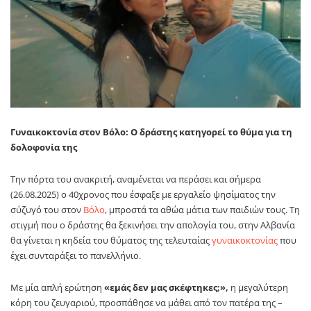
Γυναικοκτονία στον Βόλο: Ο δράστης κατηγορεί το θύμα για τη
δολοφονία της
Την πόρτα του ανακριτή, αναμένεται να περάσει και σήμερα
(26.08.2025) ο 40χρονος που έσφαξε με εργαλείο ψησίματος την
σύζυγό του στον
Βόλο
, μπροστά τα αθώα μάτια των παιδιών τους. Τη
στιγμή που ο δράστης θα ξεκινήσει την απολογία του, στην Αλβανία
θα γίνεται η κηδεία του θύματος της τελευταίας
γυναικοκτονίας
που
έχει συνταράξει το πανελλήνιο.
Με μία απλή ερώτηση
«εμάς δεν μας σκέφτηκες;»,
η μεγαλύτερη
κόρη του ζευγαριού, προσπάθησε να μάθει από τον πατέρα της –