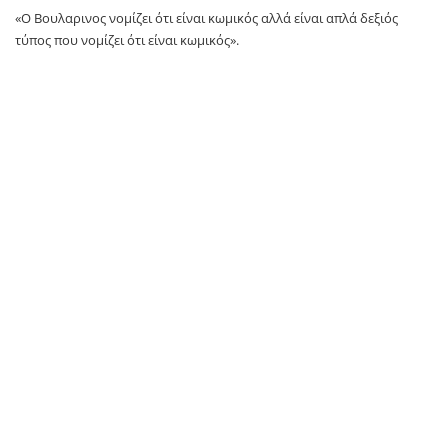
«Ο Βουλαρινος νομίζει ότι είναι κωμικός αλλά είναι απλά δεξιός
τύπος που νομίζει ότι είναι κωμικός».
«Ούτε ακούω Μποφίλιου ούτε την γουστάρω. Αυτό που κάνετε όμως
είναι πρόστυχο. Τόσο απλά».