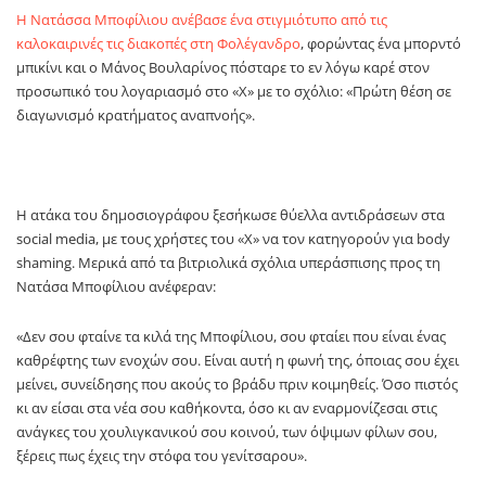
Η Νατάσσα Μποφίλιου ανέβασε ένα στιγμιότυπο από τις
καλοκαιρινές τις διακοπές στη Φολέγανδρο
, φορώντας ένα μπορντό
μπικίνι και ο Μάνος Βουλαρίνος πόσταρε το εν λόγω καρέ στον
προσωπικό του λογαριασμό στο «Χ» με το σχόλιο: «Πρώτη θέση σε
διαγωνισμό κρατήματος αναπνοής».
Η ατάκα του δημοσιογράφου ξεσήκωσε θύελλα αντιδράσεων στα
social media, με τους χρήστες του «Χ» να τον κατηγορούν για body
shaming. Μερικά από τα βιτριολικά σχόλια υπεράσπισης προς τη
Νατάσα Μποφίλιου ανέφεραν:
«Δεν σου φταίνε τα κιλά της Μποφίλιου, σου φταίει που είναι ένας
καθρέφτης των ενοχών σου. Είναι αυτή η φωνή της, όποιας σου έχει
μείνει, συνείδησης που ακούς το βράδυ πριν κοιμηθείς. Όσο πιστός
κι αν είσαι στα νέα σου καθήκοντα, όσο κι αν εναρμονίζεσαι στις
ανάγκες του χουλιγκανικού σου κοινού, των όψιμων φίλων σου,
ξέρεις πως έχεις την στόφα του γενίτσαρου».