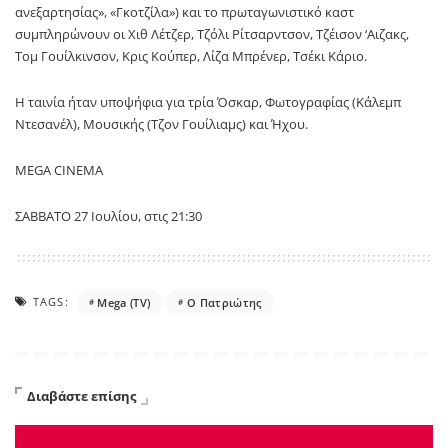
ανεξαρτησίας», «Γκοτζίλα») και το πρωταγωνιστικό καστ
συμπληρώνουν οι Χιθ Λέτζερ, Τζόλι Ρίτσαρντσον, Τζέισον ‘Αιζακς,
Τομ Γουίλκινσον, Κρις Κούπερ, Λίζα Μπρένερ, Τσέκι Κάριο.
Η ταινία ήταν υποψήφια για τρία Όσκαρ, Φωτογραφίας (Κάλεμπ
Ντεσανέλ), Μουσικής (Τζον Γουίλιαμς) και Ήχου.
MEGA CINEMA
ΣΑΒΒΑΤΟ 27 Ιουλίου, στις 21:30
TAGS:
Mega (TV)
Ο Πατριώτης
Διαβάστε επίσης