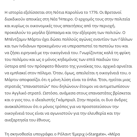
Η ιστορία εξελίσσεται στη Νότια Καρολίνα το 1776. Οι Βρετανοί
διεκδικούν αποικίες στη Νέα ‘Ήπειρο. Ο ερχομός τους στην πολιτεία
και κυρίως οι οικονομικές τους απαιτήσεις από την περιοχή,
προκαλούν το μεγάλο ξέσπασμα και την εξέγερση των πολιτών. Ο
Μπέντζαμιν Μάρτιν έχει δώσει πολλούς αγώνες εναντίον των Γάλλων
και των Ινδιάνων προκειμένου να υπερασπιστεί τα πιστεύω του και
να ζήσει ειρηνικά με την οικογένειά του. Γνωρίζοντας καλά τη φρίκη
του πολέμου και ως ο μόνος κηδεμόνας των επτά παιδιών του
ύστερα από τον πρόσφατο θάνατο της γυναίκας του, αρχικά αρνείται
να εμπλακεί στον πόλεμο. Όταν, όμως, απειλείται η οικογένειά του, ο
Μάρτιν αποφασίζει ότι η μόνη λύση είναι τα όπλα. ‘Έτσι, ηγείται μιας
στρατιάς “επαναστατών” που δηλώνουν έτοιμοι να αντιμετωπίσουν
τον Αγγλικό στρατό. Ωστόσο, ανάμεσα στους επαναστάτες βρίσκεται
και ο γιος του, ο ιδεαλιστής Γκάμπριελ. Στην πορεία, οι δυο άνδρες
ανακαλύπτουν ότι ο μόνος τρόπος για να προστατεύσουν την
οικογένειά τους είναι να αγωνιστούν για την ελευθερία και την
ανεξαρτησία του έθνους.
Τη σκηνοθεσία υπογράφει ο Ρόλαντ ‘Εμεριχ («Stargate», «Μέρα