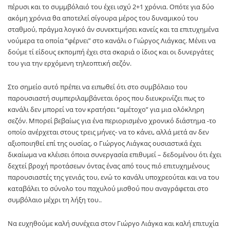
πέρυσι και το συμμβόλαιό του έχει ισχύ 2+1 χρόνια. Οπότε για δύο
ακόμη χρόνια θα αποτελεί σίγουρα μέρος του δυναμικού του
σταθμού, πράγμα λογικό άν συνεκτιμήσει κανείς και τα επιτυχημένα
νούμερα τα οποία “φέρνει” στο κανάλι ο Γιώργος Λιάγκας. Μένει να
δούμε τί είδους εκπομπή έχει στα σκαριά ο ίδιος και οι δυνεργάτες
του για την ερχόμενη τηλεοπτική σεζόν.
Στο σημείο αυτό πρέπει να ειπωθεί ότι στο συμβόλαιο του
παρουσιαστή συμπεριλαμβάνεται όρος που διευκρινίζει πως το
κανάλι δεν μπορεί να τον κρατήσει “αμέτοχο” για μια ολόκληρη
σεζόν. Μπορεί βεβαίως για ένα περιορισμένο χρονικό διάστημα -το
οποίο ανέρχεται στους τρεις μήνες- να το κάνει, αλλά μετά αν δεν
αξιοποιηθεί επί της ουσίας, ο Γιώργος Λιάγκας ουσιαστικά έχει
δικαίωμα να κλέισει όποια συνεργασία επιθυμεί – δεδομένου ότι έχει
δεχτεί βροχή προτάσεων όντας ένας από τους πιό επιτυχημένους
παρουσιαστές της γενιάς του, ενώ το κανάλι υποχρεούται και να του
καταβάλει το σύνολο του παχυλού μισθού που αναγράφεται στο
συμβόλαιο μέχρι τη λήξη του..
Να ευχηθούμε καλή συνέχεια στον Γιώργο Λιάγκα και καλή επιτυχία