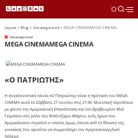
Layout
>
Blog
>
Uncategorized
>
MEGA CINEMAMEGA CINEMA
Uncategorized
MEGA CINEMAMEGA CINEMA
«Ο ΠΑΤΡΙΩΤΗΣ»
Η συγκλονιστική ταινία «Ο Πατριώτης» είναι η πρόταση του MEGA
CINEMA αυτό το Σάββατο 27 Ιουνίου στις 21:30. Μια επική περιπέτεια
με φόντο την Αμερικανική Επανάσταση και τον βραβευμένο Μελ
Γκίμπσον στο ρόλο του Μπέντζαμιν Μάρτιν, ενός ήρωα του
Αμερικάνικου στρατού ο οποίος όμως, έπειτα από το θάνατο της
γυναίκας του, αρνείται να συμμετάσχει τον Αμερικανοαγγλικό
πόλεμο.