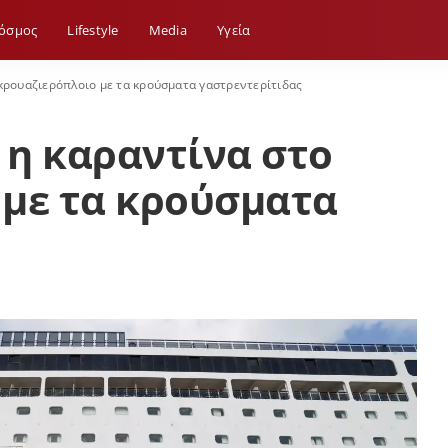
όσμος
Lifestyle
Media
Yγεία
κρουαζιερόπλοιο με τα κρούσματα γαστρεντερίτιδας
η καραντίνα στο
 με τα κρούσματα