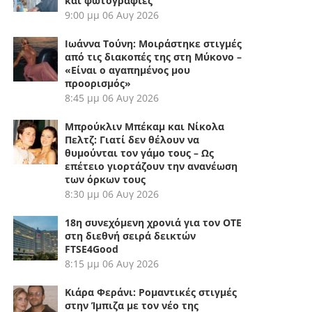
και φωτογραφίες
9:00 μμ
06 Αυγ 2026
Ιωάννα Τούνη: Μοιράστηκε στιγμές
από τις διακοπές της στη Μύκονο –
«Είναι ο αγαπημένος μου
προορισμός»
8:45 μμ
06 Αυγ 2026
Μπρούκλιν Μπέκαμ και Νίκολα
Πελτζ: Γιατί δεν θέλουν να
θυμούνται τον γάμο τους – Ως
επέτειο γιορτάζουν την ανανέωση
των όρκων τους
8:30 μμ
06 Αυγ 2026
18η συνεχόμενη χρονιά για τον ΟΤΕ
στη διεθνή σειρά δεικτών
FTSE4Good
8:15 μμ
06 Αυγ 2026
Κιάρα Φεράνι: Ρομαντικές στιγμές
στην Ίμπιζα με τον νέο της