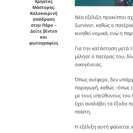
Χρήστος
Μάστορας:
Καλοκαιρινή
Νέα εξέλιξη προκύπτει σ
απόδραση
Survivor
, καθώς ο πατέρα
στην Πάρο –
Δείτε βίντεο
κινηθεί νομικά, ενώ η πα
και
φωτογραφίες
Για την κατάσταση μετά 
μίλησε ο πατέρας του, δίν
οικογένειας.
Όπως ανέφερε, δεν υπάρχε
παραγωγή, καθώς –όπως σ
με τους υπεύθυνους του 
έχει αναλάβει τα έξοδα π
παίκτη.
Η εξέλιξη αυτή φαίνεται 