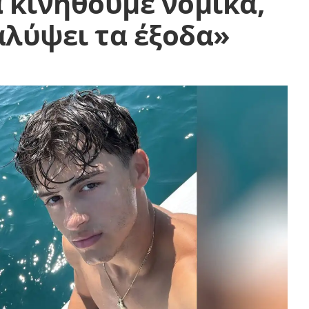
 κινηθούμε νομικά,
λύψει τα έξοδα»