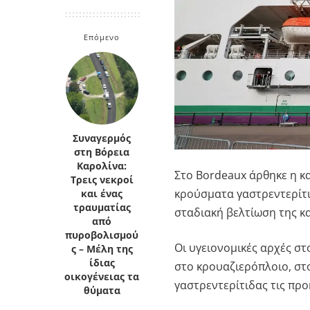
Κρήτη
Πελοπόννησος
Κυκλάδες
Επόμενο
Πελοπόννησος
Συναγερμός
στη Βόρεια
Καρολίνα:
Στο
Bordeaux
άρθηκε η κα
Τρεις νεκροί
κρούσματα γαστρεντερίτι
και ένας
τραυματίας
σταδιακή βελτίωση της κ
από
πυροβολισμού
Οι υγειονομικές αρχές σ
ς – Μέλη της
ίδιας
στο κρουαζιερόπλοιο, στ
οικογένειας τα
γαστρεντερίτιδας τις πρ
θύματα