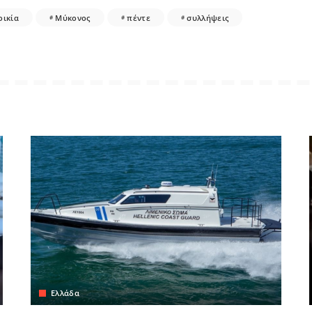
οικία
Μύκονος
πέντε
συλλήψεις
Ελλάδα