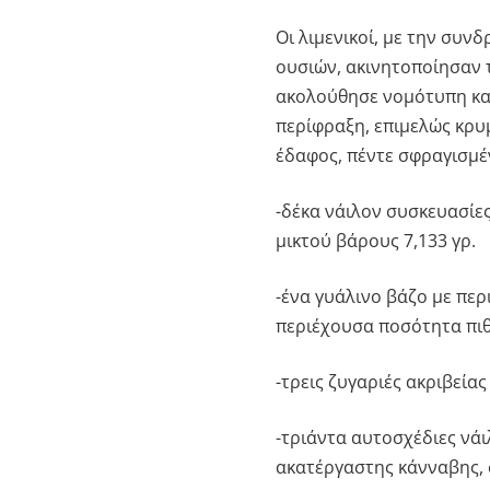
Οι λιμενικοί, με την συ
ουσιών, ακινητοποίησαν τ
ακολούθησε νομότυπη κατ
περίφραξη, επιμελώς κρυ
έδαφος, πέντε σφραγισμέ
-δέκα νάιλον συσκευασίε
μικτού βάρους 7,133 γρ.
-ένα γυάλινο βάζο με περ
περιέχουσα ποσότητα πιθ
-τρεις ζυγαριές ακριβείας
-τριάντα αυτοσχέδιες νά
ακατέργαστης κάνναβης, 