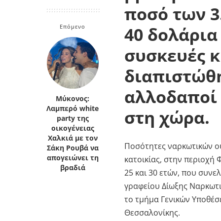
ποσό των 3
Κρήτη
Πελοπόννησος
Κυκλάδες
Επόμενο
40 δολάρια
Πελοπόννησος
συσκευές κ
διαπιστώθη
αλλοδαποί
Μύκονος:
Λαμπερό white
στη χώρα.
party της
οικογένειας
Χαλκιά με τον
Ποσότητες ναρκωτικών ου
Σάκη Ρουβά να
απογειώνει τη
κατοικίας, στην περιοχή Φ
βραδιά
25 και 30 ετών, που συνε
γραφείου Δίωξης Ναρκωτι
το τμήμα Γενικών Υποθέσ
Θεσσαλονίκης.