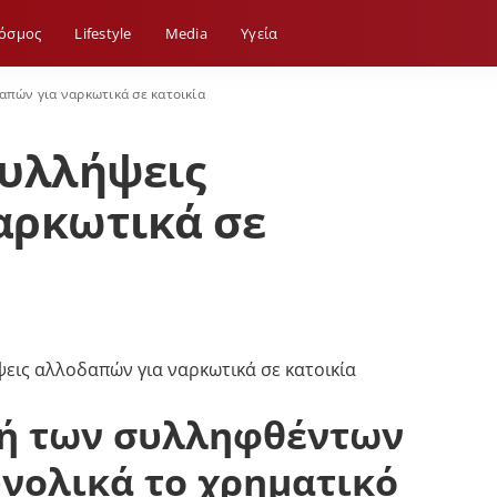
όσμος
Lifestyle
Media
Yγεία
απών για ναρκωτικά σε κατοικία
συλλήψεις
αρκωτικά σε
χή των συλληφθέντων
νολικά το χρηματικό