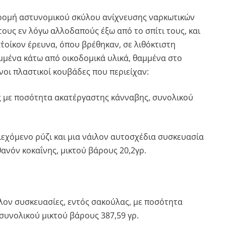
νδρομή αστυνομικού σκύλου ανίχνευσης ναρκωτικών
ους εν λόγω αλλοδαπούς έξω από το σπίτι τους, και
΄οίκον έρευνα, όπου βρέθηκαν, σε λιθόκτιστη
μμένα κάτω από οικοδομικά υλικά, θαμμένα στο
νοι πλαστικοί κουβάδες που περιείχαν:
ς με ποσότητα ακατέργαστης κάνναβης, συνολικού
ιεχόμενο ρύζι και μια νάιλον αυτοσχέδια συσκευασία
ανόν κοκαΐνης, μικτού βάρους 20,2γρ.
ιλον συσκευασίες, εντός σακούλας, με ποσότητα
συνολικού μικτού βάρους 387,59 γρ.