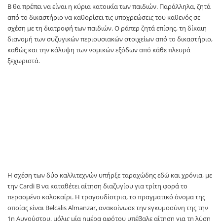
B θα πρέπει να είναι η κύρια κατοικία των παιδιών. Παράλληλα, ζητά
από το δικαστήριο να καθορίσει τις υποχρεώσεις του καθενός σε
σχέση με τη διατροφή των παιδιών. Ο ράπερ ζητά επίσης, τη δίκαιη
διανομή των συζυγικών περιουσιακών στοιχείων από το δικαστήριο,
καθώς και την κάλυψη των νομικών εξόδων από κάθε πλευρά
ξεχωριστά.
Η σχέση των δύο καλλιτεχνών υπήρξε ταραχώδης εδώ και χρόνια, με
την Cardi B να καταθέτει αίτηση διαζυγίου για τρίτη φορά το
περασμένο καλοκαίρι. Η τραγουδίστρια, το πραγματικό όνομα της
οποίας είναι Belcalis Almanzar, ανακοίνωσε την εγκυμοσύνη της την
1η Αυγούστου, μόλις μία ημέρα αφότου υπέβαλε αίτηση για τη λύση