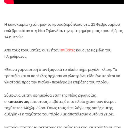
Η κακοκαιρία «χτύπησε» το κρουαζιερόπλοιο στις 25 Φεβρουαρίου
ενώ βρισκόταν στη Νέα Ζηλανδία, την τρίτη ημέρα μιας κρουαζιέρας
14 ημερών.
Από τους τραυματίες, οι 13 ήταν
επιβάτες
και οι τρεις μέλη του
πληρώματος.
«Έκανα γυμναστική όταν ξαφνικά το πλοίο πήρε μεγάλη κλίση. Τα
τραπέζια και οι καρέκλες άρχισαν να γλιστράνε, είδα ένα κορίτσι να
γλιστράει προς την πισίνα» περιέγραψε επιβάτης του πλοίου.
Σύμφωνα με την εφημερίδα Stuff της Νέας Ζηλανδίας,
ο
καπετάνιος
είπε στους επιβάτες ότι το πλοίο χτύπησαν άνεμοι
ταχύτητας 140χλμ./ώρα. Όπως τους είπε, λόγω της ριπής αυτής
αυξήθηκε η ταχύτητα του πλοίου με αποτέλεσμα αυτό να γείρει.
Εκπρόσωπος της ιδιοκτήτριας εταιρείας του κρουαζιερόπλοιου που