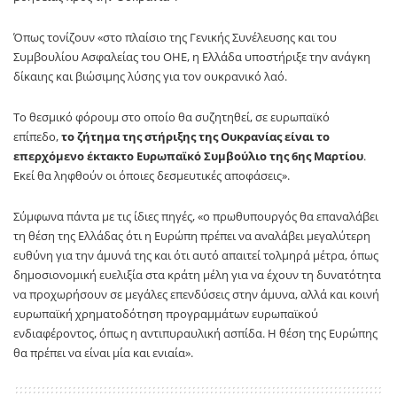
Όπως τονίζουν «στο πλαίσιο της Γενικής Συνέλευσης και του
Συμβουλίου Ασφαλείας του ΟΗΕ, η Ελλάδα υποστήριξε την ανάγκη
δίκαιης και βιώσιμης λύσης για τον ουκρανικό λαό.
Το θεσμικό φόρουμ στο οποίο θα συζητηθεί, σε ευρωπαϊκό
επίπεδο,
το ζήτημα της στήριξης της Ουκρανίας είναι το
επερχόμενο έκτακτο Ευρωπαϊκό Συμβούλιο της 6ης Μαρτίου
.
Εκεί θα ληφθούν οι όποιες δεσμευτικές αποφάσεις».
Σύμφωνα πάντα με τις ίδιες πηγές, «ο πρωθυπουργός θα επαναλάβει
τη θέση της Ελλάδας ότι η Ευρώπη πρέπει να αναλάβει μεγαλύτερη
ευθύνη για την άμυνά της και ότι αυτό απαιτεί τολμηρά μέτρα, όπως
δημοσιονομική ευελιξία στα κράτη μέλη για να έχουν τη δυνατότητα
να προχωρήσουν σε μεγάλες επενδύσεις στην άμυνα, αλλά και κοινή
ευρωπαϊκή χρηματοδότηση προγραμμάτων ευρωπαϊκού
ενδιαφέροντος, όπως η αντιπυραυλική ασπίδα. Η θέση της Ευρώπης
θα πρέπει να είναι μία και ενιαία».