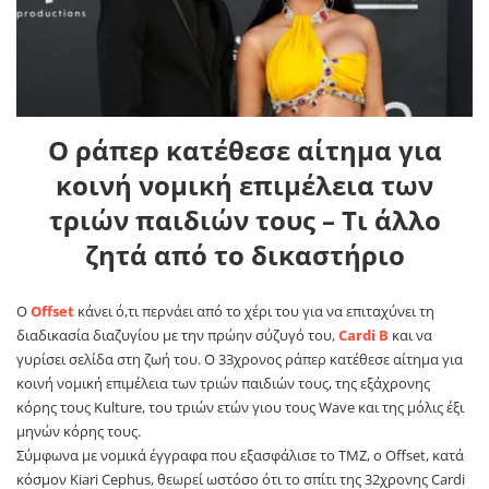
O ράπερ κατέθεσε αίτημα για
κοινή νομική επιμέλεια των
τριών παιδιών τους – Τι άλλο
ζητά από το δικαστήριο
Ο
Offset
κάνει ό,τι περνάει από το χέρι του για να επιταχύνει τη
διαδικασία διαζυγίου με την πρώην σύζυγό του,
Cardi B
και να
γυρίσει σελίδα στη ζωή του. Ο 33χρονος ράπερ κατέθεσε αίτημα για
κοινή νομική επιμέλεια των τριών παιδιών τους, της εξάχρονης
κόρης τους Kulture, του τριών ετών γιου τους Wave και της μόλις έξι
μηνών κόρης τους.
Σύμφωνα με νομικά έγγραφα που εξασφάλισε το TMZ, ο Offset, κατά
κόσμον Kiari Cephus, θεωρεί ωστόσο ότι το σπίτι της 32χρονης Cardi