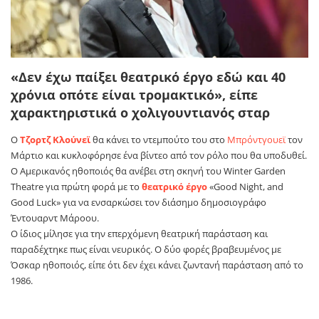
«Δεν έχω παίξει θεατρικό έργο εδώ και 40
χρόνια οπότε είναι τρομακτικό», είπε
χαρακτηριστικά ο χολιγουντιανός σταρ
Ο
Τζορτζ Κλούνεϊ
θα κάνει το ντεμπούτο του στο
Μπρόντγουεϊ
τον
Μάρτιο και κυκλοφόρησε ένα βίντεο από τον ρόλο που θα υποδυθεί.
Ο Αμερικανός ηθοποιός θα ανέβει στη σκηνή του Winter Garden
Theatre για πρώτη φορά με το
θεατρικό έργο
«Good Night, and
Good Luck» για να ενσαρκώσει τον διάσημο δημοσιογράφο
Έντουαρντ Μάροου.
O ίδιος μίλησε για την επερχόμενη θεατρική παράσταση και
παραδέχτηκε πως είναι νευρικός. Ο δύο φορές βραβευμένος με
Όσκαρ ηθοποιός, είπε ότι δεν έχει κάνει ζωντανή παράσταση από το
1986.