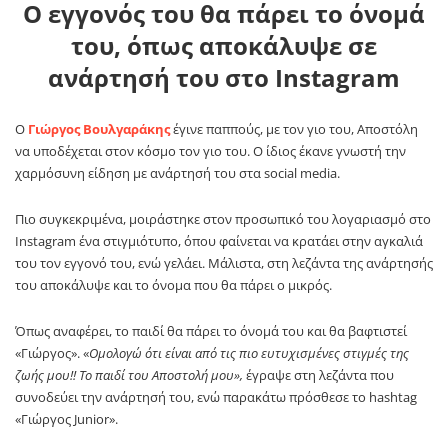
Ο εγγονός του θα πάρει το όνομά
του, όπως αποκάλυψε σε
ανάρτησή του στο Instagram
O
Γιώργος Βουλγαράκης
έγινε παππούς, με τον γιο του, Αποστόλη
να υποδέχεται στον κόσμο τον γιο του. Ο ίδιος έκανε γνωστή την
χαρμόσυνη είδηση με ανάρτησή του στα social media.
Πιο συγκεκριμένα, μοιράστηκε στον προσωπικό του λογαριασμό στο
Ιnstagram ένα στιγμιότυπο, όπου φαίνεται να κρατάει στην αγκαλιά
του τον εγγονό του, ενώ γελάει. Μάλιστα, στη λεζάντα της ανάρτησής
του αποκάλυψε και το όνομα που θα πάρει ο μικρός.
Όπως αναφέρει, το παιδί θα πάρει το όνομά του και θα βαφτιστεί
«Γιώργος». «
Ομολογώ ότι είναι από τις πιο ευτυχισμένες στιγμές της
ζωής μου!! Το παιδί του Αποστολή μου»,
έγραψε στη λεζάντα που
συνοδεύει την ανάρτησή του, ενώ παρακάτω πρόσθεσε το hashtag
«Γιώργος Junior».