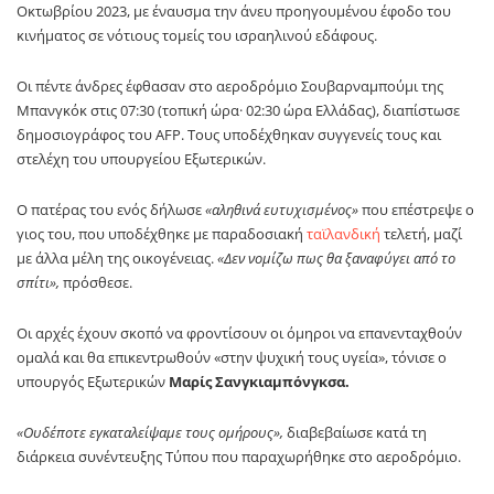
Οκτωβρίου 2023, με έναυσμα την άνευ προηγουμένου έφοδο του
κινήματος σε νότιους τομείς του ισραηλινού εδάφους.
Οι πέντε άνδρες έφθασαν στο αεροδρόμιο Σουβαρναμπούμι της
Μπανγκόκ στις 07:30 (τοπική ώρα· 02:30 ώρα Ελλάδας), διαπίστωσε
δημοσιογράφος του AFP. Τους υποδέχθηκαν συγγενείς τους και
στελέχη του υπουργείου Εξωτερικών.
Ο πατέρας του ενός δήλωσε
«αληθινά ευτυχισμένος»
που επέστρεψε ο
γιος του, που υποδέχθηκε με παραδοσιακή
ταϊλανδική
τελετή, μαζί
με άλλα μέλη της οικογένειας.
«Δεν νομίζω πως θα ξαναφύγει από το
σπίτι»,
πρόσθεσε.
Οι αρχές έχουν σκοπό να φροντίσουν οι όμηροι να επανενταχθούν
ομαλά και θα επικεντρωθούν «στην ψυχική τους υγεία», τόνισε ο
υπουργός Εξωτερικών
Μαρίς Σανγκιαμπόνγκσα.
«Ουδέποτε εγκαταλείψαμε τους ομήρους»,
διαβεβαίωσε κατά τη
διάρκεια συνέντευξης Τύπου που παραχωρήθηκε στο αεροδρόμιο.