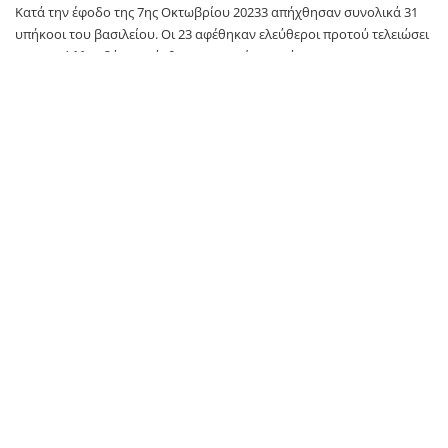
Κατά την έφοδο της 7ης Οκτωβρίου 20233 απήχθησαν συνολικά 31
υπήκοοι του βασιλείου. Οι 23 αφέθηκαν ελεύθεροι προτού τελειώσει
το 2023. Άλλοι δύο κηρύχθηκαν νεκροί τον Μάιο του 2024. Ο
τελευταίος όμηρος από την Ταϊλάνδη που συνεχίζει να κρατείται στη
Λωρίδα της Γάζας πιστεύεται πως είναι ακόμη ζωντανός.
Σύμφωνα με τις αρχές στην Μπανγκόκ, στο πλαίσιο του πολέμου
Ισραήλ-Χαμάς έχασαν τη ζωή τους 46 ταϊλανδοί εργάτες. Οι
περισσότεροι σκοτώθηκαν όταν έγινε η επίθεση του παλαιστινιακού
ισλαμιστικού κινήματος, ωστόσο κάποιοι έχασαν τη ζωή τους από
ρουκέτες του λιβανικού κινήματος Χεζμπολά, που άνοιξε μέτωπο με
το Ισραήλ την επομένη του ξεσπάσματος του πολέμου για να
υποστηρίξει τη Χαμάς, σύμμαχό της.
TAGS:
Χαμάς
Πρώτο Θέμα
SOURCE: