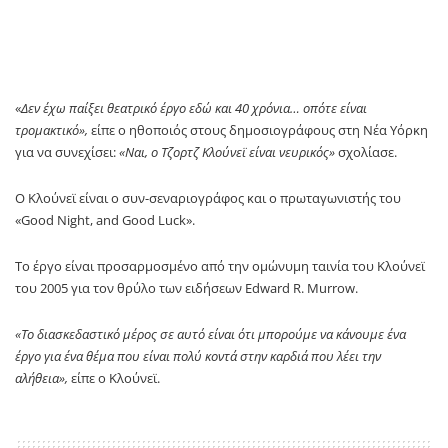
«
Δεν έχω παίξει θεατρικό έργο εδώ και 40 χρόνια… οπότε είναι
τρομακτικό»,
είπε ο ηθοποιός στους δημοσιογράφους στη Νέα Υόρκη
για να συνεχίσει:
«Ναι, ο Τζορτζ Κλούνεϊ είναι νευρικός»
σχολίασε.
Ο Κλούνεϊ είναι ο συν-σεναριογράφος και ο πρωταγωνιστής του
«Good Night, and Good Luck».
Το έργο είναι προσαρμοσμένο από την ομώνυμη ταινία του Κλούνεϊ
του 2005 για τον θρύλο των ειδήσεων Edward R. Murrow.
«Το διασκεδαστικό μέρος σε αυτό είναι ότι μπορούμε να κάνουμε ένα
έργο για ένα θέμα που είναι πολύ κοντά στην καρδιά που λέει την
αλήθεια»,
είπε ο Κλούνεϊ.