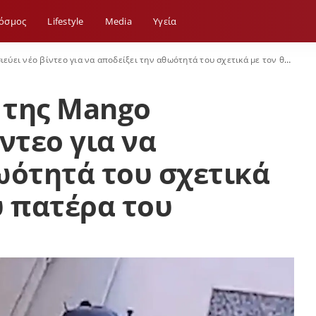
όσμος
Lifestyle
Media
Yγεία
έο βίντεο για να αποδείξει την αθωότητά του σχετικά με τον θάνατο του πατέρα του
ή της Mango
ντεο για να
ωότητά του σχετικά
υ πατέρα του