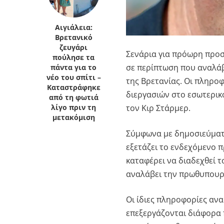
Αιγιάλεια:
Βρετανικό
ζευγάρι
Σενάρια για πρόωρη προσ
πούλησε τα
σε περίπτωση που αναλάβ
πάντα για το
νέο του σπίτι –
της Βρετανίας. Οι πληροφ
Καταστράφηκε
διεργασιών στο εσωτερικ
από τη φωτιά
τον Κιρ Στάρμερ.
λίγο πριν τη
μετακόμιση
Σύμφωνα με δημοσιεύματα
εξετάζει το ενδεχόμενο
καταφέρει να διαδεχθεί τ
αναλάβει την πρωθυπουρ
Οι ίδιες πληροφορίες αν
επεξεργάζονται διάφορα π