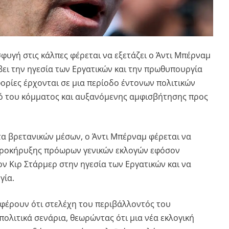
φυγή στις κάλπες φέρεται να εξετάζει ο Άντι Μπέρναμ
ει την ηγεσία των Εργατικών και την πρωθυπουργία
ορίες έρχονται σε μια περίοδο έντονων πολιτικών
ό του κόμματος και αυξανόμενης αμφισβήτησης προς
 βρετανικών μέσων, ο Άντι Μπέρναμ φέρεται να
 προκήρυξης πρόωρων γενικών εκλογών εφόσον
ον Κιρ Στάρμερ στην ηγεσία των Εργατικών και να
γία.
αφέρουν ότι στελέχη του περιβάλλοντός του
ολιτικά σενάρια, θεωρώντας ότι μια νέα εκλογική