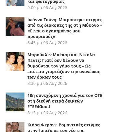
και φωτογραφίες
9:00 μμ
06 Αυγ 2026
Ιωάννα Τούνη: Μοιράστηκε στιγμές
από τις διακοπές της στη Μύκονο –
«Είναι ο αγαπημένος μου
προορισμός»
8:45 μμ
06 Αυγ 2026
Μπρούκλιν Μπέκαμ και Νίκολα
Πελτζ: Γιατί δεν θέλουν να
θυμούνται τον γάμο τους – Ως
επέτειο γιορτάζουν την ανανέωση
των όρκων τους
8:30 μμ
06 Αυγ 2026
18η συνεχόμενη χρονιά για τον ΟΤΕ
στη διεθνή σειρά δεικτών
FTSE4Good
8:15 μμ
06 Αυγ 2026
Κιάρα Φεράνι: Ρομαντικές στιγμές
στην Ίμπιζα με τον νέο της