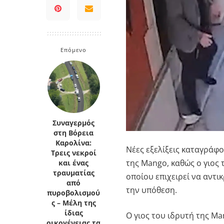
Κρήτη
Πελοπόννησος
Κυκλάδες
Πελοπόννησος
Επόμενο
Συναγερμός
στη Βόρεια
Καρολίνα:
Νέες εξελίξεις καταγράφ
Τρεις νεκροί
της Mango, καθώς ο γιος
και ένας
τραυματίας
οποίου επιχειρεί να αντι
από
την υπόθεση.
πυροβολισμού
ς – Μέλη της
ίδιας
Ο γιος του ιδρυτή της Ma
οικογένειας τα