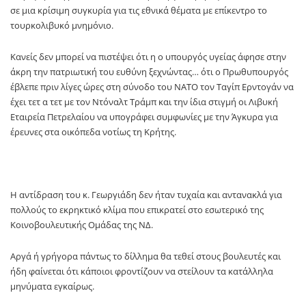
σε μια κρίσιμη συγκυρία για τις εθνικά θέματα με επίκεντρο το
τουρκολιβυκό μνημόνιο.
Κανείς δεν μπορεί να πιστέψει ότι η ο υπουργός υγείας άφησε στην
άκρη την πατριωτική του ευθύνη ξεχνώντας… ότι ο Πρωθυπουργός
έβλεπε πριν λίγες ώρες στη σύνοδο του ΝΑΤΟ τον Ταγίπ Ερντογάν να
έχει τετ α τετ με τον Ντόναλτ Τράμπ και την ίδια στιγμή οι Λιβυκή
Εταιρεία Πετρελαίου να υπογράφει συμφωνίες με την Άγκυρα για
έρευνες στα οικόπεδα νοτίως τη Κρήτης.
Η αντίδραση του κ. Γεωργιάδη δεν ήταν τυχαία και αντανακλά για
πολλούς το εκρηκτικό κλίμα που επικρατεί στο εσωτερικό της
Κοινοβουλευτικής Ομάδας της ΝΔ.
Αργά ή γρήγορα πάντως το δίλλημα θα τεθεί στους βουλευτές και
ήδη φαίνεται ότι κάποιοι φροντίζουν να στείλουν τα κατάλληλα
μηνύματα εγκαίρως.