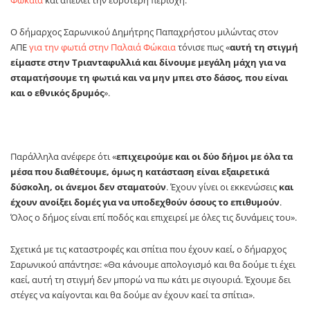
Ο δήμαρχος Σαρωνικού Δημήτρης Παπαχρήστου μιλώντας στον
ΑΠΕ
για την φωτιά στην Παλαιά Φώκαια
τόνισε πως «
αυτή τη στιγμή
είμαστε στην Τριανταφυλλιά και δίνουμε μεγάλη μάχη για να
σταματήσουμε τη φωτιά και να μην μπει στο δάσος, που είναι
και ο εθνικός δρυμός
».
Παράλληλα ανέφερε ότι «
επιχειρούμε και οι δύο δήμοι με όλα τα
μέσα που διαθέτουμε, όμως η κατάσταση είναι εξαιρετικά
δύσκολη, οι άνεμοι δεν σταματούν
. Έχουν γίνει οι εκκενώσεις
και
έχουν ανοίξει δομές για να υποδεχθούν όσους το επιθυμούν
.
Όλος ο δήμος είναι επί ποδός και επιχειρεί με όλες τις δυνάμεις του».
Σχετικά με τις καταστροφές και σπίτια που έχουν καεί, ο δήμαρχος
Σαρωνικού απάντησε: «Θα κάνουμε απολογισμό και θα δούμε τι έχει
καεί, αυτή τη στιγμή δεν μπορώ να πω κάτι με σιγουριά. Έχουμε δει
στέγες να καίγονται και θα δούμε αν έχουν καεί τα σπίτια».