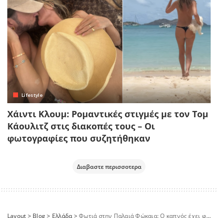
Lifestyle
Χάιντι Κλουμ: Ρομαντικές στιγμές με τον Τομ
Κάουλιτζ στις διακοπές τους – Οι
φωτογραφίες που συζητήθηκαν
Διαβαστε περισσοτερα
Layout
>
Blog
>
Ελλάδα
>
Φωτιά στην Παλαιά Φώκαια: Ο καπνός έχει φτάσει στα Κύθηρα – Ο χάρτης του METEO