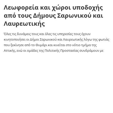
Λεωφορεία και χώροι υποδοχής
από τους Δήμους Σαρωνικού και
Λαυρεωτικής
Όλες τις δυνάμεις τους και όλες τις υπηρεσίες τους έχουν
κινητοποιήσει οι Δήμοι Σαρωνικού και Λαυρεωτικής λόγω της φωτιάς
που ξεκίνησε από το Θυμάρι και κινείται στο νότιο τμήμα της
Αττικής, ενώ οι ομάδες της Πολιτικής Προστασίας συνδράμουν με
κάθε μέσο που διαθέτουν στην προσπάθεια της Πυροσβεστικής.
Οικισμοί της ευρύτερης περιοχής έχουν εκκενωθεί και οι Δήμοι
έχουν διαθέσει λεωφορεία για τη μετακίνηση κατοίκων προς το
Λαγονήσι και προς το Λαύριο, ενώ έχουν ανοίξει και χώροι
υποδοχής, όπως στα ΚΑΠΗ.
Ως προς τις κατασκηνώσεις που υπάρχουν στο νότιο τμήμα του
Δήμου Λαυρεωτικής, ο δήμαρχος Δημήτρης Λουκάς ανέφερε πως
είναι μακριά από το μέτωπο της φωτιάς, ωστόσο οι πάντες
βρίσκονται σε επιφυλακή και αν χρειαστεί, υπάρχει σχεδιασμός για