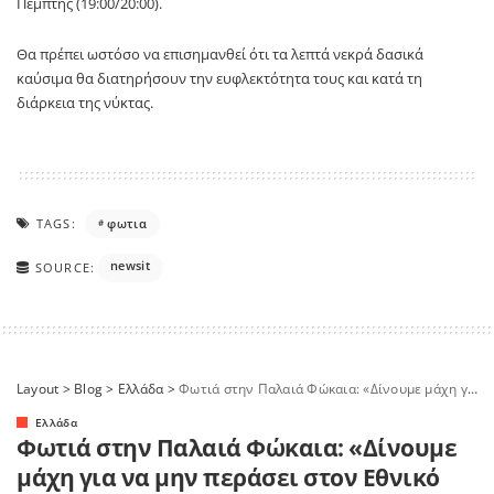
Πέμπτης (19:00/20:00).
Θα πρέπει ωστόσο να επισημανθεί ότι τα λεπτά νεκρά δασικά
καύσιμα θα διατηρήσουν την ευφλεκτότητα τους και κατά τη
διάρκεια της νύκτας.
TAGS:
φωτια
newsit
SOURCE:
Layout
>
Blog
>
Ελλάδα
>
Φωτιά στην Παλαιά Φώκαια: «Δίνουμε μάχη για να μην περάσει στον Εθνικό Δρυμό» λέει ο δήμαρχος Σαρωνικού
Ελλάδα
Φωτιά στην Παλαιά Φώκαια: «Δίνουμε
μάχη για να μην περάσει στον Εθνικό