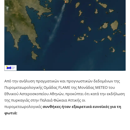
Από την ανάλυση πραγματικών και προγνωστικών δεδομένων της
Πυρομετεωρολογικής Ομάδας FLAME της Μονάδας ΜΕΤΕΟ του
Εθνικού Αστεροσκοπείου Αθηνών, προκύπτει ότι κατά την εκδήλωση
της πυρκαγιάς στην Παλαιά Φώκαια Αττικής οι
πυρομετεωρολογικές
συνθήκες ήταν εξαιρετικά ευνοϊκές για τη
φωτιά: