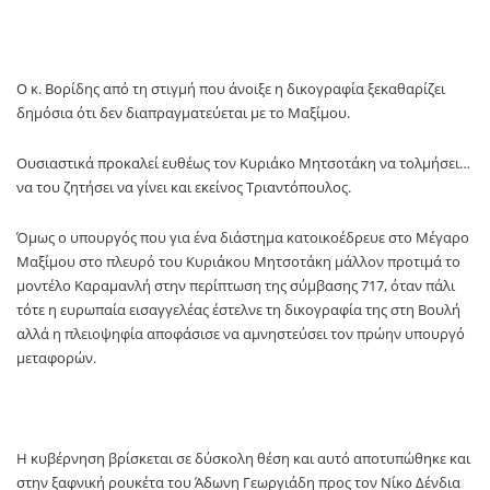
Ο κ. Βορίδης από τη στιγμή που άνοιξε η δικογραφία ξεκαθαρίζει
δημόσια ότι δεν διαπραγματεύεται με το Μαξίμου.
Ουσιαστικά προκαλεί ευθέως τον Κυριάκο Μητσοτάκη να τολμήσει…
να του ζητήσει να γίνει και εκείνος Τριαντόπουλος.
Όμως ο υπουργός που για ένα διάστημα κατοικοέδρευε στο Μέγαρο
Μαξίμου στο πλευρό του Κυριάκου Μητσοτάκη μάλλον προτιμά το
μοντέλο Καραμανλή στην περίπτωση της σύμβασης 717, όταν πάλι
τότε η ευρωπαία εισαγγελέας έστελνε τη δικογραφία της στη Βουλή
αλλά η πλειοψηφία αποφάσισε να αμνηστεύσει τον πρώην υπουργό
μεταφορών.
Η κυβέρνηση βρίσκεται σε δύσκολη θέση και αυτό αποτυπώθηκε και
στην ξαφνική ρουκέτα του Άδωνη Γεωργιάδη προς τον Νίκο Δένδια