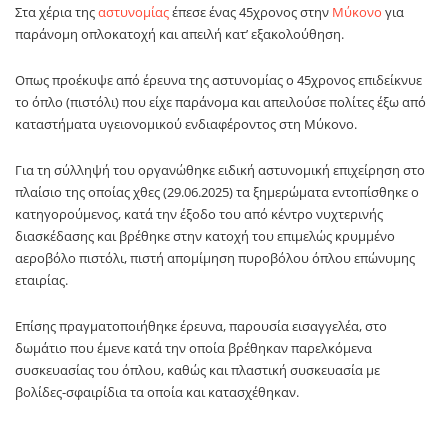
Στα χέρια της
αστυνομίας
έπεσε ένας 45χρονος στην
Μύκονο
για
παράνομη οπλοκατοχή και απειλή κατ’ εξακολούθηση.
Οπως προέκυψε από έρευνα της αστυνομίας ο 45χρονος επιδείκνυε
το όπλο (πιστόλι) που είχε παράνομα και απειλούσε πολίτες έξω από
καταστήματα υγειονομικού ενδιαφέροντος στη Μύκονο.
Για τη σύλληψή του οργανώθηκε ειδική αστυνομική επιχείρηση στο
πλαίσιο της οποίας χθες (29.06.2025) τα ξημερώματα εντοπίσθηκε ο
κατηγορούμενος, κατά την έξοδο του από κέντρο νυχτερινής
διασκέδασης και βρέθηκε στην κατοχή του επιμελώς κρυμμένο
αεροβόλο πιστόλι, πιστή απομίμηση πυροβόλου όπλου επώνυμης
εταιρίας.
Επίσης πραγματοποιήθηκε έρευνα, παρουσία εισαγγελέα, στο
δωμάτιο που έμενε κατά την οποία βρέθηκαν παρελκόμενα
συσκευασίας του όπλου, καθώς και πλαστική συσκευασία με
βολίδες-σφαιρίδια τα οποία και κατασχέθηκαν.