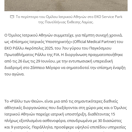
Το περίπτερο του Ομίλου Ιατρικού Αθηνών στο EKO Service Park
της Πανελλήνιας Έκθεσης Λαμίας.
Ο Όμιλος Ιατρικού Αθηνών συμμετείχε, για πέμπτη συνεχή χρονιά,
ως «Επίσημος Ιατρικός Υποστηρικτής» (Official Medical Partner) του
ΕΚΟ Ράλλυ Ακρόπολις 2025, του 7ου γύρου του Παγκόσμιου
Πρωταθλήματος Ράλλυ της FIA. Η διοργάνωση πραγματοποιήθηκε
από τις 26 έως τις 29 Ιουνίου, με την εντυπωσιακή υπερειδική
διαδρομή στο Ζάππειο Μέγαρο να σηματοδοτεί την επίσημη έναρξη
του αγώνα.
Το «Ράλλυ των Θεών», είναι μια από τις σημαντικότερες διεθνείς
αθλητικές διοργανώσεις που διεξάγονται στη χώρα μας και ο Όμιλος
Ιατρικού Αθηνών παρείχε ιατρική υποστήριξη, διαθέτοντας 15
πλήρως εξοπλισμένα ασθενοφόρα, επανδρωμένα με 30 διασώστες
και 9 γιατρούς. Παράλληλα, προσέφερε υψηλού επιπέδου υπηρεσίες