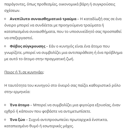
παράγοντες, όπως προθεσμίες, οικονομικά βάρη ή συγκρούσεις
σχέσεων.
Ανεπίλυτο συναισθηματικό τραύμα
– Η καταδίωξή σας σε ένα
όνειρο μπορεί να συνδέεται με προηγούμενα τραύματα ή
καταπιεσμένα συναισθήματα, που το υποσυνείδητό σας προσπαθεί
να επεξεργαστεί.
Φόβος σύγκρουσης
– Εάν ο κυνηγός είναι ένα άτομο που
γνωρίζετε, μπορεί να συμβολίζει μια αντιπαράθεση ή ένα πρόβλημα
με αυτό το άτομο στην πραγματική ζωή.
Ποιος ή Τι σε κυνηγάει;
Η ταυτότητα του κυνηγού στο όνειρό σας παίζει καθοριστικό ρόλο
στην ερμηνεία:
Ένα άτομο
– Μπορεί να συμβολίζει μια φιγούρα εξουσίας, έναν
εχθρό ή κάποιον που φοβάστε να αντιμετωπίσετε.
Ένα ζώο
– Συχνά αντιπροσωπεύει πρωταρχικά ένστικτα,
καταπιεσμένο θυμό ή εσωτερικές μάχες.