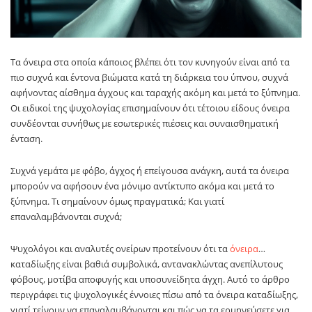
Τα όνειρα στα οποία κάποιος βλέπει ότι τον κυνηγούν είναι από τα
πιο συχνά και έντονα βιώματα κατά τη διάρκεια του ύπνου, συχνά
αφήνοντας αίσθημα άγχους και ταραχής ακόμη και μετά το ξύπνημα.
Οι ειδικοί της ψυχολογίας επισημαίνουν ότι τέτοιου είδους όνειρα
συνδέονται συνήθως με εσωτερικές πιέσεις και συναισθηματική
ένταση.
Συχνά γεμάτα με φόβο, άγχος ή επείγουσα ανάγκη, αυτά τα όνειρα
μπορούν να αφήσουν ένα μόνιμο αντίκτυπο ακόμα και μετά το
ξύπνημα. Τι σημαίνουν όμως πραγματικά; Και γιατί
επαναλαμβάνονται συχνά;
Ψυχολόγοι και αναλυτές ονείρων προτείνουν ότι τα
όνειρα
…
καταδίωξης είναι βαθιά συμβολικά, αντανακλώντας ανεπίλυτους
φόβους, μοτίβα αποφυγής και υποσυνείδητα άγχη. Αυτό το άρθρο
περιγράφει τις ψυχολογικές έννοιες πίσω από τα όνειρα καταδίωξης,
γιατί τείνουν να επαναλαμβάνονται και πώς να τα ερμηνεύσετε για