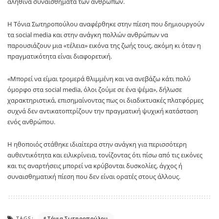
αληθινά συναισθήματα των ανθρώπων.
Η Τόνια Σωτηροπούλου αναφέρθηκε στην πίεση που δημιουργούν
τα social media και στην ανάγκη πολλών ανθρώπων να
παρουσιάζουν μια «τέλεια» εικόνα της ζωής τους, ακόμη κι όταν η
πραγματικότητα είναι διαφορετική.
«Μπορεί να είμαι τρομερά θλιμμένη και να ανεβάζω κάτι πολύ
όμορφο στα social media, όλοι ζούμε σε ένα ψέμα», δήλωσε
χαρακτηριστικά, επισημαίνοντας πως οι διαδικτυακές πλατφόρμες
συχνά δεν αντικατοπτρίζουν την πραγματική ψυχική κατάσταση
ενός ανθρώπου.
Η ηθοποιός στάθηκε ιδιαίτερα στην ανάγκη για περισσότερη
αυθεντικότητα και ειλικρίνεια, τονίζοντας ότι πίσω από τις εικόνες
και τις αναρτήσεις μπορεί να κρύβονται δυσκολίες, άγχος ή
συναισθηματική πίεση που δεν είναι ορατές στους άλλους.
TAGS:
Τόνια Σωτηροπούλου