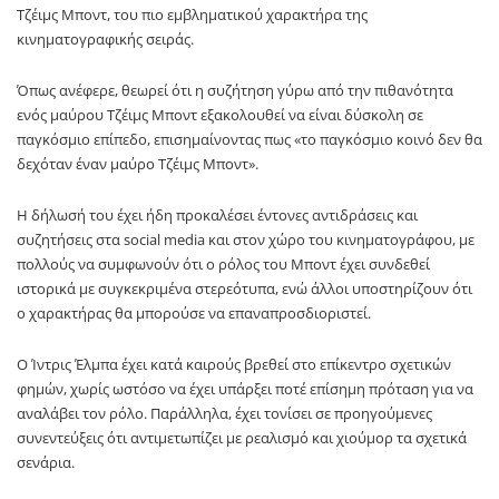
Τζέιμς Μποντ, του πιο εμβληματικού χαρακτήρα της
κινηματογραφικής σειράς.
Όπως ανέφερε, θεωρεί ότι η συζήτηση γύρω από την πιθανότητα
ενός μαύρου Τζέιμς Μποντ εξακολουθεί να είναι δύσκολη σε
παγκόσμιο επίπεδο, επισημαίνοντας πως «το παγκόσμιο κοινό δεν θα
δεχόταν έναν μαύρο Τζέιμς Μποντ».
Η δήλωσή του έχει ήδη προκαλέσει έντονες αντιδράσεις και
συζητήσεις στα social media και στον χώρο του κινηματογράφου, με
πολλούς να συμφωνούν ότι ο ρόλος του Μποντ έχει συνδεθεί
ιστορικά με συγκεκριμένα στερεότυπα, ενώ άλλοι υποστηρίζουν ότι
ο χαρακτήρας θα μπορούσε να επαναπροσδιοριστεί.
Ο Ίντρις Έλμπα έχει κατά καιρούς βρεθεί στο επίκεντρο σχετικών
φημών, χωρίς ωστόσο να έχει υπάρξει ποτέ επίσημη πρόταση για να
αναλάβει τον ρόλο. Παράλληλα, έχει τονίσει σε προηγούμενες
συνεντεύξεις ότι αντιμετωπίζει με ρεαλισμό και χιούμορ τα σχετικά
σενάρια.