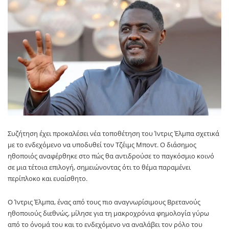
Συζήτηση έχει προκαλέσει νέα τοποθέτηση του Ίντρις Έλμπα σχετικά
με το ενδεχόμενο να υποδυθεί τον Τζέιμς Μποντ. Ο διάσημος
ηθοποιός αναφέρθηκε στο πώς θα αντιδρούσε το παγκόσμιο κοινό
σε μια τέτοια επιλογή, σημειώνοντας ότι το θέμα παραμένει
περίπλοκο και ευαίσθητο.
Ο Ίντρις Έλμπα, ένας από τους πιο αναγνωρίσιμους Βρετανούς
ηθοποιούς διεθνώς, μίλησε για τη μακροχρόνια φημολογία γύρω
από το όνομά του και το ενδεχόμενο να αναλάβει τον ρόλο του