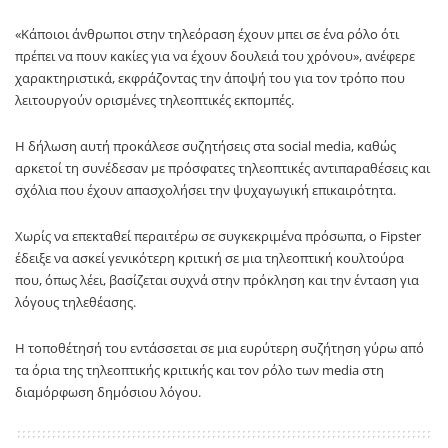
«Κάποιοι άνθρωποι στην τηλεόραση έχουν μπει σε ένα ρόλο ότι
πρέπει να πουν κακίες για να έχουν δουλειά του χρόνου», ανέφερε
χαρακτηριστικά, εκφράζοντας την άποψή του για τον τρόπο που
λειτουργούν ορισμένες τηλεοπτικές εκπομπές.
Η δήλωση αυτή προκάλεσε συζητήσεις στα social media, καθώς
αρκετοί τη συνέδεσαν με πρόσφατες τηλεοπτικές αντιπαραθέσεις και
σχόλια που έχουν απασχολήσει την ψυχαγωγική επικαιρότητα.
Χωρίς να επεκταθεί περαιτέρω σε συγκεκριμένα πρόσωπα, ο Fipster
έδειξε να ασκεί γενικότερη κριτική σε μια τηλεοπτική κουλτούρα
που, όπως λέει, βασίζεται συχνά στην πρόκληση και την ένταση για
λόγους τηλεθέασης.
Η τοποθέτησή του εντάσσεται σε μια ευρύτερη συζήτηση γύρω από
τα όρια της τηλεοπτικής κριτικής και τον ρόλο των media στη
διαμόρφωση δημόσιου λόγου.