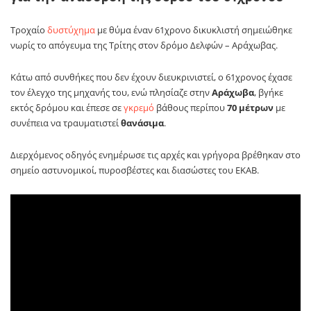
Τροχαίο
δυστύχημα
με θύμα έναν 61χρονο δικυκλιστή σημειώθηκε
νωρίς το απόγευμα της Τρίτης στον δρόμο Δελφών – Αράχωβας.
Κάτω από συνθήκες που δεν έχουν διευκρινιστεί, ο 61χρονος έχασε
τον έλεγχο της μηχανής του, ενώ πλησίαζε στην
Αράχωβα
, βγήκε
εκτός δρόμου και έπεσε σε
γκρεμό
βάθους περίπου
70 μέτρων
με
συνέπεια να τραυματιστεί
θανάσιμα
.
Διερχόμενος οδηγός ενημέρωσε τις αρχές και γρήγορα βρέθηκαν στο
σημείο αστυνομικοί, πυροσβέστες και διασώστες του ΕΚΑΒ.