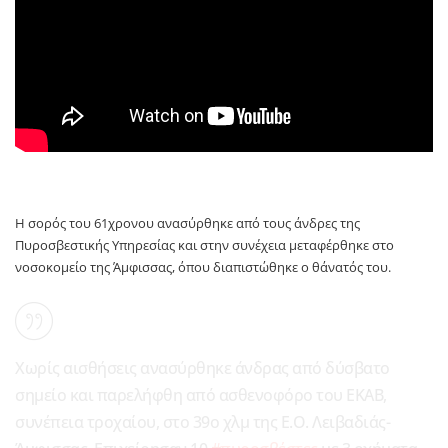
Η σορός του 61χρονου ανασύρθηκε από τους άνδρες της
Πυροσβεστικής Υπηρεσίας και στην συνέχεια μεταφέρθηκε στο
νοσοκομείο της Άμφισσας, όπου διαπιστώθηκε ο θάνατός του.
Χωρίς αισθήσεις ανασύρθηκε άνδρας από δύσβατο
σημείο και παρελήφθη από ασθενοφόρο του ΕΚΑΒ,
συνέπεια τροχαίου, στο 39ο χλμ της Ε.Ο. Λειβαδιάς-