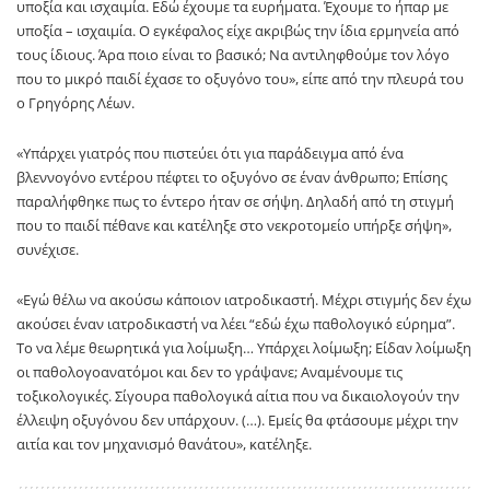
υποξία και ισχαιμία. Εδώ έχουμε τα ευρήματα. Έχουμε το ήπαρ με
υποξία – ισχαιμία. Ο εγκέφαλος είχε ακριβώς την ίδια ερμηνεία από
τους ίδιους. Άρα ποιο είναι το βασικό; Να αντιληφθούμε τον λόγο
που το μικρό παιδί έχασε το οξυγόνο του», είπε από την πλευρά του
ο Γρηγόρης Λέων.
«Υπάρχει γιατρός που πιστεύει ότι για παράδειγμα από ένα
βλεννογόνο εντέρου πέφτει το οξυγόνο σε έναν άνθρωπο; Επίσης
παραλήφθηκε πως το έντερο ήταν σε σήψη. Δηλαδή από τη στιγμή
που το παιδί πέθανε και κατέληξε στο νεκροτομείο υπήρξε σήψη»,
συνέχισε.
«Εγώ θέλω να ακούσω κάποιον ιατροδικαστή. Μέχρι στιγμής δεν έχω
ακούσει έναν ιατροδικαστή να λέει “εδώ έχω παθολογικό εύρημα”.
Το να λέμε θεωρητικά για λοίμωξη… Υπάρχει λοίμωξη; Είδαν λοίμωξη
οι παθολογοανατόμοι και δεν το γράψανε; Αναμένουμε τις
τοξικολογικές. Σίγουρα παθολογικά αίτια που να δικαιολογούν την
έλλειψη οξυγόνου δεν υπάρχουν. (…). Εμείς θα φτάσουμε μέχρι την
αιτία και τον μηχανισμό θανάτου», κατέληξε.