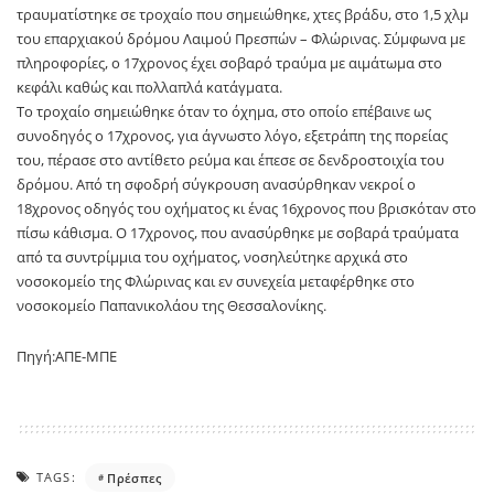
τραυματίστηκε σε τροχαίο που σημειώθηκε, χτες βράδυ, στο 1,5 χλμ
του επαρχιακού δρόμου Λαιμού Πρεσπών – Φλώρινας. Σύμφωνα με
πληροφορίες, ο 17χρονος έχει σοβαρό τραύμα με αιμάτωμα στο
κεφάλι καθώς και πολλαπλά κατάγματα.
Το τροχαίο σημειώθηκε όταν το όχημα, στο οποίο επέβαινε ως
συνοδηγός ο 17χρονος, για άγνωστο λόγο, εξετράπη της πορείας
του, πέρασε στο αντίθετο ρεύμα και έπεσε σε δενδροστοιχία του
δρόμου. Από τη σφοδρή σύγκρουση ανασύρθηκαν νεκροί ο
18χρονος οδηγός του οχήματος κι ένας 16χρονος που βρισκόταν στο
πίσω κάθισμα. Ο 17χρονος, που ανασύρθηκε με σοβαρά τραύματα
από τα συντρίμμια του οχήματος, νοσηλεύτηκε αρχικά στο
νοσοκομείο της Φλώρινας και εν συνεχεία μεταφέρθηκε στο
νοσοκομείο Παπανικολάου της Θεσσαλονίκης.
Πηγή:ΑΠΕ-ΜΠΕ
TAGS:
Πρέσπες