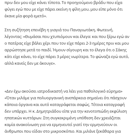
πριν δεν μου είχε κάνει τίποτα. Το προηγούμενο βράδυ που είχα
φύγει εγώ που με είχε πάρει εκείνη η φίλη μου, μου είπε μόνο ότι
έκανε μία φορά εμετό».
Στη συζήτηση επενέβη η γιαγιά του Παναγιωτάκη, Φωτεινή,
λέγοντας: «Θυμάσαι που χτυπιόμουν και έλεγα: και που ξέρω εγώ αν
ο πατέρας είχε βάλει χέρι που τον είχε πάρει 2-3 ημέρες πριν και μου
αρρώστησε μετά το παιδί. Ήμουν σίγουρη και το έλεγα ότι ο Σάκης
κάτι είχε κάνει, το είχε πάρει 3 μέρες νωρίτερα. Το φώναζα εγώ αυτό,
αλλά κανείς δεν με άκουγε».
«Δεν έχω ακούσει ιατροδικαστή να λέει για παθολογικό εύρημα»
«Όταν μιλάμε για πολυοργανική ανεπάρκεια σημαίνει ότι πάσχουν
κάποια όργανα και αυτό καταγράφεται σαφώς. Τέτοια καταγραφή
δεν υπάρχει. Η κ. Δημητριάδου είπε για την κενοτοπιώδη εκφύλιση
ηπατικών κυττάρων. Στη συγκεκριμένη υπόθεση δεν χρειάζεται
καμία ανακοίνωση για να ερμηνευτεί γιατί την ερμηνεύουν οι
άνθρωποι που είδαν στο μικροσκόπιο. Και μιλάνε ξεκάθαρα για