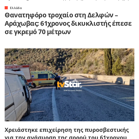
Ελλάδα
Θανατηφόρο τροχαίο στη Δελφών –
Αράχωβας: 61χρονος δικυκλιστής έπεσε
σε γκρεμό 70 μέτρων
Χρειάστηκε επιχείρηση της πυροσβεστικής
για την ανάσυρση της σορού του 61χρονου