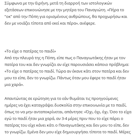
Σύμφωνα με την Ειρήνη, μετά τη διαρροή των ιστολογικών
εξετάσεων επικοινώνησε με την μητέρα του Παναγιώτη. «Πήρα το
“οκ” από την Πόπη για ορισμένους ανθρώπους, θα προχωρήσω και
δεν με νοιάζει τίποτα από εκεί και πέρα», ανέφερε.
«Το είχε ο πατέρας το παιδί»
Από την πλευρά της η Πόπη, είπε πως ο Παναγιωτάκης ήταν με τον
πατέρα του και δεν γνωρίζει αν είχε παρουσιάσει κάποιο πρόβλημα:
«Το είχε ο πατέρας το παιδί. Τώρα αν έκανε κάτι στον πατέρα και δεν
μου το είπε, δεν το γνωρίζω. Πάντως όταν μου έφερε το παιδί ήταν
μια χαρά».
Απαντώντας σε ερώτηση για το εάν θυμάται τις προηγούμενες
ημέρες να έχει καταγράψει δυσκολία στην επικοινωνία με το παιδί,
όπως το να μην ανταποκρίνεται, απάντησε: «Όχι, όχι, όχι. Όσο το είχα
εγώ το παιδί ήταν μια χαρά, αν 3-4 μέρες πριν που το είχε πάρει ο
πατέρας του είχε κάνει κάτι ο Παναγιωτάκης και δεν μου το είπε, δεν
το γνωρίζω. Εμένα δεν μου είχε δημιουργήσει τίποτα το παιδί. Μέρες