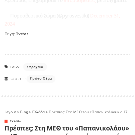
Άμφισσας. Επιχείρησαν 10
#πυροσβέστες
με 3 οχήματα.
— Πυροσβεστικό Σώμα (@pyrosvestiki)
December 31,
2024
Πηγή:
Tvstar
TAGS:
τροχαιο
Πρώτο Θέμα
SOURCE:
Layout
>
Blog
>
Ελλάδα
>
Πρέσπες: Στη ΜΕΘ του «Παπανικολάου» ο 17χρονος τραυματίας από το τροχαίο
Ελλάδα
Πρέσπες: Στη ΜΕΘ του «Παπανικολάου»