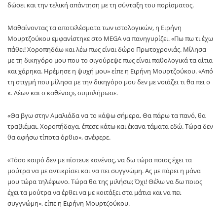
δώσει και την τελική απάντηση με τη σύνταξη του πορίσματος.
Μαθαίνοντας τα αποτελέσματα των ιστολογικών, η Ειρήνη
Μουρτζούκου εμφανίστηκε στο MEGA να πανηγυρίζει. «Πω πω τι έχω
πάθει! Χοροπηδάω και λέω πως είναι δώρο Πρωτοχρονιάς. Μίλησα
με τη δικηγόρο μου που το σιγούρεψε πως είναι παθολογικά τα αίτια
και χάρηκα. Ηρέμησε η ψυχή μου» είπε η Ειρήνη Μουρτζούκου. «Από
τη στιγμή που μίλησα με την δικηγόρο μου δεν με νοιάζει τι θα πει ο
κ. Λέων και ο καθένας», συμπλήρωσε.
«Θα βγω στην Αμαλιάδα να το κάψω σήμερα. Θα πάρω τα πανό, θα
τραβιέμαι. Χοροπήδαγα, έπεσε κάτω και έκανα τάματα εδώ. Τώρα δεν
θα αφήσω τίποτα όρθιο», ανέφερε.
«Τόσο καιρό δεν με πίστευε κανένας, να δω τώρα ποιος έχει τα
μούτρα να με αντικρίσει και να πει συγγνώμη. Ας με πάρει η μάνα
μου τώρα τηλέφωνο. Τώρα θα της μιλήσω; Όχι! Θέλω να δω ποιος
έχει τα μούτρα να έρθει να με κοιτάξει στα μάτια και να πει
συγγνώμη», είπε η Ειρήνη Μουρτζούκου.