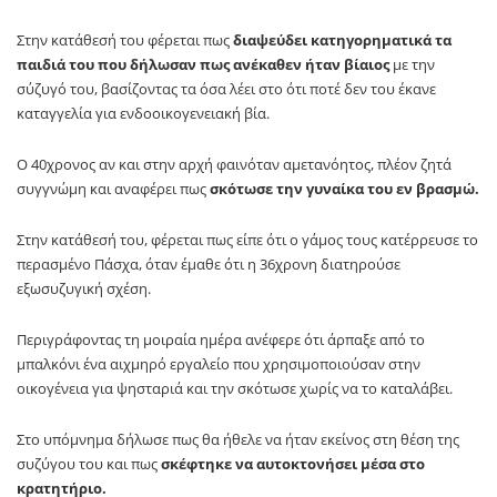
Στην κατάθεσή του φέρεται πως
διαψεύδει κατηγορηματικά τα
παιδιά του που δήλωσαν πως ανέκαθεν ήταν βίαιος
με την
σύζυγό του, βασίζοντας τα όσα λέει στο ότι ποτέ δεν του έκανε
καταγγελία για ενδοοικογενειακή βία.
Ο 40χρονος αν και στην αρχή φαινόταν αμετανόητος, πλέον ζητά
συγγνώμη και αναφέρει πως
σκότωσε την γυναίκα του εν βρασμώ.
Στην κατάθεσή του, φέρεται πως είπε ότι ο γάμος τους κατέρρευσε το
περασμένο Πάσχα, όταν έμαθε ότι η 36χρονη διατηρούσε
εξωσυζυγική σχέση.
Περιγράφοντας τη μοιραία ημέρα ανέφερε ότι άρπαξε από το
μπαλκόνι ένα αιχμηρό εργαλείο που χρησιμοποιούσαν στην
οικογένεια για ψησταριά και την σκότωσε χωρίς να το καταλάβει.
Στο υπόμνημα δήλωσε πως θα ήθελε να ήταν εκείνος στη θέση της
συζύγου του και πως
σκέφτηκε να αυτοκτονήσει μέσα στο
κρατητήριο.