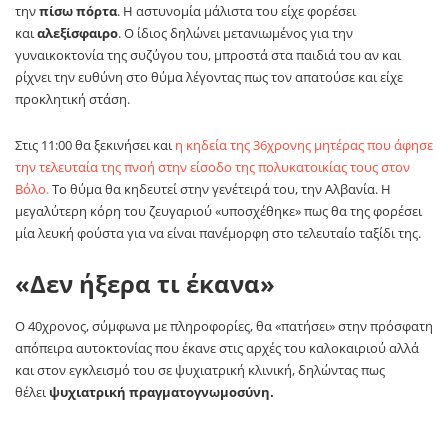
την
πίσω πόρτα
. Η αστυνομία μάλιστα του είχε φορέσει
και
αλεξίσφαιρο
. Ο ίδιος δηλώνει μετανιωμένος για την
γυναικοκτονία της συζύγου του, μπροστά στα παιδιά του αν και
ρίχνει την ευθύνη στο θύμα λέγοντας πως τον απατούσε και είχε
προκλητική στάση.
Στις 11:00 θα ξεκινήσει και
η κηδεία της 36χρονης μητέρας που άφησε
την τελευταία της πνοή στην είσοδο της πολυκατοικίας τους στον
Βόλο.
Το θύμα θα κηδευτεί στην γενέτειρά του, την Αλβανία. Η
μεγαλύτερη κόρη του ζευγαριού «υποσχέθηκε» πως θα της φορέσει
μία λευκή φούστα για να είναι πανέμορφη στο τελευταίο ταξίδι της.
«Δεν ήξερα τι έκανα»
Ο 40χρονος, σύμφωνα με πληροφορίες, θα «πατήσει» στην πρόσφατη
απόπειρα αυτοκτονίας που έκανε στις αρχές του καλοκαιριού αλλά
και στον εγκλεισμό του σε ψυχιατρική κλινική, δηλώντας πως
θέλει
ψυχιατρική πραγματογνωμοσύνη.