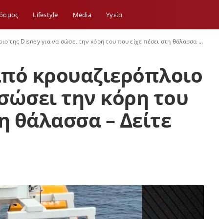
όσμος
Lifestyle
Media
Yγεία
 Disney για να σώσει την κόρη του που είχε πέσει στη θάλασσα – Δείτε βίντεο
από κρουαζιερόπλοιο
 σώσει την κόρη του
η θάλασσα – Δείτε