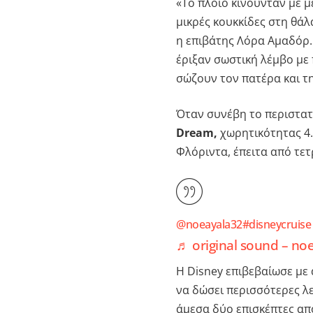
«Το πλοίο κινούνταν με μ
μικρές κουκκίδες στη θάλ
η επιβάτης Λόρα Αμαδόρ. 
έριξαν σωστική λέμβο με
σώζουν τον πατέρα και τη
Όταν συνέβη το περιστατ
Dream,
χωρητικότητας 4.
Φλόριντα, έπειτα από τε
@noeayala32
#disneycruise
♬ original sound – no
Η Disney επιβεβαίωσε με
να δώσει περισσότερες λ
άμεσα δύο επισκέπτες απ