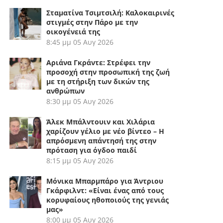
Σταματίνα Τσιμτσιλή: Καλοκαιρινές
στιγμές στην Πάρο με την
οικογένειά της
8:45 μμ
05 Αυγ 2026
Αριάνα Γκράντε: Στρέφει την
προσοχή στην προσωπική της ζωή
με τη στήριξη των δικών της
ανθρώπων
8:30 μμ
05 Αυγ 2026
Άλεκ Μπάλντουιν και Χιλάρια
χαρίζουν γέλιο με νέο βίντεο – Η
απρόσμενη απάντησή της στην
πρόταση για όγδοο παιδί
8:15 μμ
05 Αυγ 2026
Μόνικα Μπαρμπάρο για Άντριου
Γκάρφιλντ: «Είναι ένας από τους
κορυφαίους ηθοποιούς της γενιάς
μας»
8:00 μμ
05 Αυγ 2026