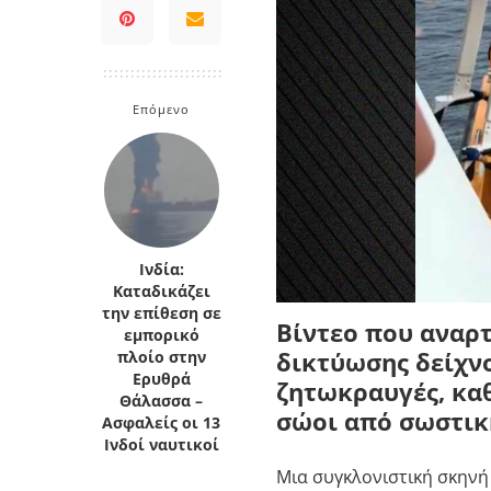
Κρήτη
Πελοπόννησος
Κυκλάδες
Πελοπόννησος
Επόμενο
Ινδία:
Καταδικάζει
την επίθεση σε
Βίντεο που αναρ
εμπορικό
δικτύωσης δείχνο
πλοίο στην
Ερυθρά
ζητωκραυγές, κα
Θάλασσα –
σώοι από σωστικ
Ασφαλείς οι 13
Ινδοί ναυτικοί
Μια συγκλονιστική σκηνή