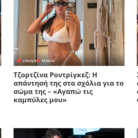
Lifestyle
Ελλάδα
Τζορτζίνα Ροντρίγκεζ: Η
απάντησή της στα σχόλια για το
σώμα της – «Αγαπώ τις
καμπύλες μου»