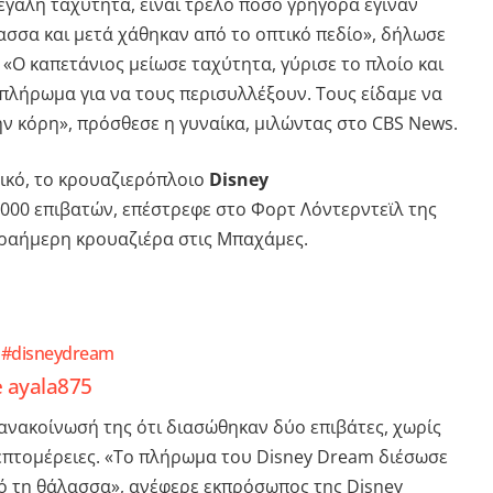
εγάλη ταχύτητα, είναι τρελό πόσο γρήγορα έγιναν
ασσα και μετά χάθηκαν από το οπτικό πεδίο», δήλωσε
«Ο καπετάνιος μείωσε ταχύτητα, γύρισε το πλοίο και
 πλήρωμα για να τους περισυλλέξουν. Τους είδαμε να
ν κόρη», πρόσθεσε η γυναίκα, μιλώντας στο CBS News.
ικό, το κρουαζιερόπλοιο
Disney
000 επιβατών, επέστρεφε στο Φορτ Λόντερντεϊλ της
τραήμερη κρουαζιέρα στις Μπαχάμες.
#disneydream
e ayala875
 ανακοίνωσή της ότι διασώθηκαν δύο επιβάτες, χωρίς
επτομέρειες. «Το πλήρωμα του Disney Dream διέσωσε
ό τη θάλασσα», ανέφερε εκπρόσωπος της Disney