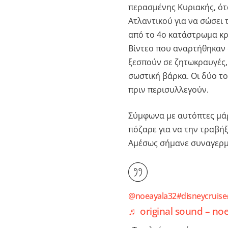
περασμένης Κυριακής, ότ
Ατλαντικού για να σώσει 
από το 4ο κατάστρωμα κ
Βίντεο που αναρτήθηκαν 
ξεσπούν σε ζητωκραυγές,
σωστική βάρκα. Οι δύο τ
πριν περισυλλεγούν.
Σύμφωνα με αυτόπτες μάρ
πόζαρε για να την τραβήξ
Αμέσως σήμανε συναγερμό
@noeayala32
#disneycruise
♬ original sound – no