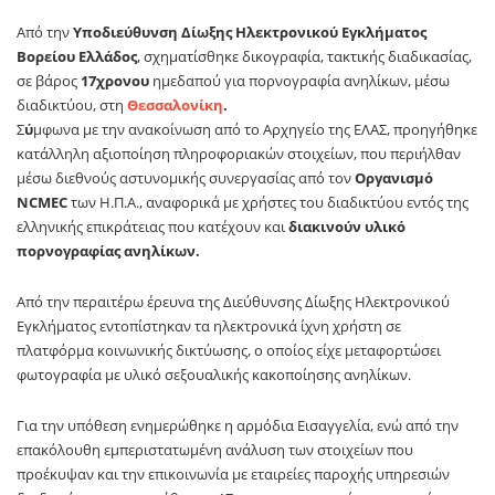
Από την
Υποδιεύθυνση Δίωξης Ηλεκτρονικού Εγκλήματος
Βορείου Ελλάδος
, σχηματίσθηκε δικογραφία, τακτικής διαδικασίας,
σε βάρος
17χρονου
ημεδαπού για πορνογραφία ανηλίκων, μέσω
διαδικτύου, στη
Θεσσαλονίκη
.
Σ
ύ
μφωνα με την ανακοίνωση από το Αρχηγείο της ΕΛΑΣ, προηγήθηκε
κατάλληλη αξιοποίηση πληροφοριακών στοιχείων, που περιήλθαν
μέσω διεθνούς αστυνομικής συνεργασίας από τον
Οργανισμό
NCMEC
των Η.Π.Α., αναφορικά με χρήστες του διαδικτύου εντός της
ελληνικής επικράτειας που κατέχουν και
διακινούν υλικό
πορνογραφίας ανηλίκων.
Από την περαιτέρω έρευνα της Διεύθυνσης Δίωξης Ηλεκτρονικού
Εγκλήματος εντοπίστηκαν τα ηλεκτρονικά ίχνη χρήστη σε
πλατφόρμα κοινωνικής δικτύωσης, ο οποίος είχε μεταφορτώσει
φωτογραφία με υλικό σεξουαλικής κακοποίησης ανηλίκων.
Για την υπόθεση ενημερώθηκε η αρμόδια Εισαγγελία, ενώ από την
επακόλουθη εμπεριστατωμένη ανάλυση των στοιχείων που
προέκυψαν και την επικοινωνία με εταιρείες παροχής υπηρεσιών