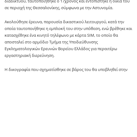
διαδικτύου, ταυτοποιήθηκε ο 17χρονος και εντοπίστηκε η οικία του
σε περιοχή της Θεσσαλονίκης, σύμφωνα με την Αστυνομία.
Ακολούθησε έρευνα, παρουσία δικαστικού λειτουργού, κατά την
οποία ταυτοποιήθηκε η εμπλοκή του στην υπόθεση, ενώ βρέθηκε και
κατασχέθηκε ένα κινητό τηλέφωνο με κάρτα SIM, το οποίο θα
αποσταλεί στο αρμόδιο Τμήμα της Υποδιεύθυνσης
Εγκληματολογικών Ερευνών Βορείου Ελλάδος για περαιτέρω
εργαστηριακή διερεύνηση.
Η δικογραφία που σχηματίσθηκε σε βάρος του θα υποβληθεί στην
αρμόδια εισαγγελική Αρχή.
TAGS:
Θεσσαλονίκη
Πρώτο Θέμα
SOURCE: