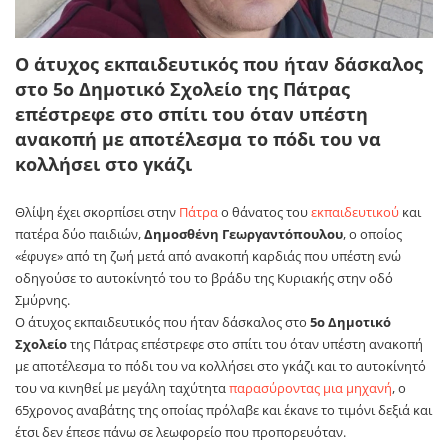
Ο άτυχος εκπαιδευτικός που ήταν δάσκαλος
στο 5ο Δημοτικό Σχολείο της Πάτρας
επέστρεφε στο σπίτι του όταν υπέστη
ανακοπή με αποτέλεσμα το πόδι του να
κολλήσει στο γκάζι
Θλίψη έχει σκορπίσει στην
Πάτρα
ο θάνατος του
εκπαιδευτικού
και
πατέρα δύο παιδιών,
Δημοσθένη Γεωργαντόπουλου
, ο οποίος
«έφυγε» από τη ζωή μετά από ανακοπή καρδιάς που υπέστη ενώ
οδηγούσε το αυτοκίνητό του το βράδυ της Κυριακής στην οδό
Σμύρνης.
Ο άτυχος εκπαιδευτικός που ήταν δάσκαλος στο
5ο Δημοτικό
Σχολείο
της Πάτρας επέστρεφε στο σπίτι του όταν υπέστη ανακοπή
με αποτέλεσμα το πόδι του να κολλήσει στο γκάζι και το αυτοκίνητό
του να κινηθεί με μεγάλη ταχύτητα
παρασύροντας μια μηχανή
, ο
65χρονος αναβάτης της οποίας πρόλαβε και έκανε το τιμόνι δεξιά και
έτσι δεν έπεσε πάνω σε λεωφορείο που προπορευόταν.