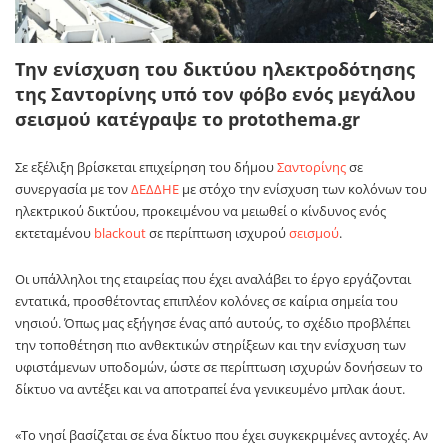
Την ενίσχυση του δικτύου ηλεκτροδότησης
της Σαντορίνης υπό τον φόβο ενός μεγάλου
σεισμού κατέγραψε το protothema.gr
Σε εξέλιξη βρίσκεται επιχείρηση του δήμου
Σαντορίνης
σε
συνεργασία με τον
ΔΕΔΔΗΕ
με στόχο την ενίσχυση των κολόνων του
ηλεκτρικού δικτύου, προκειμένου να μειωθεί ο κίνδυνος ενός
εκτεταμένου
blackout
σε περίπτωση ισχυρού
σεισμού
.
Οι υπάλληλοι της εταιρείας που έχει αναλάβει το έργο εργάζονται
εντατικά, προσθέτοντας επιπλέον κολόνες σε καίρια σημεία του
νησιού. Όπως μας εξήγησε ένας από αυτούς, το σχέδιο προβλέπει
την τοποθέτηση πιο ανθεκτικών στηρίξεων και την ενίσχυση των
υφιστάμενων υποδομών, ώστε σε περίπτωση ισχυρών δονήσεων το
δίκτυο να αντέξει και να αποτραπεί ένα γενικευμένο μπλακ άουτ.
«Το νησί βασίζεται σε ένα δίκτυο που έχει συγκεκριμένες αντοχές. Αν