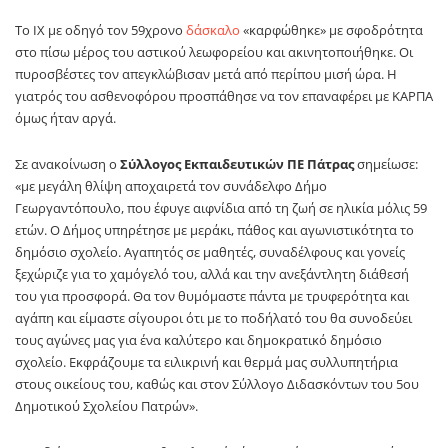
Το ΙΧ με οδηγό τον 59χρονο
δάσκαλο
«καρφώθηκε» με σφοδρότητα
στο πίσω μέρος του αστικού λεωφορείου και ακινητοποιήθηκε. Οι
πυροσβέστες τον απεγκλώβισαν μετά από περίπου μισή ώρα. Η
γιατρός του ασθενοφόρου προσπάθησε να τον επαναφέρει με ΚΑΡΠΑ
όμως ήταν αργά.
Σε ανακοίνωση ο
Σύλλογος Εκπαιδευτικών ΠΕ Πάτρας
σημείωσε:
«με μεγάλη θλίψη αποχαιρετά τον συνάδελφο Δήμο
Γεωργαντόπουλο, που έφυγε αιφνίδια από τη ζωή σε ηλικία μόλις 59
ετών. Ο Δήμος υπηρέτησε με μεράκι, πάθος και αγωνιστικότητα το
δημόσιο σχολείο. Αγαπητός σε μαθητές, συναδέλφους και γονείς
ξεχώριζε για το χαμόγελό του, αλλά και την ανεξάντλητη διάθεσή
του για προσφορά. Θα τον θυμόμαστε πάντα με τρυφερότητα και
αγάπη και είμαστε σίγουροι ότι με το ποδήλατό του θα συνοδεύει
τους αγώνες μας για ένα καλύτερο και δημοκρατικό δημόσιο
σχολείο. Εκφράζουμε τα ειλικρινή και θερμά μας συλλυπητήρια
στους οικείους του, καθώς και στον Σύλλογο Διδασκόντων του 5ου
Δημοτικού Σχολείου Πατρών».