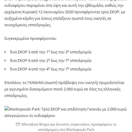
ενδιαφέρον παραμένει στα ύψη και αυτή την εβδομάδα, καθώς την
ερχόμενη Κυριακή 12 Ιανουαρίου 2020 προσφέρονται τρία ΣΚΟΡ, με
αυξημένα κέρδη για όσους επιλέξουν σωστά τους νικητές σε
συνεχόμενες ιπποδρομίες.
Συγκεκριμένα προσφέρονται:
η
η
Ένα ΣΚΟΡ 3 από την 1
έως την 3
ιπποδρομία
η
η
Ένα ΣΚΟΡ 6 από την 2
έως την 7
ιπποδρομία
η
η
Ένα ΣΚΟΡ 4 από την 4
έως την 7
ιπποδρομία
Επιπλέον, το ΓΚΑΝΙΑΝ (σωστή πρόβλεψη του νικητή) πριμοδοτείται
με εγγυημένο διανεμόμενο ποσό 2.000 ευρώ σε όλες τις ελληνικές
ιπποδρομίες.
Μοναδικό θέαμα και δυνατές συγκινήσεις προσφέρουν οι
ιπποδρομίες στο Markopoulo Park