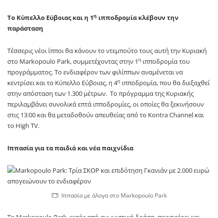
η
Το Κύπελλο Εύβοιας και η 1
ιπποδρομία κλέβουν την
παράσταση
Τέσσερις νέοι ίπποι θα κάνουν το ντεμπούτο τους αυτή την Κυριακή
η
στο
Markopoulo Park
, συμμετέχοντας στην 1
ιπποδρομία του
προγράμματος. Το ενδιαφέρον των φιλίππων αναμένεται να
η
κεντρίσει και το Κύπελλο Εύβοιας, η 4
ιπποδρομία, που θα διεξαχθεί
στην απόσταση των 1.300 μέτρων. Το πρόγραμμα της Κυριακής
περιλαμβάνει συνολικά επτά ιπποδρομίες, οι οποίες θα ξεκινήσουν
στις 13:00 και θα μεταδοθούν απευθείας από το Kontra Channel και
το High TV.
Ιππασία για τα παιδιά και νέα παιχνίδια
Ιππασία με άλογα στο Markopoulo Park
Το Markopoulo Park, εκτός από αγωνιστική δράση, προσφέρει και