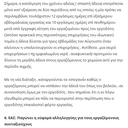
Σήμερα, η κατάτμηση του χρόνου αδείας ( σπαστή άδεια) επιτρέπεται
μόνο κατ’ εξαίρεση σε δύο περιόδους από τις οποίες η μία πρέπει να
περιλαμβάνει τουλάχιστον 12 εργάσιμες ημέρες επί εξαήμερου
εβδομαδιαίας εργασίας και 10 εργάσιμες ημέρες επί πενθημέρου
μετά από έγγραφη αίτηση του εργαζομένου προς τον εργοδότη.
Ωστόσο πρακτικά στις περισσότερες επιχειρήσεις του ιδιωτικού
τομέα η άδεια δίνεται για τρεις εβδομάδες τον Αύγουστο όταν
κλείνουν η υπολειτουργούν οι επιχειρήσεις . Αντίθετα , μια σειρά
επιχειρήσεων ( πχ εμφιαλωμένα νερά , αναψυκτικά) προτιμούν να
δίνουν τη μεγάλη άδεια στους εργαζόμενους το χειμώνα αντί για την
περίοδο αιχμής.
Με τη νέα διάταξη , καταργούνται τα «στεγανά» καθώς ο
εργαζόμενος μπορεί να «σπάσει» την άδειά του όπως τον βολεύει , σε
συνεννόηση όμως με τον εργοδότη , που σημαίνει ότι η εν λόγω
ελευθερία μπορεί κα πάλι να περιοριστεί στην περίπτωση που ο
εργοδότης επικαλεστεί φόρτο εργασίας.
6. ΕΑΣ: Παγώνει η εύφορά αλληλεγγύης για τους εργαζόμενους
συνταξιούχους