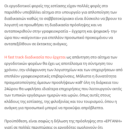
Οι εργοδοτικοί φορείς της εστίασης είχαν πολλές φορές στο
παρελθόν υποβάλλει αίτημα στο υπουργείο για απλοποίηση των
διαδικασιών καθώς το σαββατοκύριακο είναι δύσκολο να βρουν το
λογιστή να προωθήσει τη διαδικασία πρόσληψης και να
ανταποκριθούν στην γραφειοκρατία – έγχαρτη και ψηφιακή- την
ώρα που «καίγονται» για επιπλέον προσωπικό προκειμένου να
ανταπεξέλθουν σε έκτακτες ανάγκες.
Η fast track διαδικασία που έρχεται
ως απάντηση στο αίτημα των
εργοδοτικών φορέων θα έχει ως αποτέλεσμα τη σύντμηση του
χρόνου ,την ελάφρυνση των λογιστηρίων και των επιχειρήσεων από
επιπλέον γραφειοκρατικές επιβαρύνσεις. Μάλιστα η δυνατότητα
πραγματοποίησης άμεσων προσλήψεων καθ’ όλη τη διάρκεια του
24ώρου θα ωφελήσει ιδιαίτερα επιχειρήσεις που λειτουργούν εκτός
των τυπικών εργάσιμων ημερών και ωρών, όπως αυτές στους
κλάδους της εστίασης, της φιλοξενίας και του τουρισμού, όπου η
ανάγκη για προσωπικό μπορεί να προκύψει απρόβλεπτα.
Προϋπόθεση, είναι σαφώς η δήλωση της πρόσληψης στο «ΕΡΓΑΝΗ»
γιατί σε πολλές περιπτώσεις οι εργοδότες ομολογούν ότι