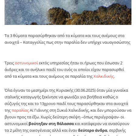
Τα 3 θύματα παρασύρθηκαν από τα κύματα και τους ανέμους στα
ανοιχτά – Καταγγελίες πως στην παραλία δεν υπήρχε ναυαγοσώστης
Τρεις
αστυνομικοί
εκτός υπηρεσίας ήταν οι ήρωες που έσωσαν 2
άνδρες και το ανήλικο παιδί του ενός οι οποίοι είχαν παρασυρθεί
από τα κύματα και τους ανέμους σε παραλία της
Χαλκιδικής
.
Όλα έγιναν το μεσημέρι της Κυριακής (30.06.2025) όταν μία γυναίκα
ιταλικής καταγωγής ξεκίνησε να φωνάζει για βοήθεια καθώς ο
σύζυγός της και το 13χρονο παιδί τους παρασύρθηκαν στα ανοιχτά
της
παραλίας
Αϊ Γιάννης στη Συκιά Χαλκιδικής, και δεν μπορούσαν να
βγουν προς τα έξω. Χωρίς δεύτερη σκέψη –όπως περιέγραψαν- οι
αστυνομικοί
βούτηξαν στη θάλασσα
και κατάφεραν να ανασύρουν
τα 2 μέλη της οικογένειας αλλά και έναν
δεύτερο άνδρα
, σερβικής