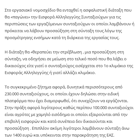
Στο εργασιακό νομοσχέδιο θα ενταχθεί η ασφαλιστική διάταξη που
θα «παγώνει» την Εισφορά Αλληλεγγύης Συνταξιούχων για τις
περιπτώσεις των εργαζόμενων συνταξιούχων οι οποίοι λαμβάνουν ή
πρόκειται να λάβουν προσαύξηση στη σύνταξη τους λόγω της
προσμέτρηαης ενσήμων κατά τη διάρκεια της εργασίας τους.
Η διάταξη θα «θεραπεύει την στρέβλωση , μια προσαύξηση στη
σύνταξη, να οδηγήσει σε μείωση στο τελικό ποσό που θα λάβει ο
δικαιούχος είτε γιατί ο συνταξιούχος εισέρχεται στο 1ο κλιμάκιο της
Εισφοράς Αλληλεγγύης ή γιατί αλλάζει κλιμάκιο.
Το συγκεκριμένο ζήτημα αφορά, δυνητικά περισσότερους από
230.000 συνταξιούχους, οι οποίοι έχουν δηλώσει στην ειδική
πλατφόρμα που έχει διαμορφωθεί, ότι συνεχίζουν να εργάζονται.
Στην πράξη αφορά λιγότερους καθώς περίπου 100.000 συνταξιούχοι
είναι αγρότες με χαμηλό εισόδημα οι οποίοι εξαιρούνται από την
επιβολή εισφορών και κατά συνέπεια δεν δικαιούνται και
προσαύξηση . Επιπλέον ακόμη λιγότεροι λαμβάνουν σύνταξη άνω
των 1400 ευρώ και υπόκεινται στην παρακράτηση της ΕΑΣ.