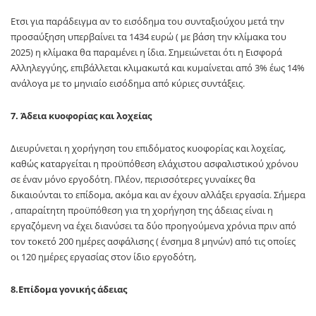
Ετσι για παράδειγμα αν το εισόδημα του συνταξιούχου μετά την
προσαύξηση υπερβαίνει τα 1434 ευρώ ( με βάση την κλίμακα του
2025) η κλίμακα θα παραμένει η ίδια. Σημειώνεται ότι η Εισφορά
Αλληλεγγύης, επιβάλλεται κλιμακωτά και κυμαίνεται από 3% έως 14%
ανάλογα με το μηνιαίο εισόδημα από κύριες συντάξεις.
7. Άδεια κυοφορίας και λοχείας
Διευρύνεται η χορήγηση του επιδόματος κυοφορίας και λοχείας,
καθώς καταργείται η προϋπόθεση ελάχιστου ασφαλιστικού χρόνου
σε έναν μόνο εργοδότη. Πλέον, περισσότερες γυναίκες θα
δικαιούνται το επίδομα, ακόμα και αν έχουν αλλάξει εργασία. Σήμερα
, απαραίτητη προϋπόθεση για τη χορήγηση της άδειας είναι η
εργαζόμενη να έχει διανύσει τα δύο προηγούμενα χρόνια πριν από
τον τοκετό 200 ημέρες ασφάλισης ( ένσημα 8 μηνών) από τις οποίες
οι 120 ημέρες εργασίας στον ίδιο εργοδότη,
8.Επίδομα γονικής άδειας