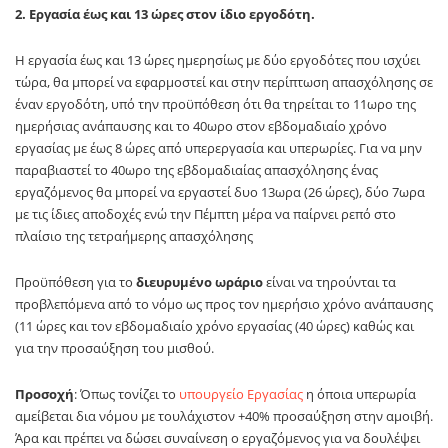
2. Εργασία έως και 13 ώρες στον ίδιο εργοδότη.
Η εργασία έως και 13 ώρες ημερησίως με δύο εργοδότες που ισχύει
τώρα, θα μπορεί να εφαρμοστεί και στην περίπτωση απασχόλησης σε
έναν εργοδότη, υπό την προϋπόθεση ότι θα τηρείται το 11ωρο της
ημερήσιας ανάπαυσης και το 40ωρο στον εβδομαδιαίο χρόνο
εργασίας με έως 8 ώρες από υπερεργασία και υπερωρίες. Για να μην
παραβιαστεί το 40ωρο της εβδομαδιαίας απασχόλησης ένας
εργαζόμενος θα μπορεί να εργαστεί δυο 13ωρα (26 ώρες), δύο 7ωρα
με τις ίδιες αποδοχές ενώ την Πέμπτη μέρα να παίρνει ρεπό στο
πλαίσιο της τετραήμερης απασχόλησης
Προϋπόθεση για το
διευρυμένο ωράριο
είναι να τηρούνται τα
προβλεπόμενα από το νόμο ως προς τον ημερήσιο χρόνο ανάπαυσης
(11 ώρες και τον εβδομαδιαίο χρόνο εργασίας (40 ώρες) καθώς και
για την προσαύξηση του μισθού.
Προσοχή
: Όπως τονίζει το
υπουργείο Εργασίας
η όποια υπερωρία
αμείβεται δια νόμου με τουλάχιστον +40% προσαύξηση στην αμοιβή.
Άρα και πρέπει να δώσει συναίνεση ο εργαζόμενος για να δουλέψει