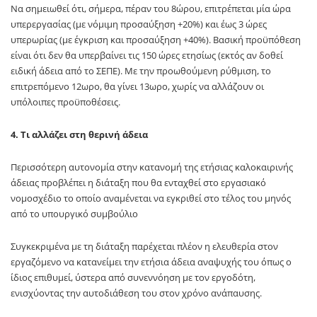
Να σημειωθεί ότι, σήμερα, πέραν του 8ώρου, επιτρέπεται μία ώρα
υπερεργασίας (με νόμιμη προσαύξηση +20%) και έως 3 ώρες
υπερωρίας (με έγκριση και προσαύξηση +40%). Βασική προϋπόθεση
είναι ότι δεν θα υπερβαίνει τις 150 ώρες ετησίως (εκτός αν δοθεί
ειδική άδεια από το ΣΕΠΕ). Με την προωθούμενη ρύθμιση, το
επιτρεπόμενο 12ωρο, θα γίνει 13ωρο, χωρίς να αλλάζουν οι
υπόλοιπες προϋποθέσεις.
4. Τι αλλάζει στη θερινή άδεια
Περισσότερη αυτονομία στην κατανομή της ετήσιας καλοκαιρινής
άδειας προβλέπει η διάταξη που θα ενταχθεί στο εργασιακό
νομοσχέδιο το οποίο αναμένεται να εγκριθεί στο τέλος του μηνός
από το υπουργικό συμβούλιο
Συγκεκριμένα με τη διάταξη παρέχεται πλέον η ελευθερία στον
εργαζόμενο να κατανείμει την ετήσια άδεια αναψυχής του όπως ο
ίδιος επιθυμεί, ύστερα από συνεννόηση με τον εργοδότη,
ενισχύοντας την αυτοδιάθεση του στον χρόνο ανάπαυσης.