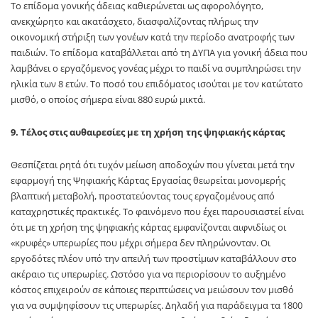
Το επίδομα γονικής άδειας καθιερώνεται ως αφορολόγητο,
ανεκχώρητο και ακατάσχετο, διασφαλίζοντας πλήρως την
οικονομική στήριξη των γονέων κατά την περίοδο ανατροφής των
παιδιών. Το επίδομα καταβάλλεται από τη ΔΥΠΑ για γονική άδεια που
λαμβάνει ο εργαζόμενος γονέας μέχρι το παιδί να συμπληρώσει την
ηλικία των 8 ετών. Το ποσό του επιδόματος ισούται με τον κατώτατο
μισθό, ο οποίος σήμερα είναι 880 ευρώ μικτά.
9. Τέλος στις αυθαιρεσίες με τη χρήση της ψηφιακής κάρτας
Θεσπίζεται ρητά ότι τυχόν μείωση αποδοχών που γίνεται μετά την
εφαρμογή της Ψηφιακής Κάρτας Εργασίας θεωρείται μονομερής
βλαπτική μεταβολή, προστατεύοντας τους εργαζομένους από
καταχρηστικές πρακτικές. Το φαινόμενο που έχει παρουσιαστεί είναι
ότι με τη χρήση της ψηφιακής κάρτας εμφανίζονται αιφνιδίως οι
«κρυφές» υπερωρίες που μέχρι σήμερα δεν πληρώνονταν. Οι
εργοδότες πλέον υπό την απειλή των προστίμων καταβάλλουν στο
ακέραιο τις υπερωρίες. Ωστόσο για να περιορίσουν το αυξημένο
κόστος επιχειρούν σε κάποιες περιπτώσεις να μειώσουν τον μισθό
για να συμψηφίσουν τις υπερωρίες. Δηλαδή για παράδειγμα τα 1800