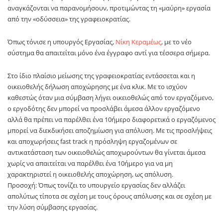
αναγκάζονται να παρανομήσουν, προτιμώντας τη «μαύρη» εργασία
από την «οδύσσεια» της γραφειοκρατίας.
Όπως τόνισε η υπουργός Εργασίας,
Νίκη Κεραμέως
, με το νέο
σύστημα θα απαιτείται μόνο ένα έγγραφο αντί για τέσσερα σήμερα.
Στο ίδιο πλαίσιο μείωσης της γραφειοκρατίας εντάσσεται και η
οικειοθελής δήλωση αποχώρησης με ένα κλικ. Με το ισχύον
καθεστώς όταν μια σύμβαση λήγει οικειοθελώς από τον εργαζόμενο,
ο εργοδότης δεν μπορεί να προσλάβει άμεσα άλλον εργαζόμενο
αλλά θα πρέπει να παρέλθει ένα 10ήμερο διαφορετικά ο εργαζόμενος
μπορεί να διεκδικήσει αποζημίωση για απόλυση. Με τις προσλήψεις
και αποχωρήσεις fast track η πρόσληψη εργαζομένων σε
αντικατάσταση των οικειοθελώς αποχωρούντων θα γίνεται άμεσα
χωρίς να απαιτείται να παρέλθει ένα 10ήμερο για να μη
χαρακτηριστεί η οικειοθελής αποχώρηση, ως απόλυση.
Προσοχή: Όπως τονίζει το υπουργείο εργασίας δεν αλλάζει
απολύτως τίποτα σε σχέση με τους όρους απόλυσης και σε σχέση με
την λύση σύμβασης εργασίας.