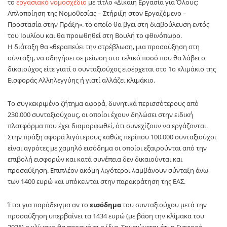
το
εργασιακό νομοσχέδιο
με τίτλο «Δίκαιη Εργασία για Όλους:
Απλοποίηση της Νομοθεσίας – Στήριξη στον Εργαζόμενο –
Προστασία στην Πράξη». το οποίο θα βγει στη διαβούλευση εντός
του Ιουλίου και θα προωθηθεί στη Βουλή το φθινόπωρο.
Η διάταξη θα «θεραπεύει την στρέβλωση, μια προσαύξηση στη
σύνταξη, να οδηγήσει σε μείωση στο τελικό ποσό που θα λάβει ο
δικαιούχος είτε γιατί ο συνταξιούχος εισέρχεται στο 1ο κλιμάκιο της
Εισφοράς Αλληλεγγύης ή γιατί αλλάζει κλιμάκιο.
Το συγκεκριμένο ζήτημα αφορά, δυνητικά περισσότερους από
230.000 συνταξιούχους, οι οποίοι έχουν δηλώσει στην ειδική
πλατφόρμα που έχει διαμορφωθεί, ότι συνεχίζουν να εργάζονται.
Στην πράξη αφορά λιγότερους καθώς περίπου 100.000 συνταξιούχοι
είναι αγρότες με χαμηλό εισόδημα οι οποίοι εξαιρούνται από την
επιβολή εισφορών και κατά συνέπεια δεν δικαιούνται και
προσαύξηση. Επιπλέον ακόμη λιγότεροι λαμβάνουν σύνταξη άνω
των 1400 ευρώ και υπόκεινται στην παρακράτηση της ΕΑΣ.
Έτσι για παράδειγμα αν το
εισόδημα
του συνταξιούχου μετά την
προσαύξηση υπερβαίνει τα 1434 ευρώ (με βάση την κλίμακα του