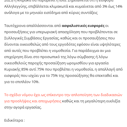
2025) η κλίμακα θα παραμένει η ίδια. Σημειώνεται ότι η Εισφορά
Αλληλεγγύης, επιβάλλεται κλιμακωτά και κυμαίνεται από 3% έως 14%
ανάλογα με το μηνιαίο εισόδημα από κύριες συντάξεις
Ταυτόχρονα απαλλάσσονται από
ασφαλιστικές εισφορές
οι
προσαυξήσεις για υπερωριακή απασχόληση που προβλέπονται σε
Συλλογικές Συμβάσεις Εργασίας, καθώς και οι προσαυξήσεις που
δίνονται οικειοθελώς από τους εργοδότες εφόσον είναι υψηλότερες
από αυτές που προβλέπει η νομοθεσία. Για παράδειγμα αν μια
επιχείρηση δίνει στο προσωπικό της λόγω σύμβασης ή λόγω
οικειοθελούς παροχής προσαύξηση ωρομισθίου για εργασία
Κυριακής 85% αντί 75% που προβλέπει η νομοθεσία, η απαλλαγή από
εισφορές που ισχύει για το 75% της προσαύξησης θα επεκταθεί και
για το επιπλέον 10%.
Το σχέδιο νόμου έχει ως επίκεντρο την απλοποίηση των διαδικασιών
για προσλήψεις και αποχωρήσεις
καθώς και τη μεγαλύτερη ευελιξία
στην αγορά εργασίας.
Ειδικότερα :