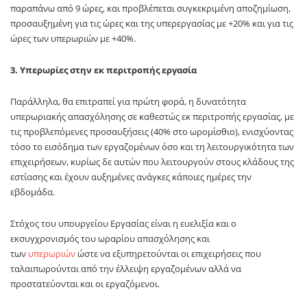
παραπάνω από 9 ώρες, και προβλέπεται συγκεκριμένη αποζημίωση,
προσαυξημένη για τις ώρες και της υπερεργασίας με +20% και για τις
ώρες των υπερωριών με +40%.
3. Υπερωρίες στην εκ περιτροπής εργασία
Παράλληλα, θα επιτραπεί για πρώτη φορά, η δυνατότητα
υπερωριακής απασχόλησης σε καθεστώς εκ περιτροπής εργασίας, με
τις προβλεπόμενες προσαυξήσεις (40% στο ωρομίσθιο), ενισχύοντας
τόσο το εισόδημα των εργαζομένων όσο και τη λειτουργικότητα των
επιχειρήσεων, κυρίως δε αυτών που λειτουργούν στους κλάδους της
εστίασης και έχουν αυξημένες ανάγκες κάποιες ημέρες την
εβδομάδα.
Στόχος του υπουργείου Εργασίας είναι η ευελιξία και ο
εκσυγχρονισμός του ωραρίου απασχόλησης και
των
υπερωριών
ώστε να εξυπηρετούνται οι επιχειρήσεις που
ταλαιπωρούνται από την έλλειψη εργαζομένων αλλά να
προστατεύονται και οι εργαζόμενοι.