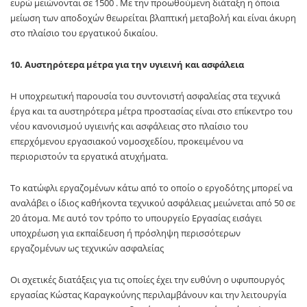
ευρώ μειώνονται σε 1500 . Με την προωθούμενη διάταξη η όποια
μείωση των αποδοχών θεωρείται βλαπτική μεταβολή και είναι άκυρη
στο πλαίσιο του εργατικού δικαίου.
10. Αυστηρότερα μέτρα για την υγιεινή και ασφάλεια
Η υποχρεωτική παρουσία του συντονιστή ασφαλείας στα τεχνικά
έργα και τα αυστηρότερα μέτρα προστασίας είναι στο επίκεντρο του
νέου κανονισμού υγιεινής και ασφάλειας στο πλαίσιο του
επερχόμενου εργασιακού νομοσχεδίου, προκειμένου να
περιοριστούν τα εργατικά ατυχήματα.
Το κατώφλι εργαζομένων κάτω από το οποίο ο εργοδότης μπορεί να
αναλάβει ο ίδιος καθήκοντα τεχνικού ασφάλειας μειώνεται από 50 σε
20 άτομα. Με αυτό τον τρόπο το υπουργείο Εργασίας εισάγει
υποχρέωση για εκπαίδευση ή πρόσληψη περισσότερων
εργαζομένων ως τεχνικών ασφαλείας
Οι σχετικές διατάξεις για τις οποίες έχει την ευθύνη ο υφυπουργός
εργασίας Κώστας Καραγκούνης περιλαμβάνουν και την λειτουργία