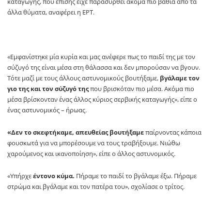
καταγωγής, που επίσης είχε παρασυρθεί ακόμα πιο βαθιά από τα
άλλα θύματα, αναφέρει η ΕΡΤ.
«Εμφανίστηκε μία κυρία και μας ανέφερε πως το παιδί της με τον
σύζυγό της είναι μέσα στη θάλασσα και δεν μπορούσαν να βγουν.
Τότε μαζί με τους άλλους αστυνομικούς βουτήξαμε,
βγάλαμε τον
γιο της και τον σύζυγό της
που βρισκόταν πιο μέσα. Ακόμα πιο
μέσα βρίσκονταν ένας άλλος κύριος σερβικής καταγωγής», είπε ο
ένας αστυνομικός – ήρωας.
«Δεν το σκεφτήκαμε, απευθείας βουτήξαμε
παίρνοντας κάποια
φουσκωτά για να μπορέσουμε να τους τραβήξουμε. Νιώθω
χαρούμενος και ικανοποίηση», είπε ο άλλος αστυνομικός.
«Υπήρχε
έντονο κύμα.
Πήραμε το παιδί το βγάλαμε έξω. Πήραμε
στρώμα και βγάλαμε και τον πατέρα του», σχολίασε ο τρίτος.