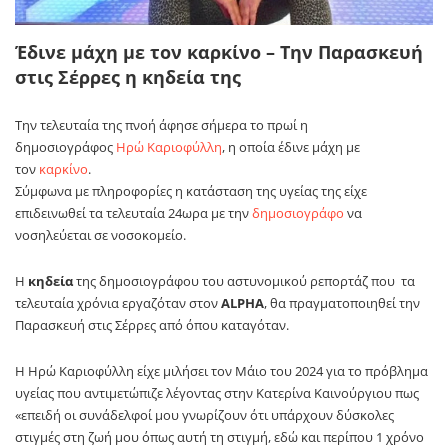
Έδινε μάχη με τον καρκίνο – Την Παρασκευή
στις Σέρρες η κηδεία της
Την τελευταία της πνοή άφησε σήμερα το πρωί η
δημοσιογράφος
Ηρώ Καριοφύλλη
, η οποία έδινε μάχη με
τον
καρκίνο
.
Σύμφωνα με πληροφορίες η κατάσταση της υγείας της είχε
επιδεινωθεί τα τελευταία 24ωρα με την
δημοσιογράφο
να
νοσηλεύεται σε νοσοκομείο.
Η
κηδεία
της δημοσιογράφου του αστυνομικού ρεπορτάζ που τα
τελευταία χρόνια εργαζόταν στον
ALPHA
, θα πραγματοποιηθεί την
Παρασκευή στις Σέρρες από όπου καταγόταν.
Η Ηρώ Καριοφύλλη είχε μιλήσει τον Μάιο του 2024 για το πρόβλημα
υγείας που αντιμετώπιζε λέγοντας στην Κατερίνα Καινούργιου πως
«επειδή οι συνάδελφοί μου γνωρίζουν ότι υπάρχουν δύσκολες
στιγμές στη ζωή μου όπως αυτή τη στιγμή, εδώ και περίπου 1 χρόνο