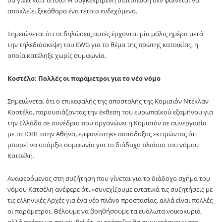
αποκλείει ξεκάθαρα ένα τέτοιο ενδεχόμενο.
Σημειώνεται ότι οι δηλώσεις αυτές έρχονται μία μόλις ημέρα μετά
την τηλεδιάσκεψη του EWG για το θέμα της πρώτης κατοικίας, η
οποία κατέληξε χωρίς συμφωνία.
Κοστέλο: Πολλές οι παράμετροι για το νέο νόμο
Σημειώνεται ότι ο επικεφαλής της αποστολής της Κομισιόν Ντέκλαν
Κοστέλο, παρουσιάζοντας την έκθεση του ευρωπαϊκού εξαμήνου για
την Ελλάδα σε συνέδριο που οργανώνει η Κομισιόν σε συνεργασία
με το ΙΟΒΕ στην Αθήνα, εμφανίστηκε αισιόδοξος εκτιμώντας ότι
μπορεί να υπάρξει συμφωνία για το διάδοχο πλαίσιο του νόμου
Κατσέλη.
Αναφερόμενος στη συζήτηση που γίνεται για το διάδοχο σχήμα του
νόμου Κατσέλη ανέφερε ότι «συνεχίζουμε εντατικά τις συζητήσεις με
τις ελληνικές Αρχές για ένα νέο πλάνο προστασίας, αλλά είναι πολλές
οι παράμετροι. Θέλουμε να βοηθήσουμε τα ευάλωτα νοικοκυριά
αλλά πρέπει να σημειωθεί ότι οι τράπεζες θα συμμετάσχουν στο