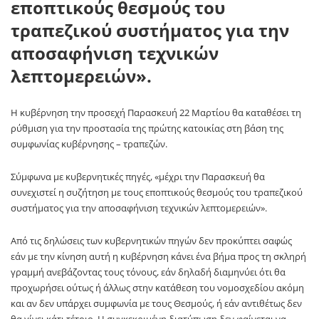
εποπτικούς θεσμούς του
τραπεζικού συστήματος για την
αποσαφήνιση τεχνικών
λεπτομερειών».
Η κυβέρνηση την προσεχή Παρασκευή 22 Μαρτίου θα καταθέσει τη
ρύθμιση για την προστασία της πρώτης κατοικίας στη βάση της
συμφωνίας κυβέρνησης – τραπεζών.
Σύμφωνα με κυβερνητικές πηγές, «μέχρι την Παρασκευή θα
συνεχιστεί η συζήτηση με τους εποπτικούς θεσμούς του τραπεζικού
συστήματος για την αποσαφήνιση τεχνικών λεπτομερειών».
Από τις δηλώσεις των κυβερνητικών πηγών δεν προκύπτει σαφώς
εάν με την κίνηση αυτή η κυβέρνηση κάνει ένα βήμα προς τη σκληρή
γραμμή ανεβάζοντας τους τόνους, εάν δηλαδή διαμηνύει ότι θα
προχωρήσει ούτως ή άλλως στην κατάθεση του νομοσχεδίου ακόμη
και αν δεν υπάρχει συμφωνία με τους Θεσμούς, ή εάν αντιθέτως δεν
θα γίνει κάτι τέτοιο. Η συγκεκριμένη διατύπωση δεν φαίνεται να