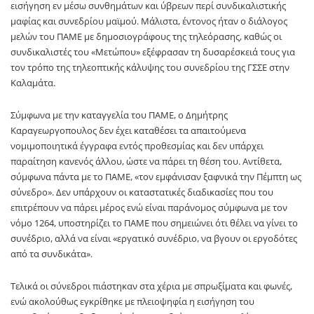
εισήγηση εν μέσω συνθημάτων και ύβρεων περί συνδικαλιστικής
μαφίας και συνεδρίου μαϊμού. Μάλιστα, έντονος ήταν ο διάλογος
μελών του ΠΑΜΕ με δημοσιογράφους της τηλεόρασης, καθώς οι
συνδικαλιστές του «Μετώπου» εξέφρασαν τη δυσαρέσκειά τους για
τον τρόπο της τηλεοπτικής κάλυψης του συνεδρίου της ΓΣΣΕ στην
Καλαμάτα.
Σύμφωνα με την καταγγελία του ΠΑΜΕ, ο Δημήτρης
Καραγεωργοπουλος δεν έχει καταθέσει τα απαιτούμενα
νομιμοποιητικά έγγραφα εντός προθεσμίας και δεν υπάρχει
παραίτηση κανενός άλλου, ώστε να πάρει τη θέση του. Αντίθετα,
σύμφωνα πάντα με το ΠΑΜΕ, «τον εμφάνισαν ξαφνικά την Πέμπτη ως
σύνεδρο». Δεν υπάρχουν οι καταστατικές διαδικασίες που του
επιτρέπουν να πάρει μέρος ενώ είναι παράνομος σύμφωνα με τον
νόμο 1264, υποστηρίζει το ΠΑΜΕ που σημειώνει ότι θέλει να γίνει το
συνέδριο, αλλά να είναι «εργατικό συνέδριο, να βγουν οι εργοδότες
από τα συνδικάτα».
Τελικά οι σύνεδροι πιάστηκαν στα χέρια με σπρωξίματα και φωνές,
ενώ ακολούθως εγκρίθηκε με πλειοψηφία η εισήγηση του