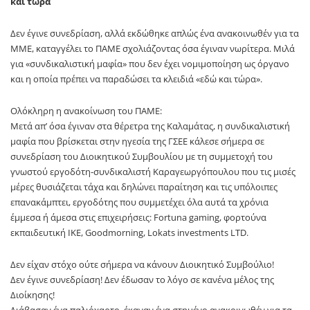
και τώρα
Δεν έγινε συνεδρίαση, αλλά εκδώθηκε απλώς ένα ανακοινωθέν για τα
ΜΜΕ, καταγγέλει το ΠΑΜΕ σχολιάζοντας όσα έγιναν νωρίτερα. Μιλά
για «συνδικαλιστική μαφία» που δεν έχει νομιμοποίηση ως όργανο
και η οποία πρέπει να παραδώσει τα κλειδιά «εδώ και τώρα».
Ολόκληρη η ανακοίνωση του ΠΑΜΕ:
Μετά απ’ όσα έγιναν στα θέρετρα της Καλαμάτας, η συνδικαλιστική
μαφία που βρίσκεται στην ηγεσία της ΓΣΕΕ κάλεσε σήμερα σε
συνεδρίαση του Διοικητικού Συμβουλίου με τη συμμετοχή του
γνωστού εργοδότη-συνδικαλιστή Καραγεωργόπουλου που τις μισές
μέρες θυσιάζεται τάχα και δηλώνει παραίτηση και τις υπόλοιπες
επανακάμπτει, εργοδότης που συμμετέχει όλα αυτά τα χρόνια
έμμεσα ή άμεσα στις επιχειρήσεις: Fortuna gaming, φορτούνα
εκπαιδευτική ΙΚΕ, Goodmorning, Lokats investments LTD.
Δεν είχαν στόχο ούτε σήμερα να κάνουν Διοικητικό Συμβούλιο!
Δεν έγινε συνεδρίαση! Δεν έδωσαν το λόγο σε κανένα μέλος της
Διοίκησης!