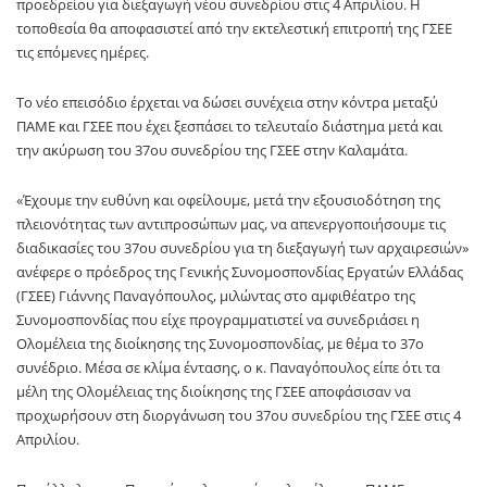
προεδρείου για διεξαγωγή νέου συνεδρίου στις 4 Απριλίου. Η
τοποθεσία θα αποφασιστεί από την εκτελεστική επιτροπή της ΓΣΕΕ
τις επόμενες ημέρες.
Το νέο επεισόδιο έρχεται να δώσει συνέχεια στην κόντρα μεταξύ
ΠΑΜΕ και ΓΣΕΕ που έχει ξεσπάσει το τελευταίο διάστημα μετά και
την ακύρωση του 37ου συνεδρίου της ΓΣΕΕ στην Καλαμάτα.
«Έχουμε την ευθύνη και οφείλουμε, μετά την εξουσιοδότηση της
πλειονότητας των αντιπροσώπων μας, να απενεργοποιήσουμε τις
διαδικασίες του 37ου συνεδρίου για τη διεξαγωγή των αρχαιρεσιών»
ανέφερε ο πρόεδρος της Γενικής Συνομοσπονδίας Εργατών Ελλάδας
(ΓΣΕΕ) Γιάννης Παναγόπουλος, μιλώντας στο αμφιθέατρο της
Συνομοσπονδίας που είχε προγραμματιστεί να συνεδριάσει η
Ολομέλεια της διοίκησης της Συνομοσπονδίας, με θέμα το 37ο
συνέδριο. Μέσα σε κλίμα έντασης, ο κ. Παναγόπουλος είπε ότι τα
μέλη της Ολομέλειας της διοίκησης της ΓΣΕΕ αποφάσισαν να
προχωρήσουν στη διοργάνωση του 37ου συνεδρίου της ΓΣΕΕ στις 4
Απριλίου.