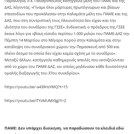
Παράλληλα, ο κ. Παναγόπουλος κατήγγειλε μέλη του ΠΑΜΕ και της
ΔΑΣ, λέγοντας: «Γίναμε όλοι μάρτυρες πρωτόγνωρων και βίαιων
επεισοδίων που προκάλεσαν στην Καλαμάτα μέλη του ΠΑΜΕ και της
ΔΑΣ, που στη συντριπτική τους πλειονότητα δεν είχαν καν την
ιδιότητα του συνέδρου της ΓΣΕΕ». Ενδεικτικά, ο πρόεδρος της ΓΣΕΕ
έκανε λόγο για «βίαιη είσοδο περίπου 1.000 μελών του ΠΑΜΕ-ΔΑΣ την
Πέμπτη 14 Μαρτίου στο Μέγαρο Χορού στην Καλαμάτα και στην
κατάληψη του συνεδριακού χώρου την Παρασκευή από 500 και
πλέον άτομα τα οποία δεν είχαν καμία σχέση με το συνέδριο».
Μεταξύ άλλων, κατήγγειλε καθημερινές απειλές που εκτοξεύονταν
από το χώρο του ΠΑΜΕ-ΔΑΣ, «οι οποίες μηδένισαν κάθε δυνατότητα
ομαλής διεξαγωγής του 37ου συνεδρίου».
https://youtu.be/-a439risYMQ?t=15
https://youtu.be/iTYzMUMI0jg?t=2
ΠΑΜΕ: Δεν υπάρχει διοίκηση, να παραδώσουν τα κλειδιά εδώ