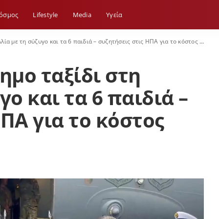
όσμος
Lifestyle
Media
Yγεία
 με τη σύζυγο και τα 6 παιδιά – συζητήσεις στις ΗΠΑ για το κόστος ασφαλείας
ημο ταξίδι στη
γο και τα 6 παιδιά –
ΗΠΑ για το κόστος