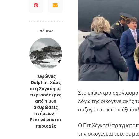
Κρήτη
Πελοπόννησος
Κυκλάδες
Πελοπόννησος
Επόμενο
Τυφώνας
Dolphin: Χάος
στη Σαγκάη με
Στο επίκεντρο σχολιασμο
περισσότερες
λόγω της οικογενειακής 
από 1.300
ακυρώσεις
σύζυγό του και τα έξι πα
πτήσεων –
Εκκενώνονται
Ο Πιτ Χέγκσεθ πραγματοπ
περιοχές
την οικογένειά του, σε μ