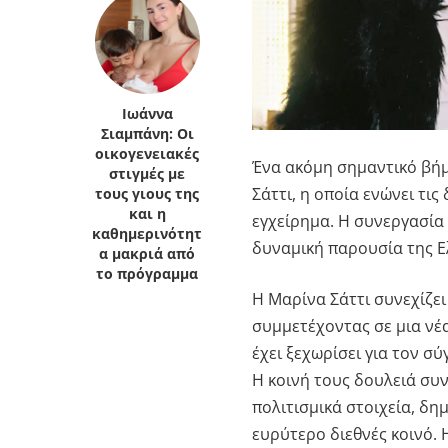
Ιωάννα
Σιαμπάνη: Οι
οικογενειακές
Ένα ακόμη σημαντικό βήμ
στιγμές με
Σάττι, η οποία ενώνει τις
τους γιους της
και η
εγχείρημα. Η συνεργασία 
καθημερινότητ
δυναμική παρουσία της Ε
α μακριά από
το πρόγραμμα
Η Μαρίνα Σάττι συνεχίζει
συμμετέχοντας σε μια νέα
έχει ξεχωρίσει για τον σ
Η κοινή τους δουλειά συν
πολιτισμικά στοιχεία, δ
ευρύτερο διεθνές κοινό. 