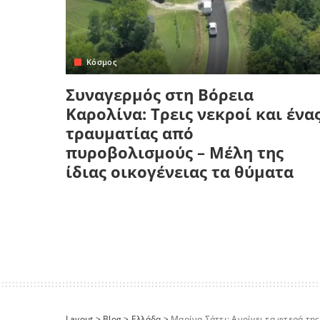
Κόσμος
Συναγερμός στη Βόρεια
Καρολίνα: Τρεις νεκροί και ένα
τραυματίας από
πυροβολισμούς – Μέλη της
ίδιας οικογένειας τα θύματα
Layout
>
Blog
>
Ελλάδα
>
Μαρίνα Σάττι: Ανοίγει τα φτερά της